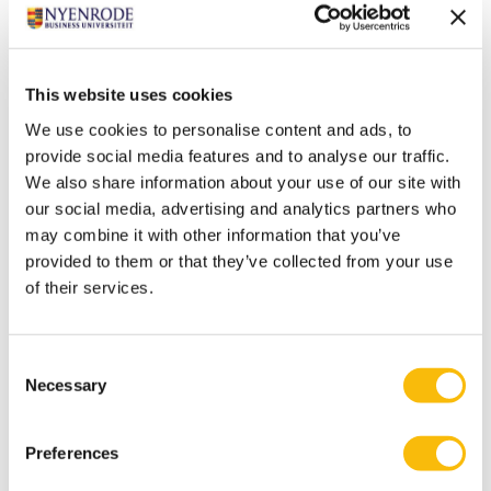
Hoe hebben de deelnemers geleerd om succesvol te
sturen op cultuur, gedrag en veranderkracht in een
organisatie? Jongeneel: “Het is juist essentieel om los
This website uses cookies
te komen van het idee dat je moet sturen. Een droom
We use cookies to personalise content and ads, to
is groots. Zodra je er een plan voor maakt, sla je het
provide social media features and to analyse our traffic.
plat en loop je gevaar de droom kwijt te raken. Je hoeft
We also share information about your use of our site with
our social media, advertising and analytics partners who
niet met de hele organisatie tegelijk stappen te zetten,
may combine it with other information that you’ve
iedereen loopt in zijn eigen tempo. Laat dat gebeuren,
provided to them or that they’ve collected from your use
blijf de droom vormgeven en zet de juiste tools in.
of their services.
Bijvoorbeeld door niet alleen feedback te sturen, maar
ook feed forward: maak scenario’s om die droom
verder in te vullen.”
Consent
Necessary
Selection
Schelhaas: “Bij die droom past weer een andere
strategische opdracht uit het traject: hoe breng je
Preferences
mensen in flow? Welke elementen helpen om mensen
te verbinden aan die droom? Zo waren eigenlijk alle