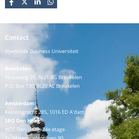
FACEBOOK
X
LINKEDIN
WHATSAPP
Contact
Nyenrode Business Universiteit
Breukelen
:
Straatweg 25, 3621 BG Breukelen
P.O. Box 130, 3620 AC Breukelen
Amsterdam:
Keizersgracht 285, 1016 ED A'dam
SPO Den Haag
:
WTC Den Haag, 24e etage
Pr. Margrietplantsoen 90,