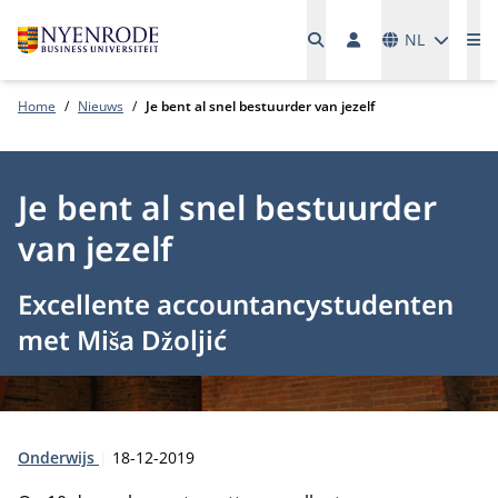
Talen
NL
Me
Home
Nieuws
Je bent al snel bestuurder van jezelf
Je bent al snel bestuurder
van jezelf
Excellente accountancystudenten
met Miša Džoljić
Type:
Publicatiedatum:
Onderwijs
18-12-2019