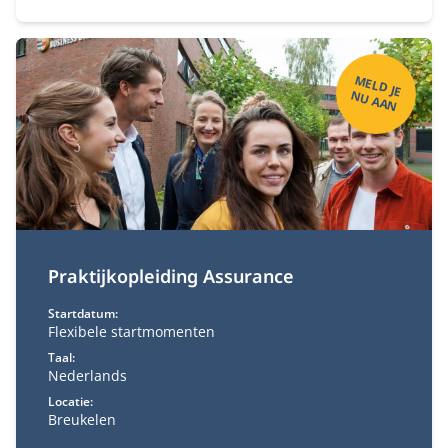
werk.
M
ELD
JE
U
A
A
N
N
Praktijkopleiding Assurance
Startdatum:
Flexibele startmomenten
Taal:
Nederlands
Locatie:
Breukelen