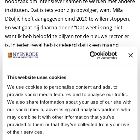
noodzaak om intensiever samen te werken met andere
instituten. Dat is iets voor zijn opvolger, want Miša
Džoljić heeft aangegeven eind 2020 te willen stoppen.
En wat gaat hij daarna doen? "Dat weet ik nog niet,
want ik heb beloofd te blijven tot de nieuwe rector er
is. In ieder geval heb ik geleerd dat ik een maand
sabbatical moet nemen."
"
En wat wil jij deze groep
studenten meegeven?" vroeg Olof Bik tot slot. "Het
maakt niet uit wanneer, maar plan voor je zelf rust in,
This website uses cookies
tot het moment van verveling. Dan kan je daarna met
We use cookies to personalise content and ads, to
nieuwe energie aan de slag."
provide social media features and to analyse our traffic.
Foto's
We also share information about your use of our site with
our social media, advertising and analytics partners who
may combine it with other information that you’ve
provided to them or that they’ve collected from your use
of their services.