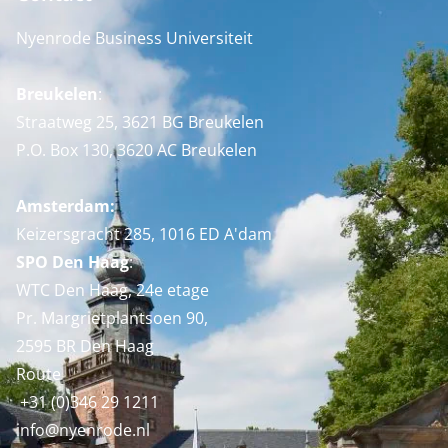
Nyenrode Business Universiteit
Breukelen
:
Straatweg 25, 3621 BG Breukelen
P.O. Box 130, 3620 AC Breukelen
Amsterdam:
Keizersgracht 285, 1016 ED A'dam
SPO Den Haag
:
WTC Den Haag, 24e etage
Pr. Margrietplantsoen 90,
2595 BR Den Haag
Route
+31 (0)346 29 1211
info@nyenrode.nl