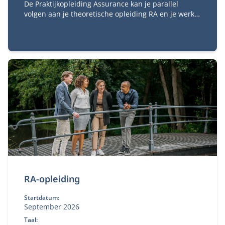
De Praktijkopleiding Assurance kan je parallel
volgen aan je theoretische opleiding RA en je werk.
De praktijkopleiding is verplicht voor het behalen
van het accountantsexamen. Met de
praktijkopleiding kies je een aantal trainingen die je
gaat volgen om de praktische kanten van het RA-vak
te ervaren.
RA-opleiding
Startdatum:
September 2026
Taal: