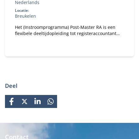
Nederlands
Locatie:
Breukelen
Het (Instroomprogramma) Post-Master RA is een
flexibele deeltijdopleiding tot registeraccountant
(RA). Je krijgt een persoonlijk studieplan op basis
van jouw vooropleiding(en) en volgt de studie naast
je werk. Om te starten heb je een MSc-diploma
nodig in een financiële, economische of
bedrijfskundige richting.
Deel
FACEBOOK
X
LINKEDIN
WHATSAPP
Contact