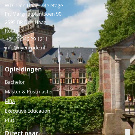
WTC Den Haag, 24e etage
Pr. Margrietplantsoen 90,
2595 BR Den Haag
Route
+31 (0)346 29 1211
info@nyenrode.nl
Opleidingen
Bachelor
Master & Postmaster
MBA
Executive Education
PhD
Direct naar