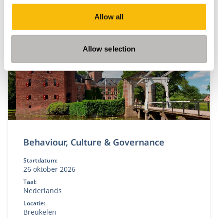
dat staat — én de boardroom-vaardigheid om
effectief te blijven onder spanning. In het New
Allow all
Board Program ontwikkel je jouw besluitvorming,
stakeholderdialoog en constructieve tegenspraak,
en vertaal je iedere module direct naar jouw
Allow selection
praktijk.
Behaviour, Culture & Governance
Startdatum:
26 oktober 2026
Taal:
Nederlands
Locatie:
Breukelen