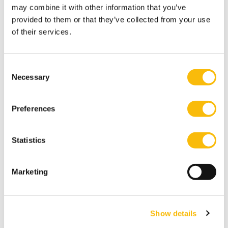
may combine it with other information that you’ve
provided to them or that they’ve collected from your use
of their services.
Consent
Necessary
Selection
New Board Program
Preferences
Startdatum:
25 november 2026
Statistics
Taal:
Nederlands
Marketing
Locatie:
Breukelen
De boardroom vraagt om meer dan ervaring. In een
omgeving met toenemende druk, complexiteit en
Show details
publieke aandacht wil je een governance-kompas