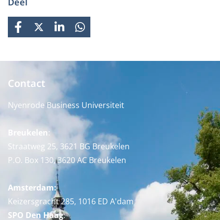
Deel
FACEBOOK
X
LINKEDIN
WHATSAPP
Contact
Nyenrode Business Universiteit
Breukelen
:
Straatweg 25, 3621 BG Breukelen
P.O. Box 130, 3620 AC Breukelen
Amsterdam:
Keizersgracht 285, 1016 ED A'dam
SPO Den Haag
: