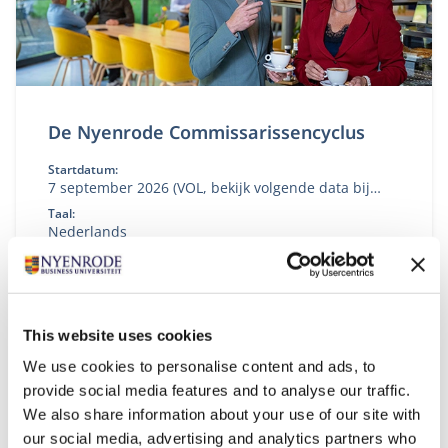
De Nyenrode Commissarissencyclus
Startdatum:
7 september 2026 (VOL, bekijk volgende data bij
'aanmelden')
Taal:
Nederlands
Locatie:
Breukelen
Versterk je kennis, inzicht en handelingsperspectief
als commissaris of toezichthouder.
This website uses cookies
We use cookies to personalise content and ads, to
provide social media features and to analyse our traffic.
We also share information about your use of our site with
our social media, advertising and analytics partners who