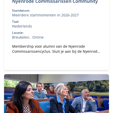
Nyenrode Commissarissen Community
Startdatum:
Meerdere startmomenten in 2026-2027
Taal:
Nederlands
Locatie:
Breukelen
Online
Membership voor alumni van de Nyenrode
Commissarissencyclus. Sluit je aan bij de Nyenrode
Commissarissen Community. Sinds 2018 hebben
honderden alumni van de Commissarissencyclus
zich al aangesloten. Word jij het volgende lid van
onze community?