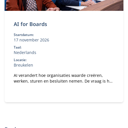
AI for Boards
Startdatum:
17 november 2026
Taal:
Nederlands
Locatie:
Breukelen
AI verandert hoe organisaties waarde creëren,
werken, sturen en besluiten nemen. De vraag is hoe
je daar als bestuurder strategisch op stuurt. In dit
programma ontdek je wat AI concreet betekent voor
jouw organisatie en rol als bestuurder of
toezichthouder.