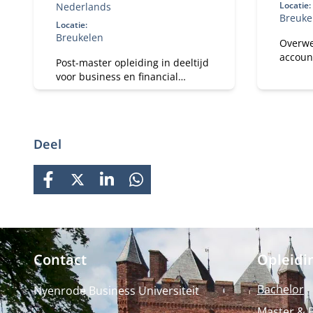
Locatie:
Nederlands
Breuke
Locatie:
Breukelen
Overwe
accoun
Post-master opleiding in deeltijd
Bachelo
voor business en financial
Account
controllers met 6+ jaar ervaring.
Combin
Ontwikkel je tot
studie
registercontroller (RC) en
strategisch business partner in
Deel
een veranderende omgeving.
FACEBOOK
X
LINKEDIN
WHATSAPP
Contact
Opleidi
Bachelor
Nyenrode Business Universiteit
Master & 