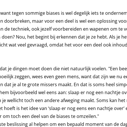
t, want tegen sommige biases is wel degelijk iets te onderne
nen doorbreken, maar voor een deel is wel een oplossing vo
 van de techniek, ook jezelf voorbereiden en wapenen om te
s doen? Nou, het begint bij erkennen dat je ze hebt. Als je he
llicht wat veel gevraagd, omdat het voor een deel ook inhoudt
t je dingen moet doen die niet natuurlijk voelen. "Een bee
 moeilijk zeggen, wees even geen mens, want dat zijn we nu 
dat je al te grote missers maakt. En dat is soms heel simpe
 hem bijvoorbeeld wel eens aan: slaap er nog een nachtje ov
n je wellicht toch een andere afweging maakt. Soms kan het 
 hoeft is het idee van ‘slaap er nog eens een nachtje over’ 
r om toch een deel van de biases te omzeilen."
iste beslissing al helpen om een bepaald moment van de dag