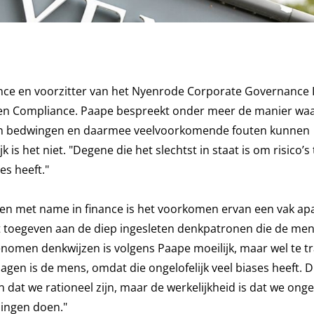
ce en voorzitter van het Nyenrode Corporate Governance In
sk en Compliance. Paape bespreekt onder meer de manier wa
nen bedwingen en daarmee veelvoorkomende fouten kunnen
is het niet. "Degene die het slechtst in staat is om risico’s 
es heeft."
en met name in finance is het voorkomen ervan een vak apa
t toegeven aan de diep ingesleten denkpatronen die de men
enomen denkwijzen is volgens Paape moeilijk, maar wel te tr
anagen is de mens, omdat die ongelofelijk veel biases heeft. 
dat we rationeel zijn, maar de werkelijkheid is dat we ongel
dingen doen."