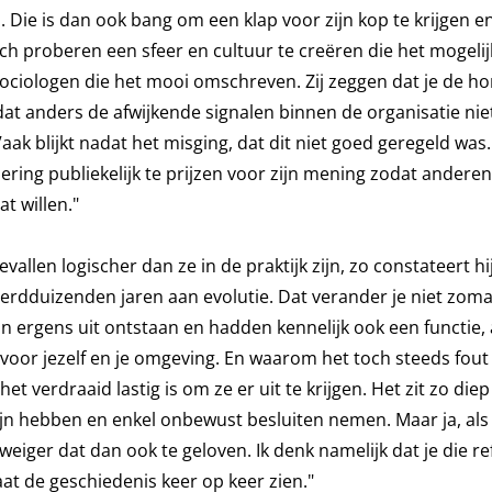
. Die is dan ook bang om een klap voor zijn kop te krijgen e
och proberen een sfeer en cultuur te creëren die het mogeli
 sociologen die het mooi omschreven. Zij zeggen dat je de h
at anders de afwijkende signalen binnen de organisatie ni
ak blijkt nadat het misging, dat dit niet goed geregeld was
ring publiekelijk te prijzen voor zijn mening zodat anderen 
t willen."
llen logischer dan ze in de praktijk zijn, zo constateert hij
dduizenden jaren aan evolutie. Dat verander je niet zomaa
ijn ergens uit ontstaan en hadden kennelijk ook een functie,
 voor jezelf en je omgeving. En waarom het toch steeds fou
t verdraaid lastig is om ze er uit te krijgen. Het zit zo diep
n hebben en enkel onbewust besluiten nemen. Maar ja, als
Ik weiger dat dan ook te geloven. Ik denk namelijk dat je die re
aat de geschiedenis keer op keer zien."