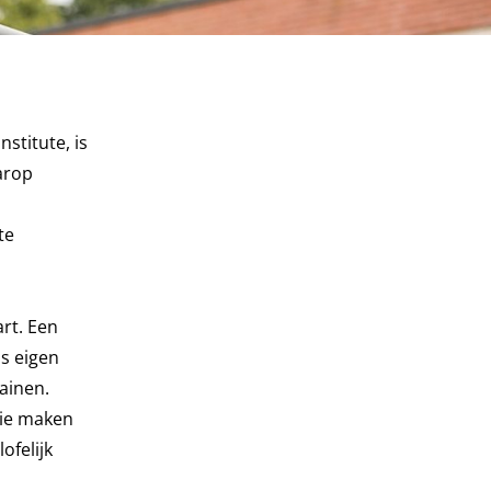
stitute, is
arop
te
rt. Een
s eigen
ainen.
Die maken
ofelijk