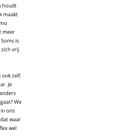
n houdt
jk maakt
omo
et meer
. Soms is
zich vrij
 ook zelf.
r. Je
 anders
t gaat? We
 in ons
 dat waar
flex wel