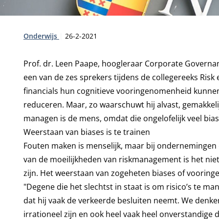
Type:
Publicatiedatum:
Onderwijs
26-2-2021
Prof. dr. Leen Paape, hoogleraar Corporate Governan
een van de zes sprekers tijdens de collegereeks Ri
financials hun cognitieve vooringenomenheid kun
reduceren. Maar, zo waarschuwt hij alvast, gemakkelijk 
managen is de mens, omdat die ongelofelijk veel bias
Weerstaan van biases is te trainen
Fouten maken is menselijk, maar bij ondernemingen 
van de moeilijkheden van riskmanagement is het nie
zijn. Het weerstaan van zogeheten biases of vooring
"Degene die het slechtst in staat is om risico’s te m
dat hij vaak de verkeerde besluiten neemt. We denken 
irrationeel zijn en ook heel vaak heel onverstandige 