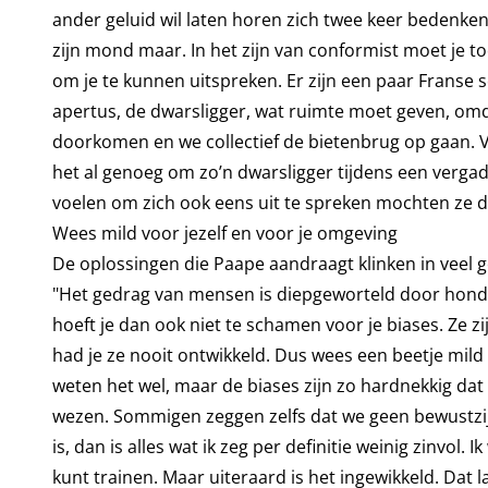
ander geluid wil laten horen zich twee keer bedenken
zijn mond maar. In het zijn van conformist moet je t
om je te kunnen uitspreken. Er zijn een paar Franse
apertus, de dwarsligger, wat ruimte moet geven, omd
doorkomen en we collectief de bietenbrug op gaan. Va
het al genoeg om zo’n dwarsligger tijdens een vergade
voelen om zich ook eens uit te spreken mochten ze da
Wees mild voor jezelf en voor je omgeving
De oplossingen die Paape aandraagt klinken in veel geva
"Het gedrag van mensen is diepgeworteld door honder
hoeft je dan ook niet te schamen voor je biases. Ze z
had je ze nooit ontwikkeld. Dus wees een beetje mild
weten het wel, maar de biases zijn zo hardnekkig dat he
wezen. Sommigen zeggen zelfs dat we geen bewustzij
is, dan is alles wat ik zeg per definitie weinig zinvol. 
kunt trainen. Maar uiteraard is het ingewikkeld. Dat l