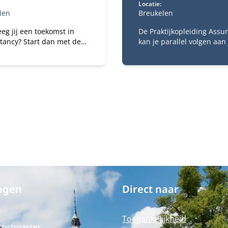
Locatie:
len
Breukelen
eg jij een toekomst in
De Praktijkopleiding Assu
tancy? Start dan met de
kan je parallel volgen aan 
r of Science in
theoretische opleiding RA
ancy (deeltijd).
werk. De praktijkopleiding
eer je universitaire
verplicht voor het behale
 met werk.
het accountantsexamen. 
praktijkopleiding kies je e
aantal trainingen die je g
volgen om de praktische 
van het RA-vak te ervaren.
ngen
Direct naar
Toegankelijkheid
Postmaster