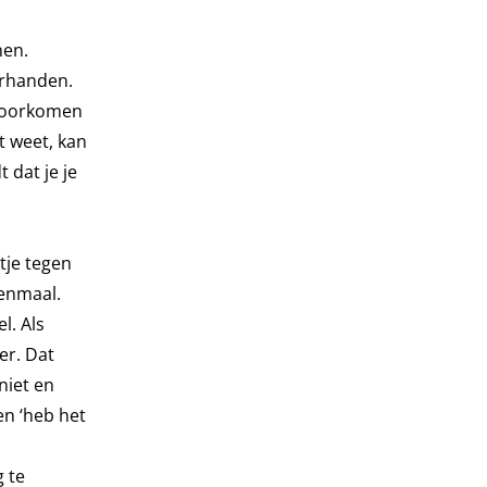
men.
orhanden.
 voorkomen
t weet, kan
 dat je je
tje tegen
eenmaal.
l. Als
er. Dat
niet en
en ‘heb het
 te