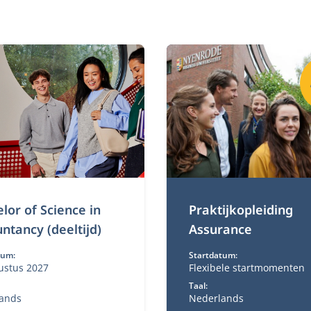
lor of Science in
Praktijkopleiding
ntancy (deeltijd)
Assurance
tum:
Startdatum:
ustus 2027
Flexibele startmomenten
Taal:
ands
Nederlands