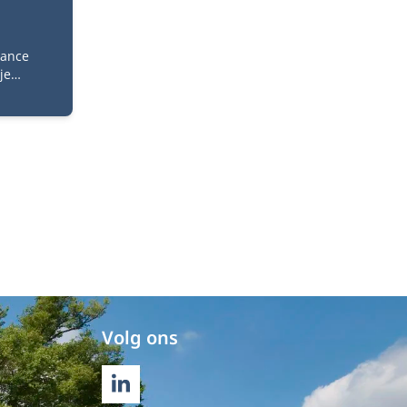
rance
je
 en je
 is
n van
Met de
en
aat
kanten
Volg ons
LINKEDIN