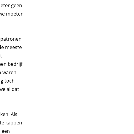
beter geen
, we moeten
nkpatronen
de meeste
t
en bedrijf
en waren
ng toch
we al dat
ken. Als
 te kappen
k een