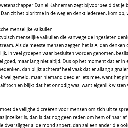
etenschapper Daniel Kahneman zegt bijvoorbeeld dat je 
. Dan zit het bioritme in de weg en denkt iedereen, kom op
che menselijke valkuilen
ypisch menselijke valkuilen die vanwege de ingesleten de
ream. Als de meeste mensen zeggen het is A, dan denken 
lijk. In veel groepen waar besluiten worden genomen, beslis
l goed, maar lang niet altijd. Dus op het moment dat er in e
edenken, dan blijkt achteraf heel vaak dat er allang signal
ook wel gemeld, maar niemand deed er iets mee, want het gi
alf toch en blijkt dat het onnodig was, want eigenlijk wisten 
e moet de veiligheid creëren voor mensen om zich uit te spre
zijnzeiker is, dan is dat nog geen reden om hem of haar af
de dwarsligger al de mond snoert, dan zal een ander die oo