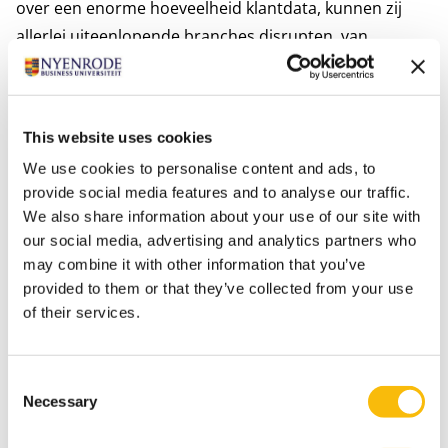
over een enorme hoeveelheid klantdata, kunnen zij
allerlei uiteenlopende branches disrupten, van
supermarkten tot banken en verzekeraars.”
“Het gaat goed in Nederland, en dat biedt niet alleen
maar voordelen. Want innovatie… daar lopen we niet
This website uses cookies
mee voorop. Natuurlijk, er zijn wat startups die hierin
We use cookies to personalise content and ads, to
uitblinken, en onze Landbouwuniversiteit in
provide social media features and to analyse our traffic.
Wageningen heeft terecht een grote naam.”
We also share information about your use of our site with
“Als HR manager is het belangrijk dat gevoel voor
our social media, advertising and analytics partners who
urgentie over te brengen op de directie. Stel de board
may combine it with other information that you’ve
een aantal vragen. Wat is ons toekomstbeeld?
provided to them or that they’ve collected from your use
of their services.
Hanteren wij een strategie die adaptief genoeg is om
de disruptie te overleven? En beschikken wij over
mensen die hier een bijdrage aan kunnen leveren?”
Consent
Tikkie
Necessary
Selection
“Ik ken diverse organisaties bij wie die boodschap is