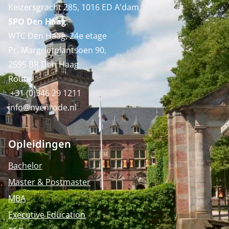
Keizersgracht 285, 1016 ED A'dam
SPO Den Haag
:
WTC Den Haag, 24e etage
Pr. Margrietplantsoen 90,
2595 BR Den Haag
Route
+31 (0)346 29 1211
info@nyenrode.nl
Opleidingen
Bachelor
Master & Postmaster
MBA
Executive Education