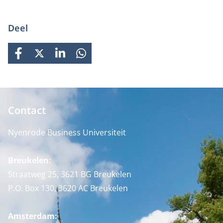
Deel
FACEBOOK
X
LINKEDIN
WHATSAPP
Contact
Nyenrode Business Universiteit
Breukelen
:
Straatweg 25, 3621 BG Breukelen
P.O. Box 130, 3620 AC Breukelen
Amsterdam: