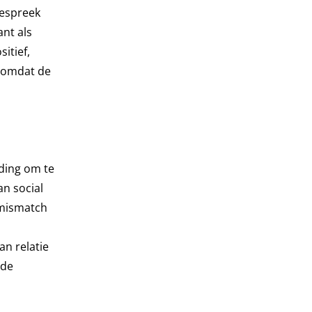
Bespreek
ant als
sitief,
, omdat de
iding om te
n social
 mismatch
an relatie
nde