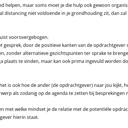
 goed helpen, maar soms moet je die hulp ook gewoon organis
ial distancing niet voldoende in je grondhouding zit, dan zal
 juist voorovergebogen.
t gesprek, door de positieve kanten van de opdrachtgever 
n, zonder alternatieve gezichtspunten ter sprake te breng
lega plaats te vinden, maar kan ook prima ingevuld worden d
kt, het is ook hoe de ander (de opdrachtgever) naar jou kijkt, 
rwerp als zodanig op de agenda te zetten bij besprekingen 
t en met welke mindset je de relatie met de potentiële opdra
gever hierin staat.