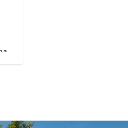
e
kennen
elt
 binnen
maakt
aamheid