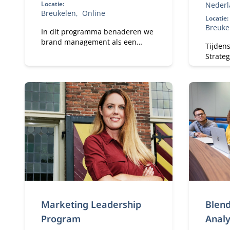
2027
Locatie:
Nederl
Breukelen
Online
Locatie:
Breuke
In dit programma benaderen we
brand management als een
Tijdens
business driver: een instrument
Strate
voor waardecreatie,
je van 
besluitvorming en
ontwik
toekomstbestendigheid. Dat
commun
vraagt om strategische
volwassenheid, durf om keuzes
te maken, prioriteiten te stellen,
te versnellen en intern te
verankeren.
Marketing Leadership
Blend
Program
Analy