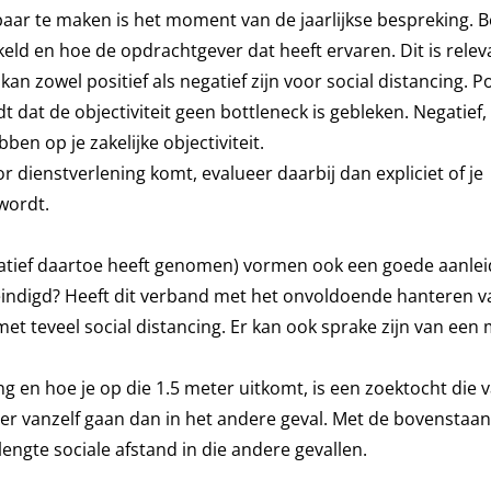
ar te maken is het moment van de jaarlijkse bespreking. 
keld en hoe de opdrachtgever dat heeft ervaren. Dit is relev
kan zowel positief als negatief zijn voor social distancing. Po
 dat de objectiviteit geen bottleneck is gebleken. Negatief
ben op je zakelijke objectiviteit.
dienstverlening komt, evalueer daarbij dan expliciet of je
wordt.
tiatief daartoe heeft genomen) vormen ook een goede aanle
ëindigd? Heeft dit verband met het onvoldoende hanteren va
et teveel social distancing. Er kan ook sprake zijn van een
ng en hoe je op die 1.5 meter uitkomt, is een zoektocht die v
 meer vanzelf gaan dan in het andere geval. Met de bovenstaa
engte sociale afstand in die andere gevallen.