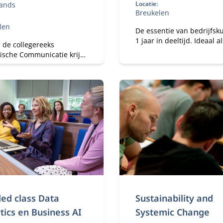
Locatie:
ands
Breukelen
len
De essentie van bedrijfsk
1 jaar in deeltijd. Ideaal als
 de collegereeks
manager een steeds grote
gische Communicatie krijg
verantwoordelijkheid krijg
experts de laatste
binnen je organisatie en t
kelingen en inzichten op
maken hebt met
icatiegebied.
vakoverstijgende uitdagin
ed class Data
Sustainability and
tics en Business AI
Systemic Change