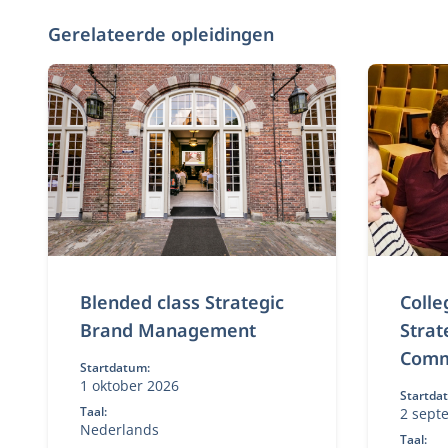
Gerelateerde opleidingen
Blended class Strategic
Colle
Brand Management
Strat
Comm
Startdatum:
1 oktober 2026
Startda
Taal:
2 sept
Nederlands
2026, 1
Taal: