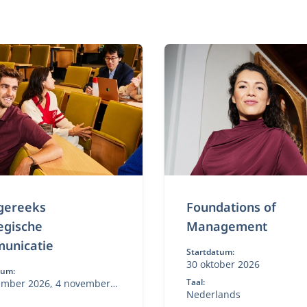
gereeks
Foundations of
egische
Management
unicatie
Startdatum:
30 oktober 2026
tum:
Taal:
ember 2026, 4 november
Nederlands
 februari 2027, 10 mei