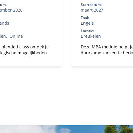
tum:
Startdatum:
ember 2026
maart 2027
Taal:
ands
Engels
Locatie:
len
Online
Breukelen
 blended class ontdek je
Deze MBA module helpt j
ategische mogelijkheden
duurzame kansen te her
a Analytics en Artificial
en te benutten. Je ontwikk
gence (AI) voor jouw
leiderschap om
atie.
systeemverandering te
versnellen en leert hoe je
jouw organisatie impact 
op het gebied van duurz
en innovatie.