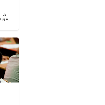
unde in
 jij als
re
t
e
gen.