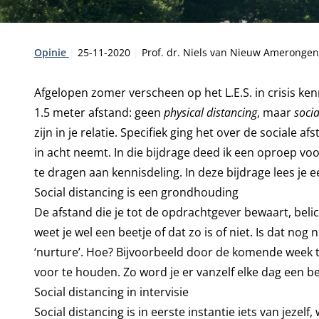
Type:
Publicatiedatum:
Auteur:
Opinie
25-11-2020
Prof. dr. Niels van Nieuw Ameronge
Afgelopen zomer verscheen op het L.E.S. in crisis ken
1.5 meter afstand: geen
physical distancing
, maar
socia
zijn in je relatie. Specifiek ging het over de sociale 
in acht neemt. In die bijdrage deed ik een oproep v
te dragen aan kennisdeling. In deze bijdrage lees je e
Social distancing is een grondhouding
De afstand die je tot de opdrachtgever bewaart, beli
weet je wel een beetje of dat zo is of niet. Is dat nog
‘nurture’. Hoe? Bijvoorbeeld door de komende week te 
voor te houden. Zo word je er vanzelf elke dag een be
Social distancing in intervisie
Social distancing is in eerste instantie iets van jezelf