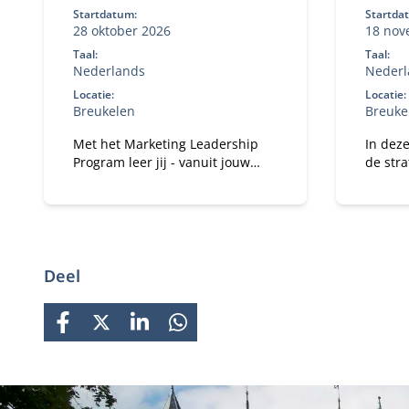
Startdatum:
Startda
28 oktober 2026
18 nov
Taal:
Taal:
Nederlands
Nederl
Locatie:
Locatie:
Breukelen
Breuke
Met het Marketing Leadership
In deze
Program leer jij - vanuit jouw
de str
expertise en ervaring - hoe je het
van Dat
vertrouwen kan winnen van je
Intelli
medebestuurders en hen kan
organis
mobiliseren en motiveren om
gezamenlijk het verschil te
maken.
Deel
FACEBOOK
X
LINKEDIN
WHATSAPP