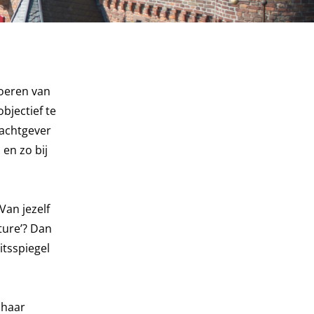
voeren van
bjectief te
drachtgever
en zo bij
Van jezelf
ature’? Dan
itsspiegel
f haar