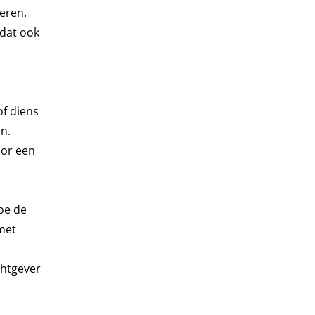
eren.
 dat ook
of diens
en.
oor een
hoe de
met
chtgever