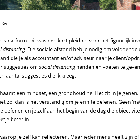
n RA
nisplatform. Dit was een kort pleidooi voor het figuurlijk in
l distancing
. Die sociale afstand heb je nodig om voldoende o
afstand die je als accountant en/of adviseur naar je cliënt/op
oor suggesties om
social distancing
handen en voeten te geven 
en aantal suggesties die ik kreeg.
chaamt een mindset, een grondhouding. Het zit in je genen. 
 niet zo, dan is het verstandig om je erin te oefenen. Geen ‘n
oefenen en je zelf aan het begin van de dag die objectivite
etje beter in.
, waarop je zelf kan reflecteren. Maar ieder mens heeft zijn o