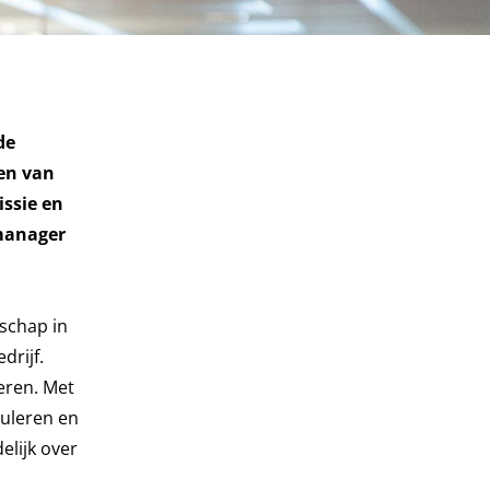
de
den van
issie en
smanager
rschap in
drijf.
eren. Met
muleren en
elijk over