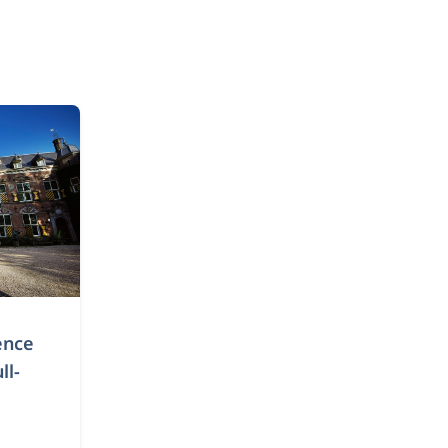
ence
ll-