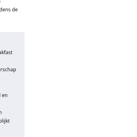
n
jdens de
n
akfast
derschap
l en
n
lijkt