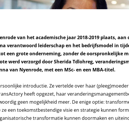
yenrode van het academische jaar 2018-2019 plaats, aan 
a verantwoord leiderschap en het bedrijfsmodel in tij
tot een grote onderneming, zonder de oorspronkelijke m
eynote werd verzorgd door Sherida Tdlohreg, verandering
umna van Nyenrode, met een MSc- en een MBA-titel.
rsoonlijke introductie. Ze vertelde over haar (pleeg)moede
 TransActory heeft opgezet, haar veranderingsmanagementbe
woordig geen mogelijkheid meer. De enige optie: transform
oe ze een toekomstbestendige visie en strategie kunnen for
organisatorische transformatie kunnen doormaken en uiteind