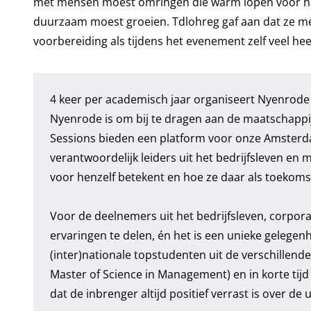
met mensen moest omringen die warm lopen voor ha
duurzaam moest groeien. Tdlohreg gaf aan dat ze met 
voorbereiding als tijdens het evenement zelf veel hee
4 keer per academisch jaar organiseert Nyenrode
Nyenrode is om bij te dragen aan de maatschappij
Sessions bieden een platform voor onze Amster
verantwoordelijk leiders uit het bedrijfsleven en 
voor henzelf betekent en hoe ze daar als toekomsti
Voor de deelnemers uit het bedrijfsleven, corpora
ervaringen te delen, én het is een unieke gelege
(inter)nationale topstudenten uit de verschillen
Master of Science in Management) en in korte tijd 
dat de inbrenger altijd positief verrast is over d