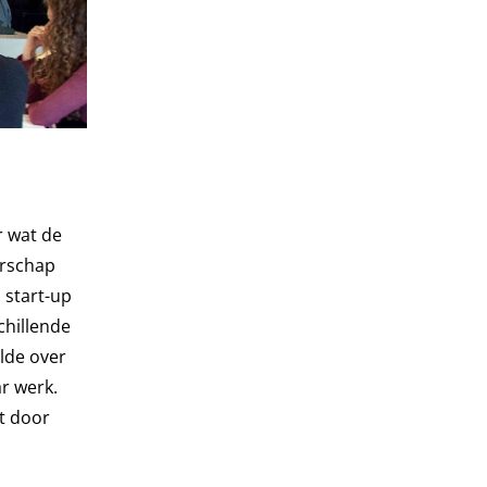
r wat de
erschap
 start-up
chillende
lde over
r werk.
t door