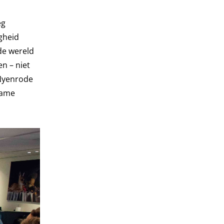
eg
gheid
de wereld
en – niet
 Nyenrode
rzame