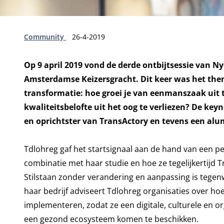
Type:
Publicatiedatum:
Community
26-4-2019
Op 9 april 2019 vond de derde ontbijtsessie van N
Amsterdamse Keizersgracht. Dit keer was het them
transformatie: hoe groei je van eenmanszaak uit 
kwaliteitsbelofte uit het oog te verliezen? De k
en oprichtster van TransActory en tevens een al
Tdlohreg gaf het startsignaal aan de hand van een pe
combinatie met haar studie en hoe ze tegelijkertijd
Stilstaan zonder verandering en aanpassing is tegen
haar bedrijf adviseert Tdlohreg organisaties over h
implementeren, zodat ze een digitale, culturele en 
een gezond ecosysteem komen te beschikken.