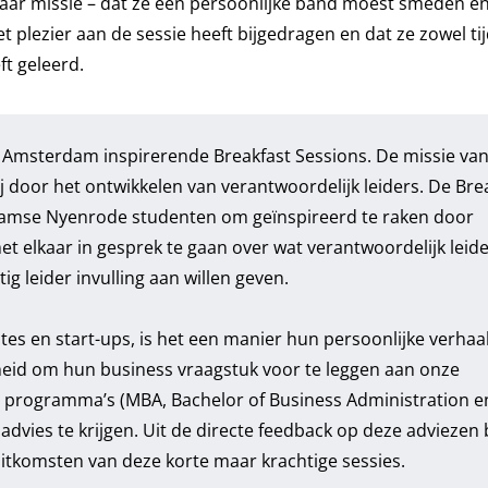
ar missie – dat ze een persoonlijke band moest smeden e
plezier aan de sessie heeft bijgedragen en dat ze zowel ti
ft geleerd.
 Amsterdam inspirerende Breakfast Sessions. De missie va
 door het ontwikkelen van verantwoordelijk leiders. De Bre
damse Nyenrode studenten om geïnspireerd te raken door
met elkaar in gesprek te gaan over wat verantwoordelijk lei
g leider invulling aan willen geven.
tes en start-ups, is het een manier hun persoonlijke verhaa
nheid om hun business vraagstuk voor te leggen aan onze
de programma’s (MBA, Bachelor of Business Administration e
advies te krijgen. Uit de directe feedback op deze adviezen b
e uitkomsten van deze korte maar krachtige sessies.