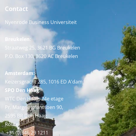
Contact
Nyenrode Business Universiteit
Breukelen
:
Straatweg 25, 3621 BG Breukelen
P.O. Box 130, 3620 AC Breukelen
Amsterdam:
Keizersgracht 285, 1016 ED A'dam
SPO Den Haag
:
WTC Den Haag, 24e etage
Pr. Margrietplantsoen 90,
2595 BR Den Haag
Route
+31 (0)346 29 1211