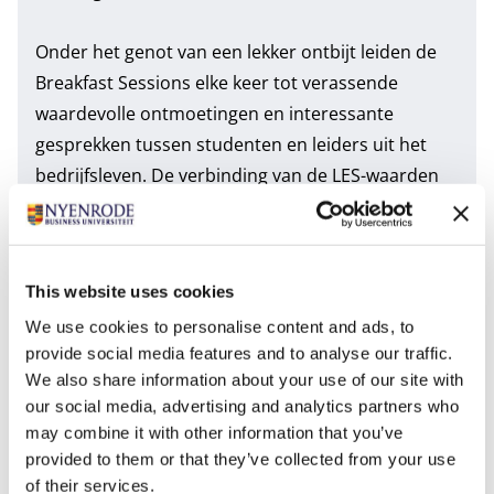
Onder het genot van een lekker ontbijt leiden de
Breakfast Sessions elke keer tot verassende
waardevolle ontmoetingen en interessante
gesprekken tussen studenten en leiders uit het
bedrijfsleven. De verbinding van de LES-waarden
(Leadership, Entrepreneurship en Stewardship)
van Nyenrode staan hierbij centraal. Er is beperkt
plaats (5 tot 7 mensen uit bedrijfsleven en 15
This website uses cookies
studenten). Neem voor meer informatie contact
We use cookies to personalise content and ads, to
met ons op via:
afterwork@nyenrode.nl
.
provide social media features and to analyse our traffic.
We also share information about your use of our site with
Tags
our social media, advertising and analytics partners who
may combine it with other information that you’ve
Bachelor of Science in Business Administration
provided to them or that they’ve collected from your use
of their services.
Fulltime MBA
Nyenrode Amsterdam