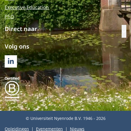
Executive Education
PhD
Direct naar
Op
Volg ons
LINKEDIN
© Universiteit Nyenrode B.V. 1946 - 2026
Opleidingen
Evenementen
Nieuws