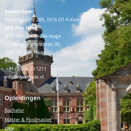
Amsterdam:
Keizersgracht 285, 1016 ED A'dam
SPO Den Haag
:
WTC Den Haag, 24e etage
Pr. Margrietplantsoen 90,
2595 BR Den Haag
Route
+31 (0)346 29 1211
info@nyenrode.nl
Opleidingen
Bachelor
Master & Postmaster
MBA