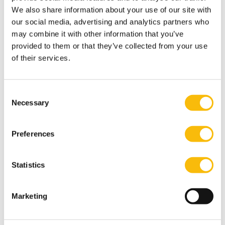
Dit artikel is onderdeel van het
L.E.S. in crisis
We also share information about your use of our site with
kennisplatform
. Een platform waar we kennis en
our social media, advertising and analytics partners who
kunde delen om leiders en professionals van
may combine it with other information that you’ve
organisaties te helpen in tijden van crisis.
provided to them or that they’ve collected from your use
of their services.
Tags
Consent
Crisis
Necessary
Selection
Preferences
Statistics
Marketing
Gerelateerde opleidingen