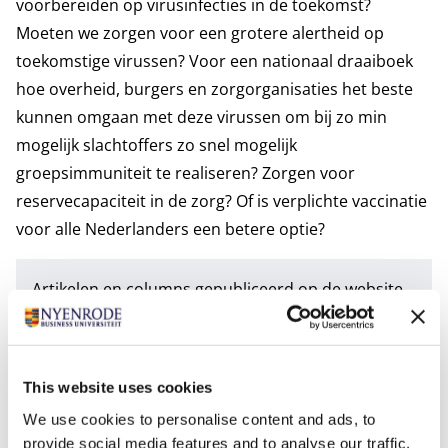
voorbereiden op virusinfecties in de toekomst?
Moeten we zorgen voor een grotere alertheid op
toekomstige virussen? Voor een nationaal draaiboek
hoe overheid, burgers en zorgorganisaties het beste
kunnen omgaan met deze virussen om bij zo min
mogelijk slachtoffers zo snel mogelijk
groepsimmuniteit te realiseren? Zorgen voor
reservecapaciteit in de zorg? Of is verplichte vaccinatie
voor alle Nederlanders een betere optie?
Artikelen en columns gepubliceerd op de website
en in de nieuwsbrief van Nyenrode Business
Universiteit weerspiegelen niet per definitie een
algemene visie van Nyenrode en worden door
This website uses cookies
auteurs op persoonlijke titel geschreven.
We use cookies to personalise content and ads, to
provide social media features and to analyse our traffic.