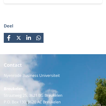
gebied van duurzaamheid en innovatie.
Deel
FACEBOOK
X
LINKEDIN
WHATSAPP
Contact
Nyenrode Business Universiteit
Breukelen
:
Straatweg 25, 3621 BG Breukelen
P.O. Box 130, 3620 AC Breukelen