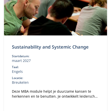
Sustainability and Systemic Change
Startdatum:
maart 2027
Taal:
Engels
Locatie:
Breukelen
Deze MBA module helpt je duurzame kansen te
herkennen en te benutten. Je ontwikkelt leiderschap
om systeemverandering te versnellen en leert hoe
je binnen jouw organisatie impact maakt op het