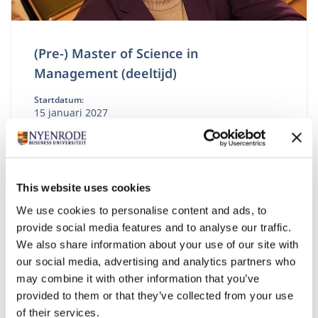
(Pre-) Master of Science in
Management (deeltijd)
Startdatum:
15 januari 2027
Taal:
Nederlands
Locatie:
Breukelen
This website uses cookies
Bouw aan je volgende stap in management met de
We use cookies to personalise content and ads, to
Deeltijd Master of Science in Management. Je
provide social media features and to analyse our traffic.
studeert naast je baan en versterkt je
bedrijfskundige kennis, persoonlijk leiderschap en
We also share information about your use of our site with
strategisch inzicht. Zo ontwikkel je jezelf tot een
our social media, advertising and analytics partners who
leider of ondernemer die richting geeft,
may combine it with other information that you’ve
verantwoordelijkheid neemt en oog houdt voor
provided to them or that they’ve collected from your use
mens, organisatie en maatschappij.
of their services.