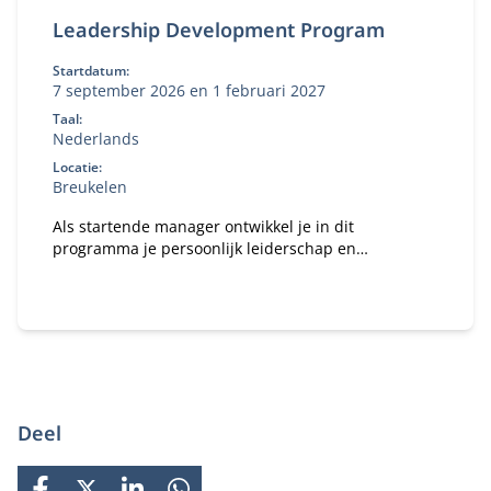
Leadership Development Program
Startdatum:
7 september 2026 en 1 februari 2027
Taal:
Nederlands
Locatie:
Breukelen
Als startende manager ontwikkel je in dit
programma je persoonlijk leiderschap en
zelfinzicht, versterk je je strategische blik en leer je
hoe je effectief richting geeft aan mensen,
verandering en organisatiedoelen.
Deel