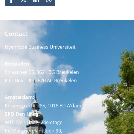
FACEBOOK
X
LINKEDIN
WHATSAPP
Contact
Nyenrode Business Universiteit
Breukelen
:
Straatweg 25, 3621 BG Breukelen
P.O. Box 130, 3620 AC Breukelen
Amsterdam:
Keizersgracht 285, 1016 ED A'dam
SPO Den Haag
:
WTC Den Haag, 24e etage
Pr. Margrietplantsoen 90,