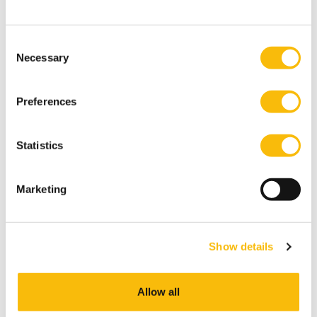
Consent
Necessary
Selection
Preferences
(Pre-) Master of Science in
Management | Full-time
Statistics
Startdatum:
augustus 2027
Taal:
Marketing
Engels
Locatie:
Amsterdam
Breukelen
Show details
Deze master in management duurt 16 maanden
(inclusief pre-master), heeft 3 specialisaties en geeft
jou de beste kansen op de wereldwijde
Allow all
arbeidsmarkt.