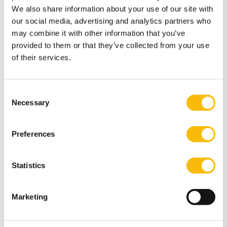
We also share information about your use of our site with
our social media, advertising and analytics partners who
may combine it with other information that you’ve
provided to them or that they’ve collected from your use
of their services.
Consent
Necessary
Selection
Blended class Strategic Brand
Management
Preferences
Startdatum:
1 oktober 2026
Statistics
Taal:
Nederlands
Locatie:
Marketing
Breukelen
Online
In dit programma benaderen we brand