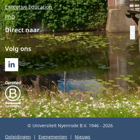
Executive Education
PhD
Direct naar
Op
Volg ons
LINKEDIN
© Universiteit Nyenrode B.V. 1946 - 2026
Opleidingen
Evenementen
Nieuws