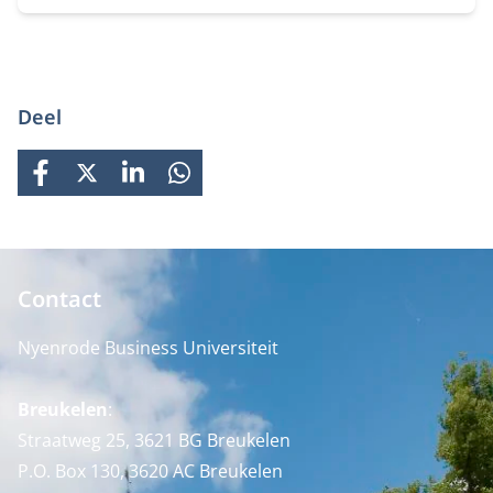
Deel
FACEBOOK
X
LINKEDIN
WHATSAPP
Contact
Nyenrode Business Universiteit
Breukelen
:
Straatweg 25, 3621 BG Breukelen
P.O. Box 130, 3620 AC Breukelen