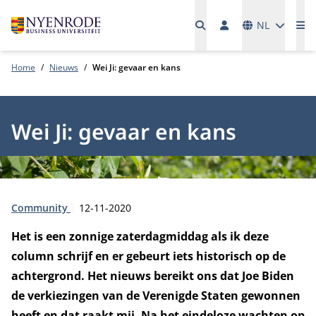
Talen
NL
Me
Home
Nieuws
Wei Ji: gevaar en kans
Wei Ji: gevaar en kans
Type:
Publicatiedatum:
Community
12-11-2020
Het is een zonnige zaterdagmiddag als ik deze
column schrijf en er gebeurt iets historisch op de
achtergrond. Het nieuws bereikt ons dat Joe Biden
de verkiezingen van de Verenigde Staten gewonnen
heeft en dat raakt mij. Na het eindeloze wachten op