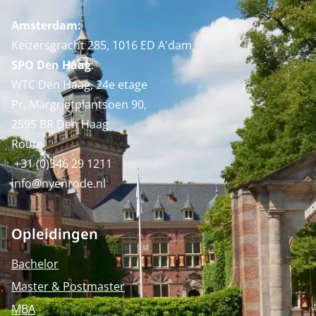
Amsterdam:
Keizersgracht 285, 1016 ED A'dam
SPO Den Haag
:
WTC Den Haag, 24e etage
Pr. Margrietplantsoen 90,
2595 BR Den Haag
Route
+31 (0)346 29 1211
info@nyenrode.nl
Opleidingen
Bachelor
Master & Postmaster
MBA