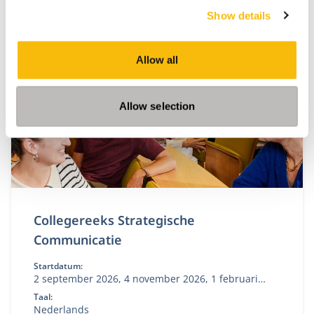
management als een business driver: een
Show details
instrument voor waardecreatie, besluitvorming en
toekomstbestendigheid. Dat vraagt om strategische
volwassenheid, durf om keuzes te maken,
Allow all
prioriteiten te stellen, te versnellen en intern te
verankeren.
Allow selection
Collegereeks Strategische
Communicatie
Startdatum:
2 september 2026, 4 november 2026, 1 februari
2027, 10 mei 2027
Taal:
Nederlands