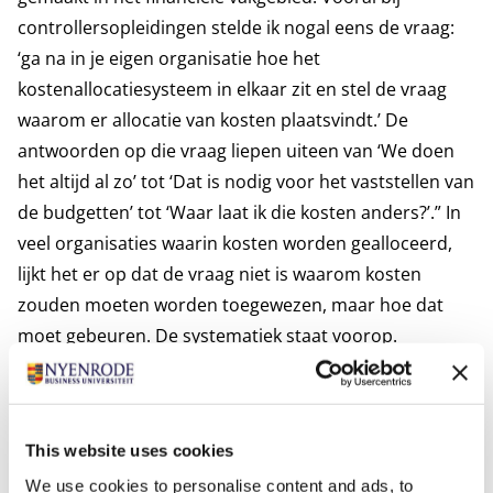
controllersopleidingen stelde ik nogal eens de vraag:
‘ga na in je eigen organisatie hoe het
kostenallocatiesysteem in elkaar zit en stel de vraag
waarom er allocatie van kosten plaatsvindt.’ De
antwoorden op die vraag liepen uiteen van ‘We doen
het altijd al zo’ tot ‘Dat is nodig voor het vaststellen van
de budgetten’ tot ‘Waar laat ik die kosten anders?’.” In
veel organisaties waarin kosten worden gealloceerd,
lijkt het er op dat de vraag niet is waarom kosten
zouden moeten worden toegewezen, maar hoe dat
moet gebeuren. De systematiek staat voorop.
“Toegerekende kosten zijn daarbij niet afhankelijk van
de hoogte van de gemaakte kosten, maar van de
methode van allocatie en de daarbij behorende set
This website uses cookies
verdeelsleutels. De hoogte van kosten en kostprijzen
We use cookies to personalise content and ads, to
zijn daarmee toevallige uitkomsten en kunnen dus