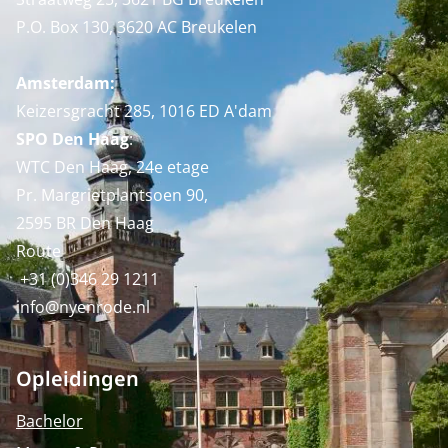
P.O. Box 130, 3620 AC Breukelen
Amsterdam:
Keizersgracht 285, 1016 ED A'dam
SPO Den Haag
:
WTC Den Haag, 24e etage
Pr. Margrietplantsoen 90,
2595 BR Den Haag
Route
+31 (0)346 29 1211
info@nyenrode.nl
Opleidingen
Bachelor