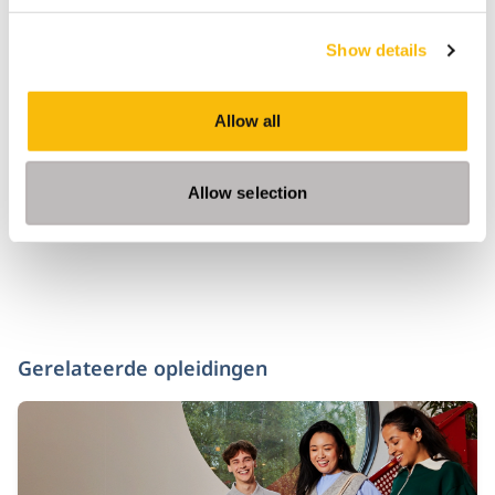
tot ‘lies, damned lies’.”
Show details
Tags
Allow all
Accountancy
Opinie
Overview - Retirement
Allow selection
Gerelateerde opleidingen