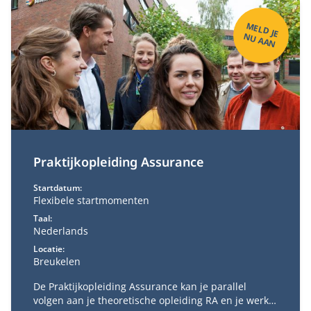
M
ELD
JE
U
A
A
N
N
Praktijkopleiding Assurance
Startdatum:
Flexibele startmomenten
Taal:
Nederlands
Locatie:
Breukelen
De Praktijkopleiding Assurance kan je parallel
volgen aan je theoretische opleiding RA en je werk.