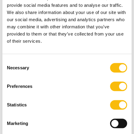
provide social media features and to analyse our traffic.
feitelijk geen enkel calculatiedoel dienen.
We also share information about your use of our site with
Niet verdedigbaar
our social media, advertising and analytics partners who
Hiltermann werkt toe naar zijn conclusie en een aantal
may combine it with other information that you’ve
stellingen: “In veel organisaties worden kosten
provided to them or that they’ve collected from your use
gealloceerd en wordt er intern verrekend. Over interne
of their services.
verrekening kunnen we kort zijn: tussen winstcentra en
investeringscentra is dit nuttig en noodzakelijk voor
Consent
een juiste besluitvorming en prestatiemeting van het
Necessary
Selection
betreffende management. Maar de kostenallocatie
zoals die in de praktijk plaatsvindt op basis van het
Preferences
verdelen van integrale kosten, is vanuit normatief
oogpunt niet verdedigbaar. Het leidt tot bureaucratie
Statistics
en mogelijk suboptimale besluitvorming.” Hij stelt dan
ook dat kostenallocatie in de meeste gevallen meestal
Marketing
niet tot kostenbeheersing leidt, maar juist tot het
tegenovergestelde. “Uiteindelijk leidt kostenallocatie