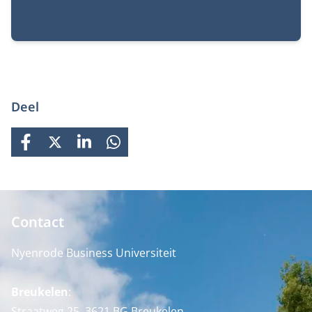
De praktijkopleiding is verplicht voor het behalen
van het accountantsexamen. Met de
praktijkopleiding kies je een aantal trainingen die je
gaat volgen om de praktische kanten van het RA-vak
te ervaren.
Deel
FACEBOOK
X
LINKEDIN
WHATSAPP
Contact
Nyenrode Business Universiteit
Breukelen
:
Straatweg 25, 3621 BG Breukelen