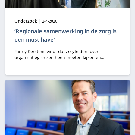
Type:
Publicatiedatum:
Onderzoek
2-4-2026
‘Regionale samenwerking in de zorg is
een must have’
Fanny Kerstens vindt dat zorgleiders over
organisatiegrenzen heen moeten kijken en
regionaal moeten samenwerken. Ze volgde de
Modulaire MBA Public & Private aan Nyenrode om
die complexiteit te doorgronden en won met haar
thesis de Best‑in‑Business Award.