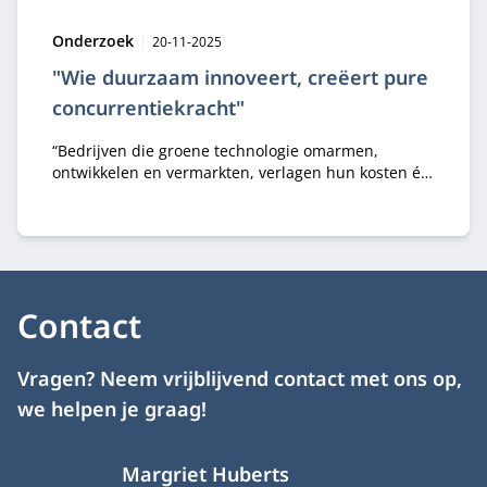
Type:
Publicatiedatum:
Onderzoek
20-11-2025
"Wie duurzaam innoveert, creëert pure
concurrentiekracht"
“Bedrijven die groene technologie omarmen,
ontwikkelen en vermarkten, verlagen hun kosten én
creëren nieuwe verdienmodellen,” stelt dr. Richard
Janssen. "Dat is pure concurrentiekracht."
Contact
Vragen? Neem vrijblijvend contact met ons op,
we helpen je graag!
Margriet Huberts