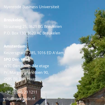
Nyenrode Business Universiteit
Breukelen
:
Straatweg 25, 3621 BG Breukelen
P.O. Box 130, 3620 AC Breukelen
Amsterdam:
Keizersgracht 285, 1016 ED A'dam
SPO Den Haag
:
WTC Den Haag, 24e etage
Pr. Margrietplantsoen 90,
2595 BR Den Haag
Route
+31 (0)346 29 1211
info@nyenrode.nl