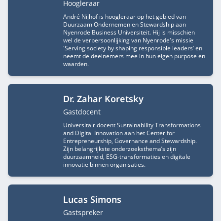
Functietitel
Hoogleraar
André Nijhof is hoogleraar op het gebied van
Duurzaam Ondernemen en Stewardship aan
Nyenrode Business Universiteit. Hij is misschien
wel de verpersoonlijking van Nyenrode's missie
'Serving society by shaping responsible leaders’ en
neemt de deelnemers mee in hun eigen purpose en
waarden.
Dr. Zahar Koretsky
Functietitel
Gastdocent
Universitair docent Sustainability Transformations
and Digital Innovation aan het Center for
Entrepreneurship, Governance and Stewardship.
Zijn belangrijkste onderzoeksthema’s zijn
duurzaamheid, ESG-transformaties en digitale
innovatie binnen organisaties.
Lucas Simons
Functietitel
Gastspreker