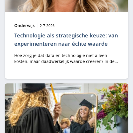
Type:
Publicatiedatum:
Onderwijs
2-7-2026
Technologie als strategische keuze: van
experimenteren naar échte waarde
Hoe zorg je dat data en technologie niet alleen
kosten, maar daadwerkelijk waarde creëren? In de
module Business Value of Data & Technology leren
professionals strategische keuzes maken rondom
digitalisering, AI en innovatie.