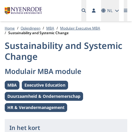
Talen
NL
Me
Home
Opleidingen
MBA
Modulair Executive MBA
Sustainability and Systemic Change
Sustainability and Systemic
Change
Modulair MBA module
MBA
Executive Education
Level:
Level:
Duurzaamheid & Ondernemerschap
Thema:
HR & Verandermanagement
Thema:
In het kort