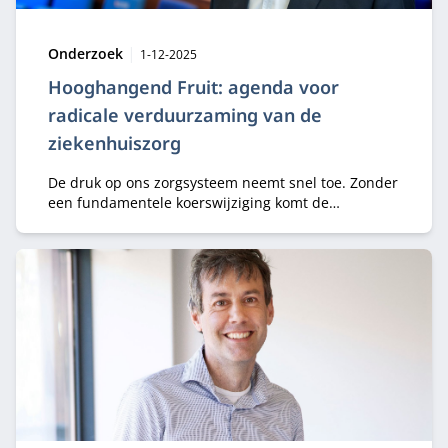
Type:
Publicatiedatum:
Onderzoek
1-12-2025
Hooghangend Fruit: agenda voor
radicale verduurzaming van de
ziekenhuiszorg
De druk op ons zorgsysteem neemt snel toe. Zonder
een fundamentele koerswijziging komt de
houdbaarheid van onze zorg in het gedrang.
Daarom wordt vandaag de transitieagenda
Hooghangend Fruit gelanceerd.