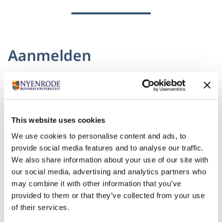
Aanmelden
Wat zijn de toelatingseisen?
Minimaal vijf jaar strategische ervaring als manager,
bestuurder, ondernemer of in een andere invloedrijke
rol.
This website uses cookies
Minimaal een afgeronde bachelor (hbo/wo) of
We use cookies to personalise content and ads, to
aantoonbaar hbo werk- en denkniveau.
provide social media features and to analyse our traffic.
We also share information about your use of our site with
Nederlandse lees- en luistervaardigheid.
our social media, advertising and analytics partners who
Enthousiast? Meld je aan
may combine it with other information that you’ve
Enthousiast over de module Sustainability and
provided to them or that they’ve collected from your use
Systemic change? Meld je dan meteen aan. Na de
of their services.
aanmelding ontvang je per e-mail wat er nodig is om je