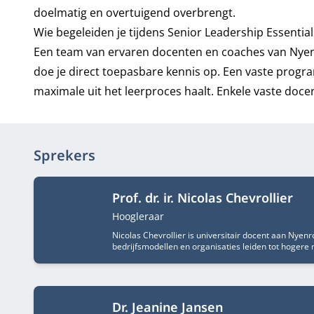
doelmatig en overtuigend overbrengt.
Wie begeleiden je tijdens Senior Leadership Essential
Een team van ervaren docenten en coaches van Nyenr
doe je direct toepasbare kennis op. Een vaste progra
maximale uit het leerproces haalt. Enkele vaste docen
Sprekers
Prof. dr. ir. Nicolas Chevrollier
Functietitel
Hoogleraar
Nicolas Chevrollier is universitair docent aan Nye
bedrijfsmodellen en organisaties leiden tot hogere
Dr. Jeanine Jansen