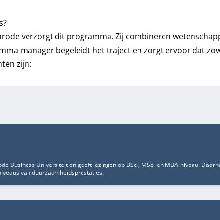
s?
ode verzorgt dit programma. Zij combineren wetenschappeli
mma-manager begeleidt het traject en zorgt ervoor dat zowel
ten zijn:
nrode Business Universiteit en geeft lezingen op BSc-, MSc- en MBA-niveau. Daar
 niveaus van duurzaamheidsprestaties.