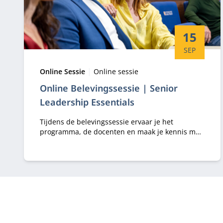
Startdatu
15
SEP
Type:
Locatie:
Online Sessie
Online sessie
Online Belevingssessie | Senior
Leadership Essentials
Tijdens de belevingssessie ervaar je het
programma, de docenten en maak je kennis met
de Nyenrode Business Universiteit.