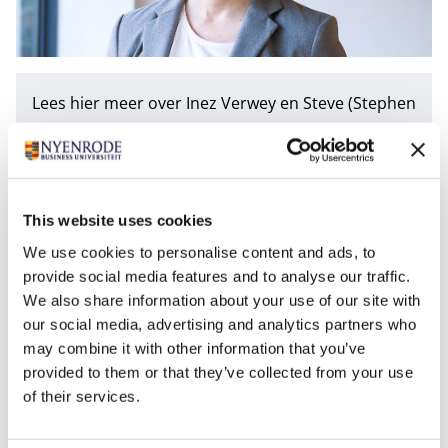
Lees hier meer over
Inez Verwey
en
Steve (Stephen
K.) Asare
.
Tags
This website uses cookies
Accountancy
We use cookies to personalise content and ads, to
Department of Accounting, Auditing & Control
provide social media features and to analyse our traffic.
We also share information about your use of our site with
Fraude
Onderzoek
our social media, advertising and analytics partners who
may combine it with other information that you’ve
provided to them or that they’ve collected from your use
of their services.