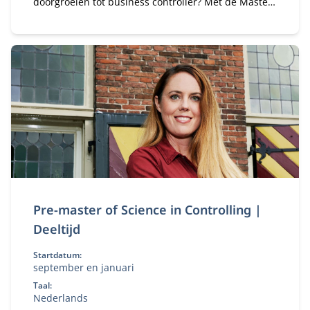
doorgroeien tot business controller? Met de Master
of Science in Controlling (deeltijd) ontwikkel je de
kennis en vaardigheden om organisaties te
adviseren bij financiële en strategische
vraagstukken.
Pre-master of Science in Controlling |
Deeltijd
Startdatum:
september en januari
Taal:
Nederlands