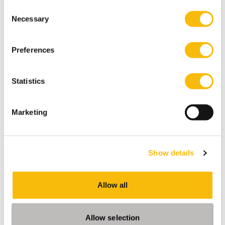
Consent
Necessary
Selection
Gerelateerde opleidingen
Preferences
Statistics
Marketing
Show details
Executive Master Finance & Control
Allow all
(EMFC) — Registercontroller (RC)
Startdatum:
Allow selection
september en februari