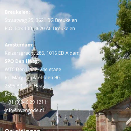
Breukelen
:
Straatweg 25, 3621 BG Breukelen
P.O. Box 130, 3620 AC Breukelen
Amsterdam:
Keizersgracht 285, 1016 ED A'dam
SPO Den Haag
:
WTC Den Haag, 24e etage
Pr. Margrietplantsoen 90,
2595 BR Den Haag
Route
+31 (0)346 29 1211
info@nyenrode.nl