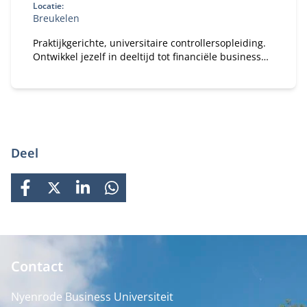
Locatie:
Breukelen
Praktijkgerichte, universitaire controllersopleiding.
Ontwikkel jezelf in deeltijd tot financiële business
partner.
Deel
FACEBOOK
X
LINKEDIN
WHATSAPP
Contact
Nyenrode Business Universiteit