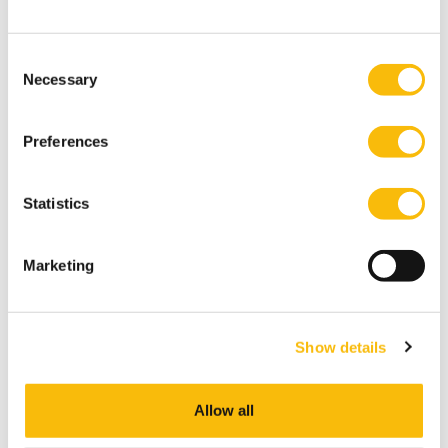
Consent
(Pre-) Master of Science in
Necessary
Selection
Management | Full-time
Startdatum:
Preferences
augustus 2026
Taal:
Engels
Statistics
Locatie:
Amsterdam
Breukelen
Marketing
Deze master in management duurt 16 maanden
(inclusief pre-master), heeft 3 specialisaties en geeft
jou de beste kansen op de wereldwijde
arbeidsmarkt.
Show details
Allow all