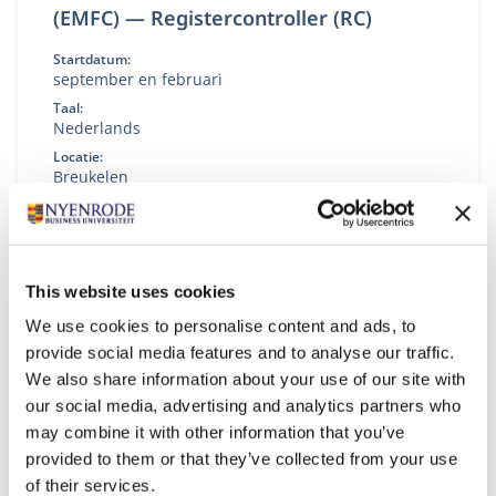
(EMFC) — Registercontroller (RC)
Startdatum:
september en februari
Taal:
Nederlands
Locatie:
Breukelen
Post-master opleiding in deeltijd voor business en
financial controllers met 6+ jaar ervaring. Ontwikkel
je tot registercontroller (RC) en strategisch business
partner in een veranderende omgeving.
This website uses cookies
We use cookies to personalise content and ads, to
provide social media features and to analyse our traffic.
We also share information about your use of our site with
our social media, advertising and analytics partners who
may combine it with other information that you’ve
provided to them or that they’ve collected from your use
of their services.