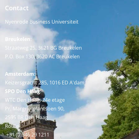
Contact
Nyenrode Business Universiteit
Breukelen
:
Straatweg 25, 3621 BG Breukelen
P.O. Box 130, 3620 AC Breukelen
Amsterdam:
Keizersgracht 285, 1016 ED A'dam
SPO Den Haag
:
WTC Den Haag, 24e etage
Pr. Margrietplantsoen 90,
2595 BR Den Haag
Route
+31 (0)346 29 1211