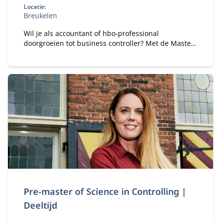
Locatie:
Breukelen
Wil je als accountant of hbo‑professional
doorgroeien tot business controller? Met de Master
of Science in Controlling (deeltijd) ontwikkel je de
kennis en vaardigheden om organisaties te
adviseren bij financiële en strategische
vraagstukken.
Pre-master of Science in Controlling |
Deeltijd