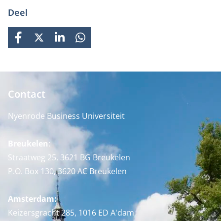
Deel
FACEBOOK
X
LINKEDIN
WHATSAPP
Contact
Nyenrode Business Universiteit
Breukelen
:
Straatweg 25, 3621 BG Breukelen
P.O. Box 130, 3620 AC Breukelen
Amsterdam:
Keizersgracht 285, 1016 ED A'dam