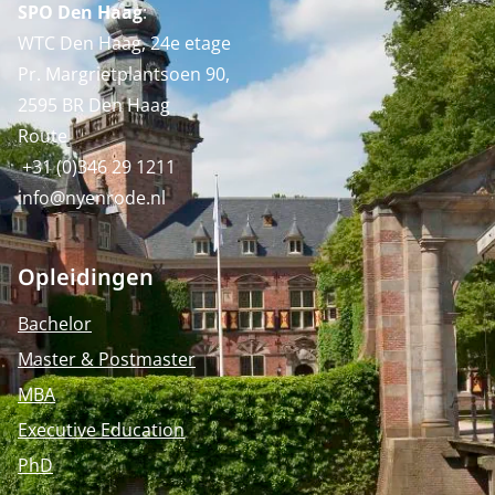
SPO Den Haag
:
WTC Den Haag, 24e etage
Pr. Margrietplantsoen 90,
2595 BR Den Haag
Route
+31 (0)346 29 1211
info@nyenrode.nl
Opleidingen
Bachelor
Master & Postmaster
MBA
Executive Education
PhD