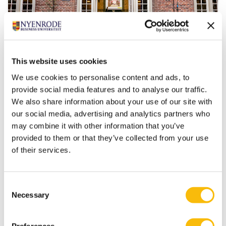
This website uses cookies
Blended class Strategic Brand
We use cookies to personalise content and ads, to
provide social media features and to analyse our traffic.
Management
We also share information about your use of our site with
Startdatum:
our social media, advertising and analytics partners who
1 oktober 2026
may combine it with other information that you’ve
Taal:
provided to them or that they’ve collected from your use
Nederlands
of their services.
Locatie:
Breukelen
Online
In dit programma benaderen we brand
Consent
management als een business driver: een
Necessary
Selection
instrument voor waardecreatie, besluitvorming en
toekomstbestendigheid. Dat vraagt om strategische
volwassenheid, durf om keuzes te maken,
Preferences