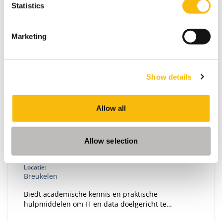
Statistics
Marketing
Show details
Business Value of Data and Technology
Allow all
Startdatum:
5 oktober 2026
Allow selection
Taal:
Engels
Locatie:
Breukelen
Biedt academische kennis en praktische
hulpmiddelen om IT en data doelgericht te
organiseren.