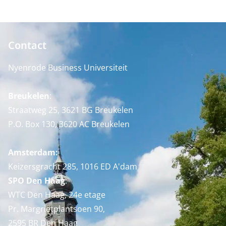
Contact
Nyenrode Business Universiteit
Breukelen
:
Straatweg 25, 3621 BG Breukelen
P.O. Box 130, 3620 AC Breukelen
Amsterdam:
Keizersgracht 285, 1016 ED A'dam
SPO Den Haag
:
WTC Den Haag, 24e etage
Pr. Margrietplantsoen 90,
2595 BR Den Haag