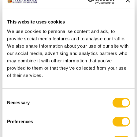
This website uses cookies
We use cookies to personalise content and ads, to
provide social media features and to analyse our traffic.
Advanced IT Program
We also share information about your use of our site with
Startdatum:
our social media, advertising and analytics partners who
7 oktober 2026
may combine it with other information that you’ve
Taal:
provided to them or that they’ve collected from your use
Nederlands
of their services.
Locatie:
Breukelen
Tijdens Advanced IT Program krijg je de kennis,
Consent
vaardigheden en inzichten aangereikt die nodig zijn
Necessary
Selection
om een succesvolle en dynamische IT-leider te zijn.
Preferences