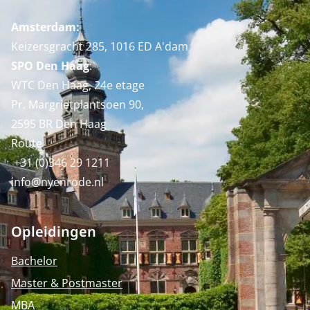
Amsterdam:
Keizersgracht 285, 1016 ED A'dam
SPO Den Haag
:
WTC Den Haag, 24e etage
Pr. Margrietplantsoen 90,
2595 BR Den Haag
Route
+31 (0)346 29 1211
info@nyenrode.nl
Opleidingen
Bachelor
Master & Postmaster
MBA