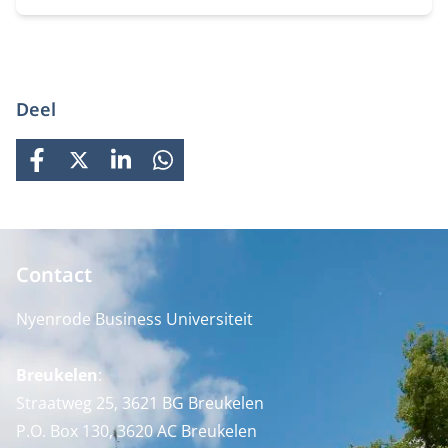
Deel
FACEBOOK
X
LINKEDIN
WHATSAPP
Contact
Nyenrode Business Universiteit
Breukelen
:
Straatweg 25, 3621 BG Breukelen
P.O. Box 130, 3620 AC Breukelen