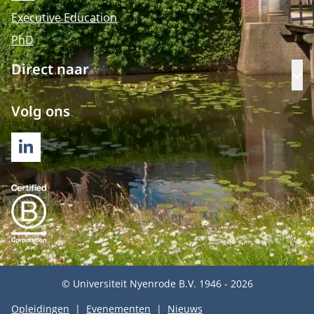
Executive Education
PhD
Direct naar
Op
Volg ons
LINKEDIN
© Universiteit Nyenrode B.V. 1946 - 2026
Opleidingen
Evenementen
Nieuws