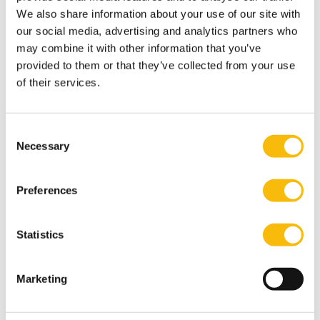
We also share information about your use of our site with
our social media, advertising and analytics partners who
may combine it with other information that you’ve
provided to them or that they’ve collected from your use
of their services.
Consent
Necessary
Selection
Impact MBA
Preferences
Startdatum:
September 2026 en maart 2027
Taal:
Statistics
Engels
Locatie:
Breukelen
Marketing
De Impact MBA bereidt toekomstige leiders voor op
een duurzame en digitale toekomst met flexibele