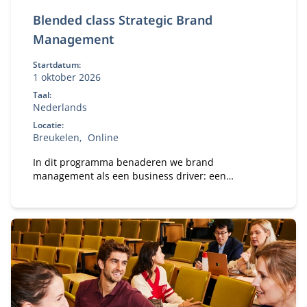
Blended class Strategic Brand
Management
Startdatum:
1 oktober 2026
Taal:
Nederlands
Locatie:
Breukelen
Online
In dit programma benaderen we brand
management als een business driver: een
instrument voor waardecreatie, besluitvorming en
toekomstbestendigheid. Dat vraagt om strategische
volwassenheid, durf om keuzes te maken,
prioriteiten te stellen, te versnellen en intern te
verankeren.