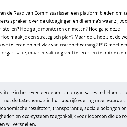
van de Raad van Commissarissen een platform bieden om te
peers
spreken over de uitdagingen en dilemma’s waar zij vo
n stellen? Hoe ga je monitoren en meten? Hoe ga je deze
oe maak je een strategisch plan? Maar ook, hoe ziet de we
we te leren op het vlak van risicobeheersing? ESG moet een
rganisatie, maar er valt nog veel te leren en te ontdekken
stitute
in het leven geroepen om organisaties te helpen bij 
n met de ESG-thema’s in hun bedrijfsvoering meerwaarde c
economische resultaten, transparantie, sociale belangen en
gheden en eco-systeem toegankelijk voor iedereen die de r
 wil versnellen.