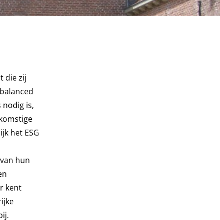
die zij
 balanced
nodig is,
ekomstige
ijk het ESG
 van hun
en
r kent
ijke
ij.