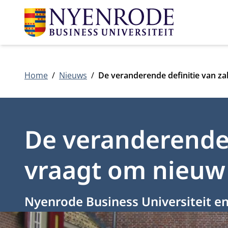
Home
Nieuws
De veranderende definitie van za
De veranderende 
vraagt om nieuw
Nyenrode Business Universiteit e