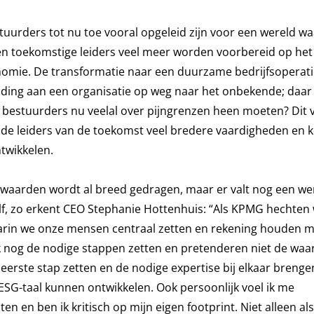
stuurders tot nu toe vooral opgeleid zijn voor een wereld wa
en toekomstige leiders veel meer worden voorbereid op het
omie. De transformatie naar een duurzame bedrijfsoperati
leiding aan een organisatie op weg naar het onbekende; daar
aar bestuurders nu veelal over pijngrenzen heen moeten? Dit
 de leiders van de toekomst veel bredere vaardigheden en 
twikkelen.
-waarden wordt al breed gedragen, maar er valt nog een wer
elf, zo erkent CEO Stephanie Hottenhuis: “Als KPMG hechten 
aarin we onze mensen centraal zetten en rekening houden m
 nog de nodige stappen zetten en pretenderen niet de waar
e eerste stap zetten en de nodige expertise bij elkaar brenge
G-taal kunnen ontwikkelen. Ook persoonlijk voel ik me
en en ben ik kritisch op mijn eigen footprint. Niet alleen als