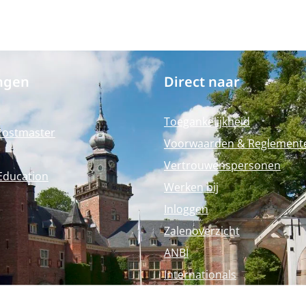
ngen
Direct naar
Toegankelijkheid
Postmaster
Voorwaarden & Reglement
Vertrouwenspersonen
Education
Werken bij
Inloggen
Zalenoverzicht
ANBI
Internationals
Perspagina