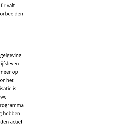
Er valt
voorbeelden
egelgeving
ijfsleven
 meer op
or het
atie is
 we
 programma
og hebben
den actief