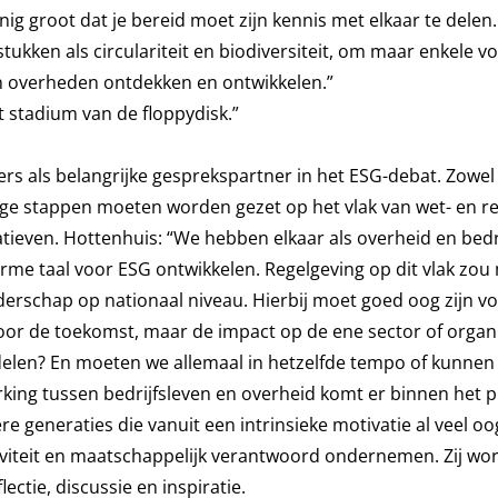
 groot dat je bereid moet zijn kennis met elkaar te delen. 
ukken als circulariteit en biodiversiteit, om maar enkele 
n overheden ontdekken en ontwikkelen.”
 stadium van de floppydisk.”
rs als belangrijke gesprekspartner in het ESG-debat. Zowel
ge stappen moeten worden gezet op het vlak van wet- en r
atieven. Hottenhuis: “We hebben elkaar als overheid en bedr
me taal voor ESG ontwikkelen. Regelgeving op dit vlak zou
rschap op nationaal niveau. Hierbij moet goed oog zijn vo
or de toekomst, maar de impact op de ene sector of organis
rdelen? En moeten we allemaal in hetzelfde tempo of kunnen
king tussen bedrijfsleven en overheid komt er binnen het
re generaties die vanuit een intrinsieke motivatie al veel o
iviteit en maatschappelijk verantwoord ondernemen. Zij wor
ctie, discussie en inspiratie.