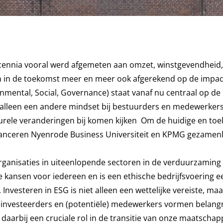
ecennia vooral werd afgemeten aan omzet, winstgevendheid,
 in de toekomst meer en meer ook afgerekend op de impact 
mental, Social, Governance) staat vanaf nu centraal op de
alleen een andere mindset bij bestuurders en medewerkers 
urele veranderingen bij komen kijken Om de huidige en to
n, lanceren Nyenrode Business Universiteit en KPMG gezamenl
ganisaties in uiteenlopende sectoren in de verduurzaming
ke kansen voor iedereen en is een ethische bedrijfsvoering e
nvesteren in ESG is niet alleen een wettelijke vereiste, maa
, investeerders en (potentiële) medewerkers vormen belangr
daarbij een cruciale rol in de transitie van onze maatschapp