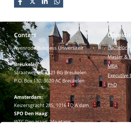
FACEBOOK
X
LINKEDIN
WHATSAPP
Contact
Opleidi
Bachelor
Nyenrode Business Universiteit
Master & 
Breukelen
:
MBA
Straatweg 25, 3621 BG Breukelen
Executive 
P.O. Box 130, 3620 AC Breukelen
PhD
Amsterdam:
Keizersgracht 285, 1016 ED A'dam
SPO Den Haag
:
WTC Den Haag, 24e etage
Pr. Margrietplantsoen 90,