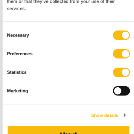
them or that they’ve collected from your use of their
(Pre-) Master of Science in
services.
Management (deeltijd)
Startdatum:
15 januari 2027
Consent
Necessary
Selection
Taal:
Nederlands
Locatie:
Preferences
Breukelen
Bouw aan je volgende stap in management met de
Deeltijd Master of Science in Management. Je
Statistics
studeert naast je baan en versterkt je
bedrijfskundige kennis, persoonlijk leiderschap en
strategisch inzicht. Zo ontwikkel je jezelf tot een
Marketing
leider of ondernemer die richting geeft,
verantwoordelijkheid neemt en oog houdt voor
mens, organisatie en maatschappij.
Show details