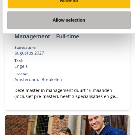
Allow all
Allow selection
(Pre-) Master of Science in
Management | Full-time
Startdatum:
augustus 2027
Taal:
Engels
Locatie:
Amsterdam
Breukelen
Deze master in management duurt 16 maanden
(inclusief pre-master), heeft 3 specialisaties en geeft
jou de beste kansen op de wereldwijde
arbeidsmarkt.