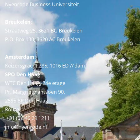
Nyenrode Business Universiteit
Breukelen
:
Straatweg 25, 3621 BG Breukelen
P.O. Box 130, 3620 AC Breukelen
Amsterdam:
Keizersgracht 285, 1016 ED A'dam
SPO Den Haag
:
WTC Den Haag, 24e etage
Pr. Margrietplantsoen 90,
2595 BR Den Haag
Route
+31 (0)346 29 1211
info@nyenrode.nl