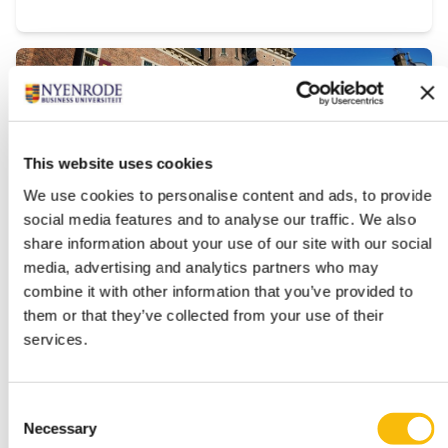
studeert naast je baan en versterkt je
bedrijfskundige kennis, persoonlijk leiderschap en
strategisch inzicht. Zo ontwikkel je jezelf tot een
leider of ondernemer die richting geeft,
verantwoordelijkheid neemt en oog houdt voor
mens, organisatie en maatschappij.
This website uses cookies
We use cookies to personalise content and ads, to provide
social media features and to analyse our traffic. We also
share information about your use of our site with our social
media, advertising and analytics partners who may
(Pre-) Master of Science in
combine it with other information that you’ve provided to
Management | Full-time
them or that they’ve collected from your use of their
services.
Startdatum:
augustus 2027
Taal:
Consent
Engels
Necessary
Selection
Locatie: