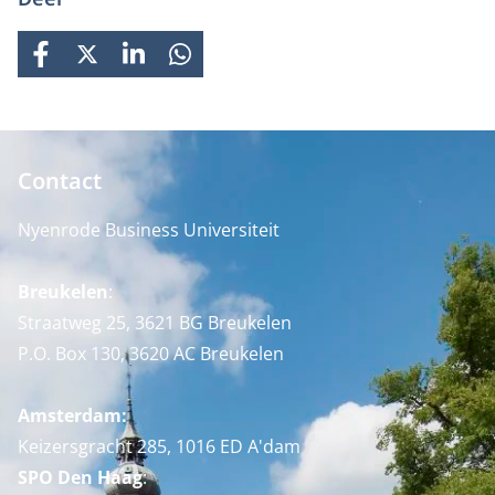
FACEBOOK
X
LINKEDIN
WHATSAPP
Contact
Nyenrode Business Universiteit
Breukelen
:
Straatweg 25, 3621 BG Breukelen
P.O. Box 130, 3620 AC Breukelen
Amsterdam:
Keizersgracht 285, 1016 ED A'dam
SPO Den Haag
: