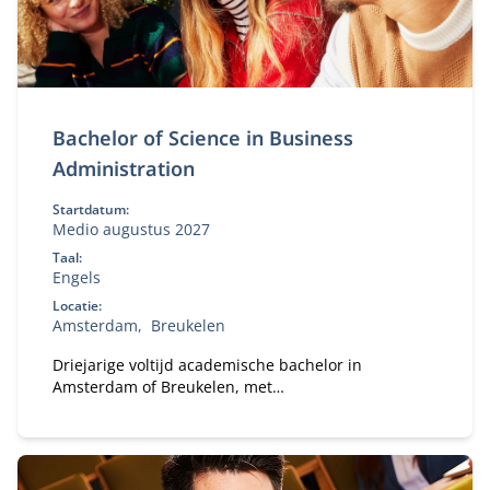
Bachelor of Science in Business
Administration
Startdatum:
Medio augustus 2027
Taal:
Engels
Locatie:
Amsterdam
Breukelen
Driejarige voltijd academische bachelor in
Amsterdam of Breukelen, met
leiderschapsontwikkeling, internationale
uitwisseling en bedrijfsprojecten.