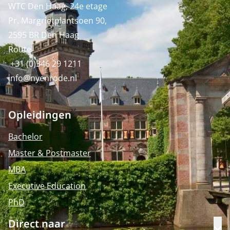
WTC Den Haag, 24e etage
Pr. Margrietplantsoen 90,
2595 BR Den Haag
Route
+31 (0)346 29 1211
info@nyenrode.nl
Opleidingen
Bachelor
Master & Postmaster
MBA
Executive Education
PhD
Direct naar