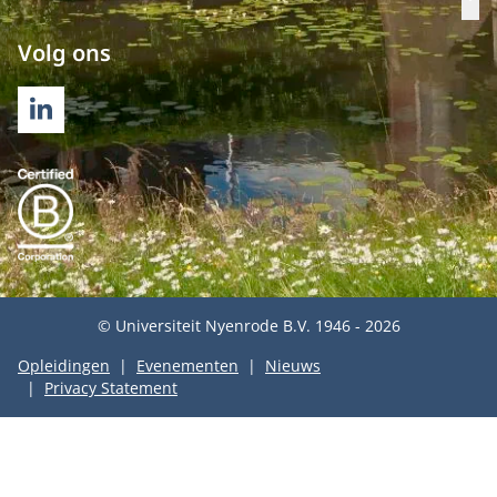
Op
Volg ons
LINKEDIN
© Universiteit Nyenrode B.V. 1946 - 2026
Opleidingen
Evenementen
Nieuws
Privacy Statement