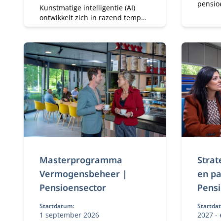
pensio
Kunstmatige intelligentie (AI)
werkne
ontwikkelt zich in razend tempo.
andere
De module AI voor
verand
pensioenfondsbestuurders biedt
te kun
een uitgelezen kans om inzicht
Wtp-pr
te krijgen in de invloed van AI op
benodi
jouw pensioenfonds.
Masterprogramma
Strat
Vermogensbeheer |
en pa
Pensioensector
Pens
Startdatum:
Startda
1 september 2026
2027 -