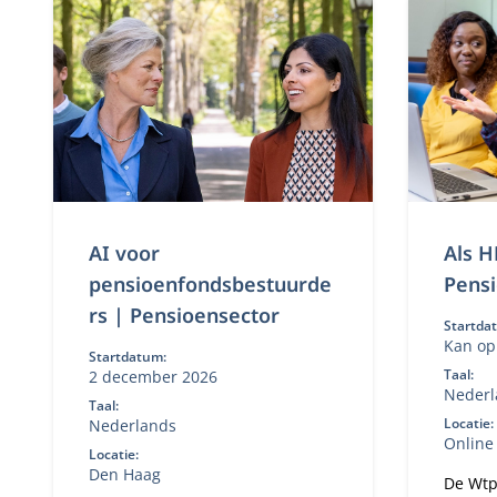
AI voor
Als H
pensioenfondsbestuurde
Pens
rs | Pensioensector
Startda
Kan op
Startdatum:
worde
Taal:
2 december 2026
Nederl
Taal:
Locatie:
Nederlands
Online
Locatie:
Den Haag
De Wtp