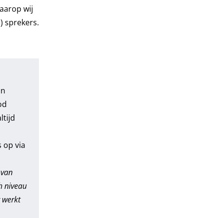
aarop wij
) sprekers.
an
od
ltijd
 op via
 van
h niveau
 werkt