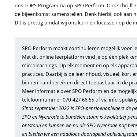
ons TOPS Programma op SPO Perform. Ook schrijft zi
de bijeenkomst samenstellen. Denk hierbij ook aan 
Dit is prettig omdat wij ons kunnen focussen op de i
SPO Perform maakt continu leren mogelijk voor ie
Met dit online leerplatform vind je op één plek ke
microlearnings. Op elk moment en op elk apparaa
practices. Daarbij is de leerinhoud, visueel, kort 
binnen handbereik en direct toepasbaar in de prak
Meer informatie over SPO Perform en de mogelijk
telefoonnummer 070-427 66 55 of via
info-spo@ny
Sinds september 2022 is SPO-pensioenopleiders de pe
SPO en Nyenrode te bundelen staan is kwalitatief pen
ontstaan en kunnen we nu als SPO Nyenrode nog beter 
en bieden we een naadloos doorlopend opleidingsaa