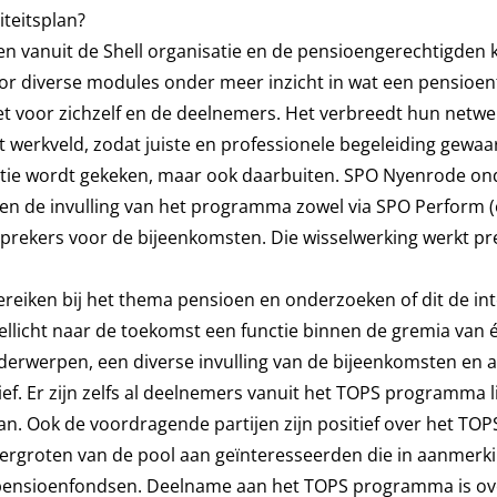
teitsplan?
 vanuit de Shell organisatie en de pensioengerechtigden 
or diverse modules onder meer inzicht in wat een pensioe
t voor zichzelf en de deelnemers. Het verbreedt hun netwerk
werkveld, zodat juiste en professionele begeleiding gewaar
nisatie wordt gekeken, maar ook daarbuiten. SPO Nyenrode o
a en de invulling van het programma zowel via
SPO Perform
(
 sprekers voor de bijeenkomsten. Die wisselwerking werkt pre
reiken bij het thema pensioen en onderzoeken of dit de in
licht naar de toekomst een functie binnen de gremia van 
erwerpen, een diverse invulling van de bijeenkomsten en a
ef. Er zijn zelfs al deelnemers vanuit het TOPS programma l
. Ook de voordragende partijen zijn positief over het TOP
ergroten van de pool aan geïnteresseerden die in aanmerk
 pensioenfondsen. Deelname aan het TOPS programma is ov