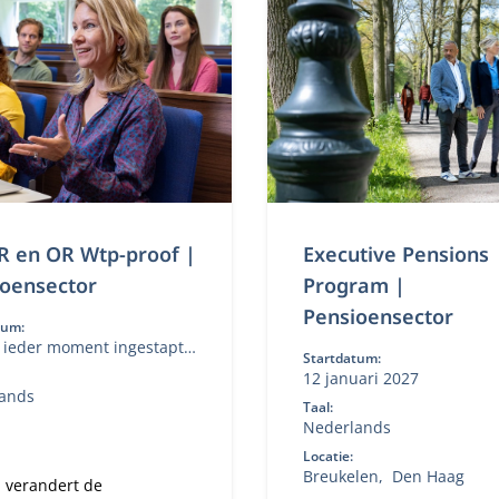
R en OR Wtp-proof |
Executive Pensions
ioensector
Program |
Pensioensector
tum:
 ieder moment ingestapt
Startdatum:
n
12 januari 2027
ands
Taal:
Nederlands
Locatie:
Breukelen
Den Haag
 verandert de