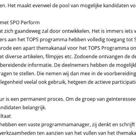
sen. Het maakt evenwel de pool van mogelijke kandidaten v
g met SPO Perform
ich gaandeweg zal door ontwikkelen. Het is immers iets w
emers aan het TOPS programma hebben volledig toegang tot
rode een apart themakanaal voor het TOPS Programma ont
 diverse artikelen, filmpjes etc. Zodoende ontvangen de 
rbereidende informatie. De deelnemers hebben de mogelij
agen te stellen. Die nemen wij dan mee in de voorbereiding
enheid veelal ook gebruik, hetgeen de actieve participati
uur is een permanent proces. Om de groep van geïnteressee
andidaten belangrijk.
ltaat
 hebben een vaste programmamanager, zij denkt en schrijft a
werkzaamheden ten aanzien van het vullen van het themaka