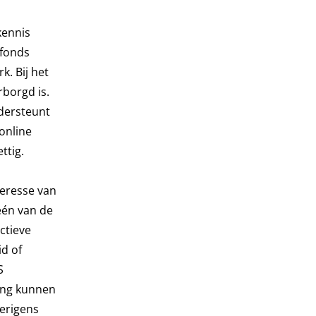
kennis
nfonds
. Bij het
borgd is.
ndersteunt
online
ttig.
teresse van
één van de
ctieve
id of
S
ing kunnen
erigens