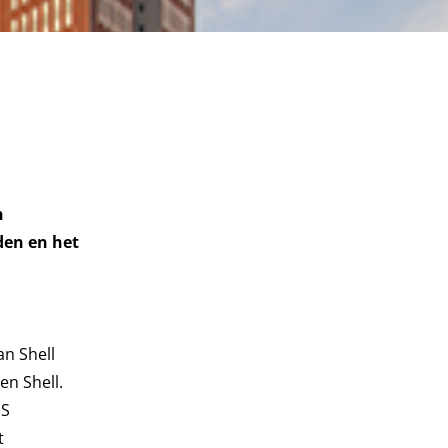
n
den en het
n Shell
en Shell.
PS
t