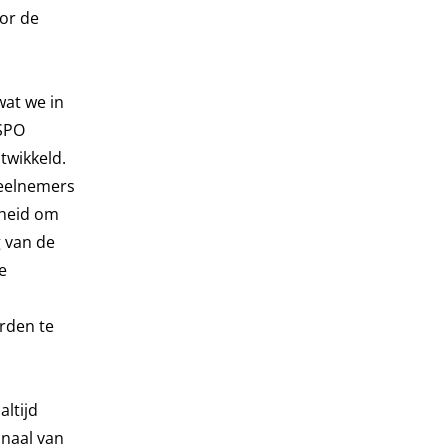
oor de
at we in
 SPO
wikkeld.
deelnemers
kheid om
 van de
e
rden te
ltijd
naal van