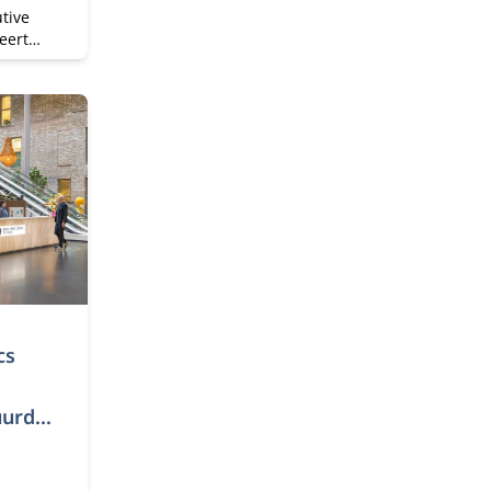
tive
eert
t
ping en
 Je
e
ds.
cs
uurde