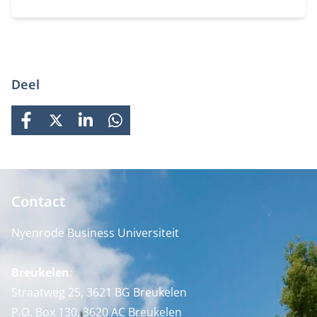
Deel
FACEBOOK
X
LINKEDIN
WHATSAPP
Contact
Nyenrode Business Universiteit
Breukelen
:
Straatweg 25, 3621 BG Breukelen
P.O. Box 130, 3620 AC Breukelen