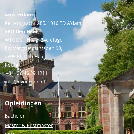
Amsterdam:
Keizersgracht 285, 1016 ED A'dam
SPO Den Haag
:
WTC Den Haag, 24e etage
Pr. Margrietplantsoen 90,
2595 BR Den Haag
Route
+31 (0)346 29 1211
info@nyenrode.nl
Opleidingen
Bachelor
Master & Postmaster