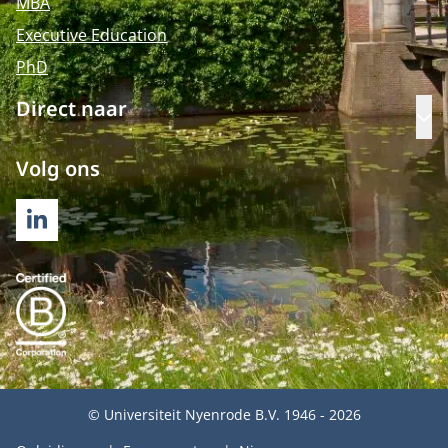
MBA
Executive Education
PhD
Direct naar
Op
Volg ons
LINKEDIN
© Universiteit Nyenrode B.V. 1946 - 2026