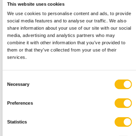
Driejarige voltijd academische bachelor in
This website uses cookies
Amsterdam of Breukelen, met
We use cookies to personalise content and ads, to provide
leiderschapsontwikkeling, internationale
uitwisseling en bedrijfsprojecten.
social media features and to analyse our traffic. We also
share information about your use of our site with our social
media, advertising and analytics partners who may
combine it with other information that you’ve provided to
them or that they’ve collected from your use of their
services.
Consent
Necessary
Selection
(Pre-) Master of Science in
Preferences
Management (deeltijd)
Startdatum:
Statistics
15 januari 2027
Taal: