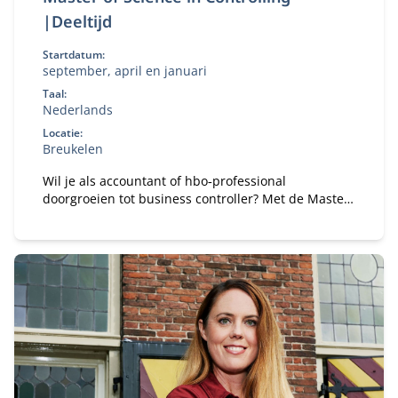
|Deeltijd
Startdatum:
september, april en januari
Taal:
Nederlands
Locatie:
Breukelen
Wil je als accountant of hbo‑professional
doorgroeien tot business controller? Met de Master
of Science in Controlling (deeltijd) ontwikkel je de
kennis en vaardigheden om organisaties te
adviseren bij financiële en strategische
vraagstukken.