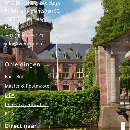
WTC Den Haag, 24e etage
Pr. Margrietplantsoen 90,
2595 BR Den Haag
Route
+31 (0)346 29 1211
info@nyenrode.nl
Opleidingen
Bachelor
Master & Postmaster
MBA
Executive Education
PhD
Direct naar