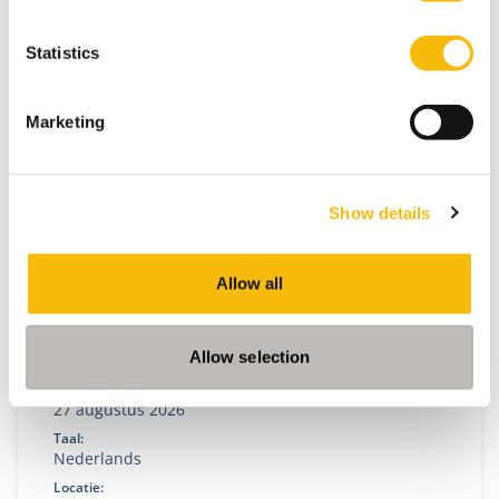
jou de beste kansen op de wereldwijde
arbeidsmarkt.
Statistics
Marketing
Show details
Allow all
(Pre-)Master of Science in Accountancy
(deeltijd)
Allow selection
Startdatum:
27 augustus 2026
Taal:
Nederlands
Locatie: