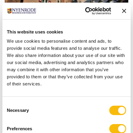
This website uses cookies
We use cookies to personalise content and ads, to
provide social media features and to analyse our traffic.
We also share information about your use of our site with
(Pre-) Master of Science in
our social media, advertising and analytics partners who
Management | Full-time
may combine it with other information that you’ve
provided to them or that they’ve collected from your use
Startdatum:
of their services.
augustus 2027
Taal:
Engels
Consent
Locatie:
Necessary
Amsterdam
Breukelen
Selection
Deze master in management duurt 16 maanden
(inclusief pre-master), heeft 3 specialisaties en geeft
Preferences