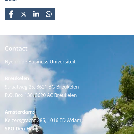
FACEBOOK
X
LINKEDIN
WHATSAPP
Contact
Nyenrode Business Universiteit
Breukelen
:
Straatweg 25, 3621 BG Breukelen
P.O. Box 130, 3620 AC Breukelen
Amsterdam:
Keizersgracht 285, 1016 ED A'dam
SPO Den Haag
: