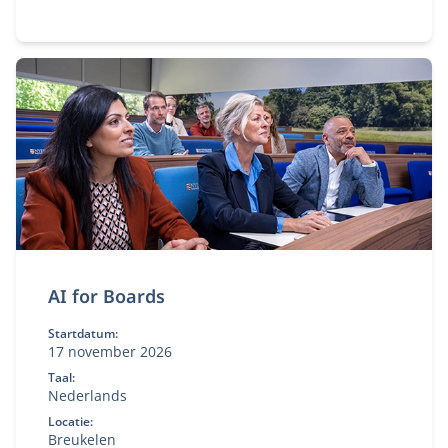
honderden alumni van de Commissarissencyclus
zich al aangesloten. Word jij het volgende lid van
onze community?
AI for Boards
Startdatum:
17 november 2026
Taal:
Nederlands
Locatie:
Breukelen