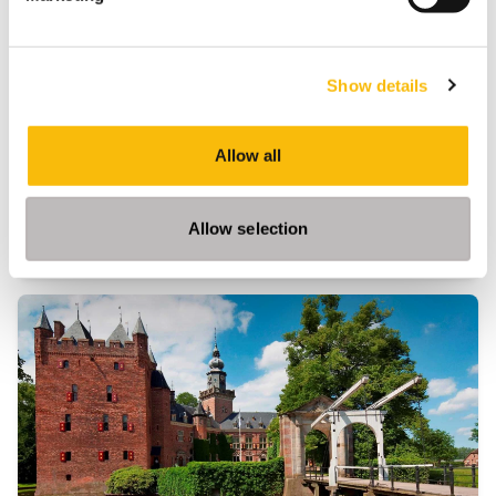
Startdatum:
25 november 2026
Taal:
Nederlands
Show details
Locatie:
Breukelen
Allow all
De boardroom vraagt om meer dan ervaring. In een
omgeving met toenemende druk, complexiteit en
publieke aandacht wil je een governance-kompas
Allow selection
dat staat — én de boardroom-vaardigheid om
effectief te blijven onder spanning. In het New
Board Program ontwikkel je jouw besluitvorming,
stakeholderdialoog en constructieve tegenspraak,
en vertaal je iedere module direct naar jouw
praktijk.