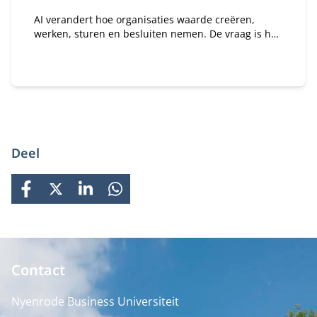
AI verandert hoe organisaties waarde creëren,
werken, sturen en besluiten nemen. De vraag is hoe
je daar als bestuurder strategisch op stuurt. In dit
programma ontdek je wat AI concreet betekent voor
jouw organisatie en rol als bestuurder of
toezichthouder.
Deel
FACEBOOK
X
LINKEDIN
WHATSAPP
Contact
Nyenrode Business Universiteit