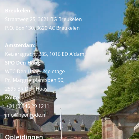
Breukelen
:
Straatweg 25, 3621 BG Breukelen
P.O. Box 130, 3620 AC Breukelen
Amsterdam:
Keizersgracht 285, 1016 ED A'dam
SPO Den Haag
:
WTC Den Haag, 24e etage
Pr. Margrietplantsoen 90,
2595 BR Den Haag
Route
+31 (0)346 29 1211
info@nyenrode.nl
Opleidingen