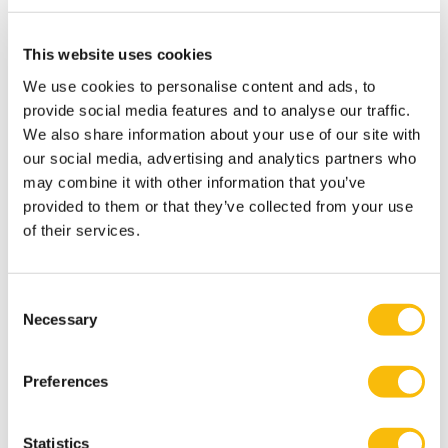
This website uses cookies
We use cookies to personalise content and ads, to
(Pre-) Master of Science in
provide social media features and to analyse our traffic.
Management | Full-time
We also share information about your use of our site with
our social media, advertising and analytics partners who
Startdatum:
augustus 2027
may combine it with other information that you’ve
provided to them or that they’ve collected from your use
Taal:
Engels
of their services.
Locatie:
Amsterdam
Breukelen
Consent
Deze master in management duurt 16 maanden
Necessary
Selection
(inclusief pre-master), heeft 3 specialisaties en geeft
jou de beste kansen op de wereldwijde
arbeidsmarkt.
Preferences
Statistics