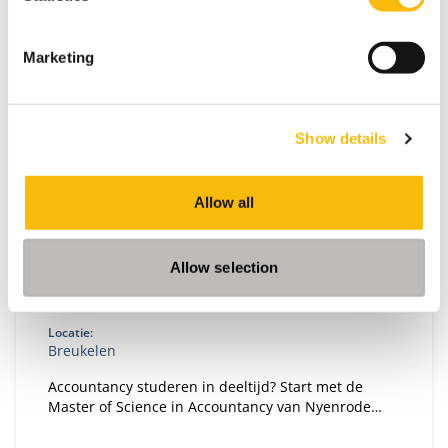
Marketing
Show details
(Pre-)Master of Science in Accountancy
Allow all
(deeltijd)
Startdatum:
27 augustus 2026
Allow selection
Taal:
Nederlands
Locatie:
Breukelen
Accountancy studeren in deeltijd? Start met de
Master of Science in Accountancy van Nyenrode
met elke vooropleiding. Bepaal je eigen
studietempo en kies voor flexibele studieroutes.