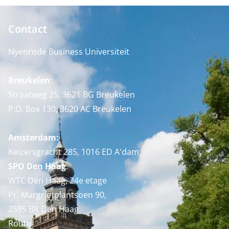
Contact
Nyenrode Business Universiteit
Breukelen
:
Straatweg 25, 3621 BG Breukelen
P.O. Box 130, 3620 AC Breukelen
Amsterdam:
Keizersgracht 285, 1016 ED A'dam
SPO Den Haag
:
WTC Den Haag, 24e etage
Pr. Margrietplantsoen 90,
2595 BR Den Haag
Route