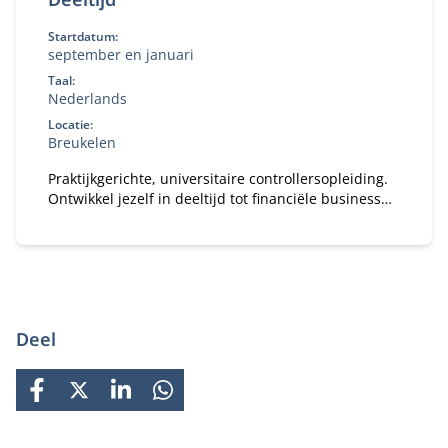
Startdatum:
september en januari
Taal:
Nederlands
Locatie:
Breukelen
Praktijkgerichte, universitaire controllersopleiding.
Ontwikkel jezelf in deeltijd tot financiële business
partner.
Deel
FACEBOOK
X
LINKEDIN
WHATSAPP