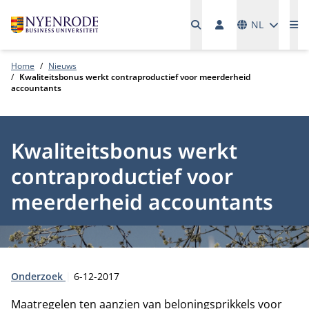
Talen
NL
Me
Home
Nieuws
Kwaliteitsbonus werkt contraproductief voor meerderheid
accountants
Kwaliteitsbonus werkt
contraproductief voor
meerderheid accountants
Type:
Publicatiedatum:
Onderzoek
6-12-2017
Maatregelen ten aanzien van beloningsprikkels voor