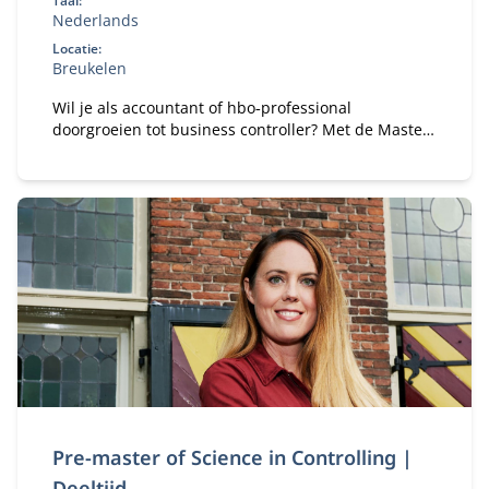
Taal:
Nederlands
Locatie:
Breukelen
Wil je als accountant of hbo‑professional
doorgroeien tot business controller? Met de Master
of Science in Controlling (deeltijd) ontwikkel je de
kennis en vaardigheden om organisaties te
adviseren bij financiële en strategische
vraagstukken.
Pre-master of Science in Controlling |
Deeltijd