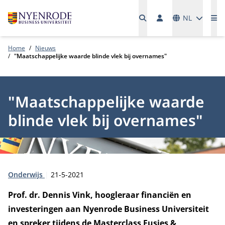
Talen
NL
Me
Home
Nieuws
"Maatschappelijke waarde blinde vlek bij overnames"
"Maatschappelijke waarde
blinde vlek bij overnames"
Type:
Publicatiedatum:
Onderwijs
21-5-2021
Prof. dr. Dennis Vink, hoogleraar financiën en
investeringen aan Nyenrode Business Universiteit
en spreker tijdens de Masterclass Fusies &