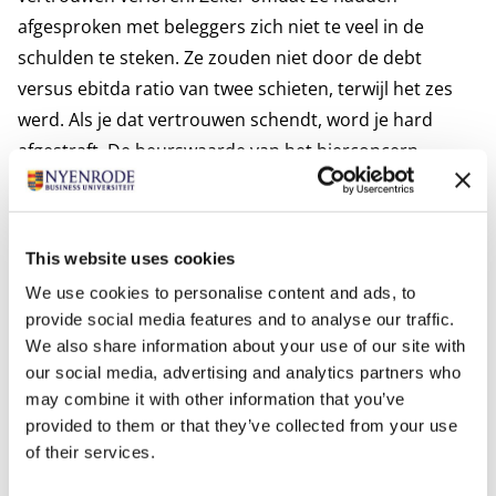
afgesproken met beleggers zich niet te veel in de
schulden te steken. Ze zouden niet door de debt
versus ebitda ratio van twee schieten, terwijl het zes
werd. Als je dat vertrouwen schendt, word je hard
afgestraft. De beurswaarde van het bierconcern
daalde van ongeveer 250 miljard euro naar zo’n 90
miljard euro. Sowieso schatten bestuurders synergie-
effecten structureel te hoog in. Vervolgens hebben ze
This website uses cookies
het met beleggers erover dat de effecten op de lange
We use cookies to personalise content and ads, to
termijn wel optreden. Terwijl die beleggers rendement
provide social media features and to analyse our traffic.
willen zien en dus op korte termijn synergie-effecten
We also share information about your use of our site with
verwachten.’
our social media, advertising and analytics partners who
Zo vertillen bestuurders zich met regelmaat aan fusies
may combine it with other information that you’ve
provided to them or that they’ve collected from your use
en overnames. Het wordt dan ook hoog tijd om de
of their services.
maatschappelijke gevolgen van M&A ook mee te
nemen in besluitvorming. Neem de SDG-doelen mee,