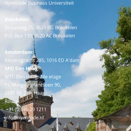
Nyenrode Business Universiteit
Breukelen
:
Straatweg 25, 3621 BG Breukelen
P.O. Box 130, 3620 AC Breukelen
Amsterdam:
Keizersgracht 285, 1016 ED A'dam
SPO Den Haag
:
WTC Den Haag, 24e etage
Pr. Margrietplantsoen 90,
2595 BR Den Haag
Route
+31 (0)346 29 1211
info@nyenrode.nl