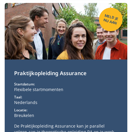
M
ELD
JE
U
A
A
N
N
Praktijkopleiding Assurance
Startdatum:
Flexibele startmomenten
Taal:
Nederlands
Locatie:
Breukelen
De Praktijkopleiding Assurance kan je parallel
volgen aan je theoretische opleiding RA en je werk.