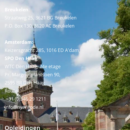
Breukelen
:
Straatweg 25, 3621 BG Breukelen
P.O. Box 130, 3620 AC Breukelen
Amsterdam:
Keizersgracht 285, 1016 ED A'dam
SPO Den Haag
:
WTC Den Haag, 24e etage
Pr. Margrietplantsoen 90,
2595 BR Den Haag
Route
+31 (0)346 29 1211
info@nyenrode.nl
Opleidingen