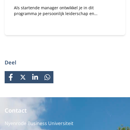
Als startende manager ontwikkel je in dit
programma je persoonlijk leiderschap en
zelfinzicht, versterk je je strategische blik en leer je
hoe je effectief richting geeft aan mensen,
verandering en organisatiedoelen.
Deel
FACEBOOK
X
LINKEDIN
WHATSAPP
Contact
Nyenrode Business Universiteit