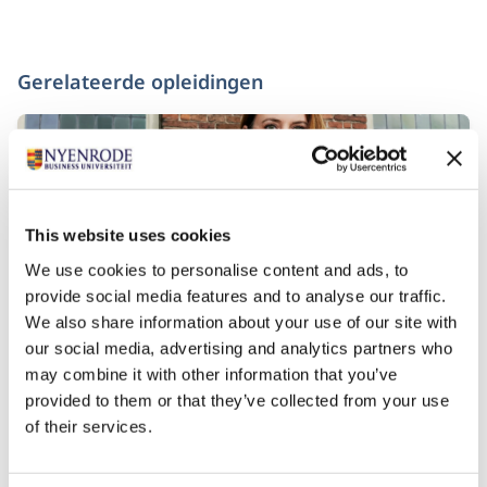
Gerelateerde opleidingen
This website uses cookies
We use cookies to personalise content and ads, to
provide social media features and to analyse our traffic.
We also share information about your use of our site with
our social media, advertising and analytics partners who
Collegereeks Excellent Leiderschap
may combine it with other information that you’ve
provided to them or that they’ve collected from your use
Startdatum:
of their services.
7 september 2026, 3 november 2026, 26 januari
2027, 10 mei 2027
Taal:
Nederlands