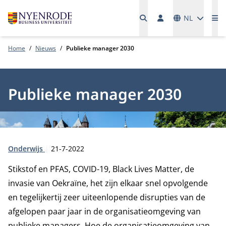
Talen
NL
Me
Home
Nieuws
Publieke manager 2030
Publieke manager 2030
Type:
Publicatiedatum:
Onderwijs
21-7-2022
Stikstof en PFAS, COVID-19, Black Lives Matter, de
invasie van Oekraïne, het zijn elkaar snel opvolgende
en tegelijkertij zeer uiteenlopende disrupties van de
afgelopen paar jaar in de organisatieomgeving van
publieke managers. Hoe de organisatieomgeving van