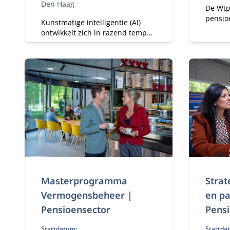
Den Haag
De Wtp
pensio
Kunstmatige intelligentie (AI)
werkne
ontwikkelt zich in razend tempo.
andere
De module AI voor
verand
pensioenfondsbestuurders biedt
te kun
een uitgelezen kans om inzicht
Wtp-pr
te krijgen in de invloed van AI op
benodi
jouw pensioenfonds.
Masterprogramma
Strat
Vermogensbeheer |
en pa
Pensioensector
Pens
Startdatum:
Startda