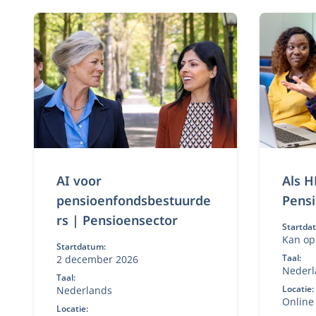
AI voor
Als H
pensioenfondsbestuurde
Pens
rs | Pensioensector
Startda
Kan op
Startdatum:
worde
Taal:
2 december 2026
Nederl
Taal:
Locatie:
Nederlands
Online
Locatie: