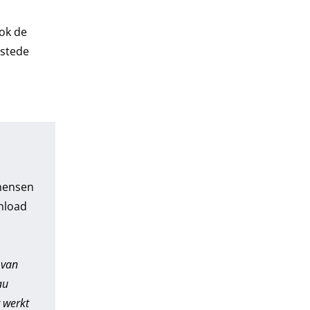
ook de
estede
 mensen
nload
 van
au
 werkt