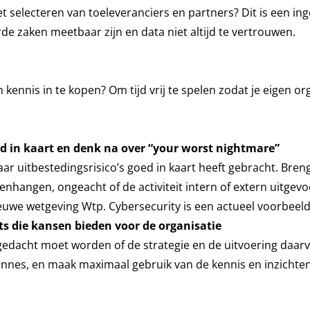
t selecteren van toeleveranciers en partners? Dit is een in
e zaken meetbaar zijn en data niet altijd te vertrouwen.
ennis in te kopen? Om tijd vrij te spelen zodat je eigen or
oed in kaart en denk na over “your worst nightmare”
r uitbestedingsrisico’s goed in kaart heeft gebracht. Breng
menhangen, ongeacht of de activiteit intern of extern uitgev
ieuwe wetgeving Wtp. Cybersecurity is een actueel voorbeeld
ts die kansen bieden voor de organisatie
edacht moet worden of de strategie en de uitvoering daar
nnes, en maak maximaal gebruik van de kennis en inzichten