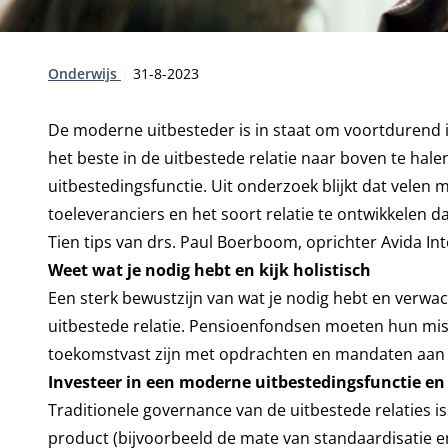
Type:
Publicatiedatum:
Onderwijs
31-8-2023
De moderne uitbesteder is in staat om voortdurend 
het beste in de uitbestede relatie naar boven te halen
uitbestedingsfunctie. Uit onderzoek blijkt dat velen
toeleveranciers en het soort relatie te ontwikkelen da
Tien tips van drs. Paul Boerboom, oprichter Avida Int
Weet wat je nodig hebt en kijk holistisch
Een sterk bewustzijn van wat je nodig hebt en verwa
uitbestede relatie. Pensioenfondsen moeten hun mis
toekomstvast zijn met opdrachten en mandaten aan d
Investeer in een moderne uitbestedingsfunctie e
Traditionele governance van de uitbestede relaties i
product (bijvoorbeeld
de mate van standaardisatie e