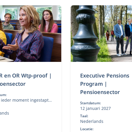
R en OR Wtp-proof |
Executive Pensions
ioensector
Program |
Pensioensector
tum:
 ieder moment ingestapt
Startdatum:
n
12 januari 2027
ands
Taal:
Nederlands
Locatie: