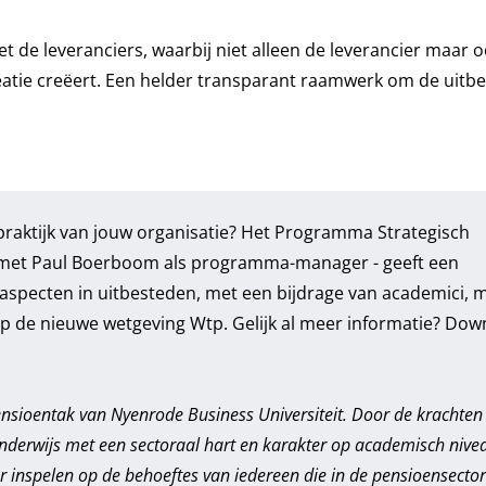
 de leveranciers, waarbij niet alleen de leverancier maar 
eatie creëert. Een helder transparant raamwerk om de uitb
raktijk van jouw organisatie? Het
Programma Strategisch
met Paul Boerboom als programma-manager - geeft een
le aspecten in uitbesteden, met een bijdrage van academici,
op de nieuwe wetgeving Wtp. Gelijk al meer informatie?
Dow
nsioentak van Nyenrode Business Universiteit. Door de krachten
nderwijs met een sectoraal hart en karakter op academisch nive
inspelen op de behoeftes van iedereen die in de pensioensector