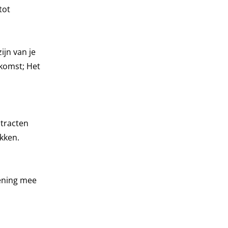
tot
ijn van je
komst; Het
ntracten
akken.
kening mee