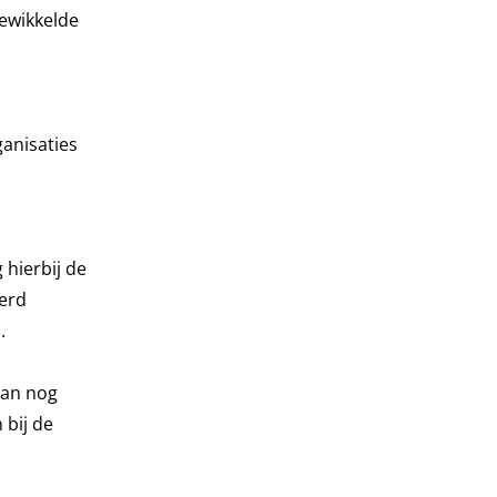
gewikkelde
ganisaties
 hierbij de
oerd
.
van nog
 bij de