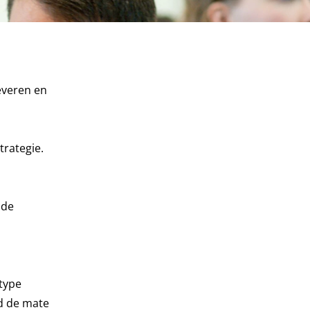
everen en
trategie.
nde
 type
ld de mate