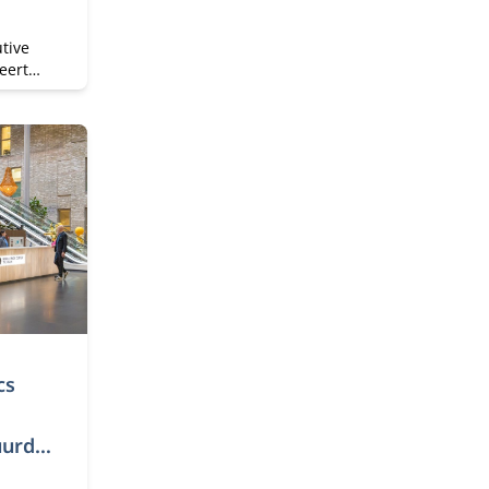
tive
eert
t
ping en
 Je
e
ds.
cs
uurde