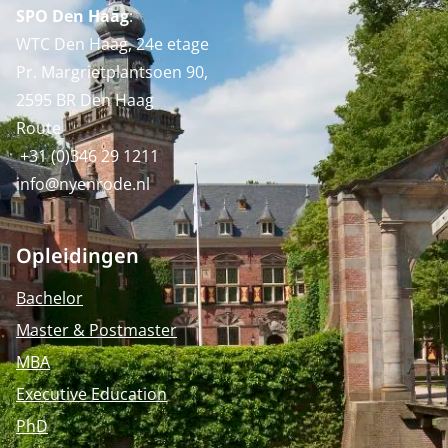
SPO Den Haag
:
WTC Den Haag, 24e etage
Pr. Margrietplantsoen 90,
2595 BR Den Haag
Route
+31 (0)346 29 1211
info@nyenrode.nl
Opleidingen
Bachelor
Master & Postmaster
MBA
Executive Education
PhD