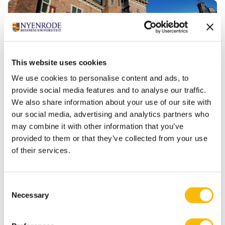
leider of ondernemer die richting geeft,
verantwoordelijkheid neemt en oog houdt voor
mens, organisatie en maatschappij.
This website uses cookies
We use cookies to personalise content and ads, to
provide social media features and to analyse our traffic.
We also share information about your use of our site with
our social media, advertising and analytics partners who
(Pre-) Master of Science in
may combine it with other information that you’ve
Management | Full-time
provided to them or that they’ve collected from your use
of their services.
Startdatum:
augustus 2026
Taal:
Engels
Consent
Necessary
Locatie:
Selection
Amsterdam
Breukelen
Deze master in management duurt 16 maanden