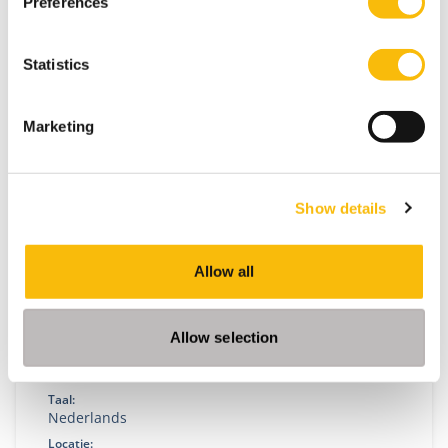
Preferences
(inclusief pre-master), heeft 3 specialisaties en geeft
jou de beste kansen op de wereldwijde
arbeidsmarkt.
Statistics
Marketing
Show details
Allow all
Advanced Management Program
Allow selection
Startdatum:
22 maart 2027
Taal:
Nederlands
Locatie: