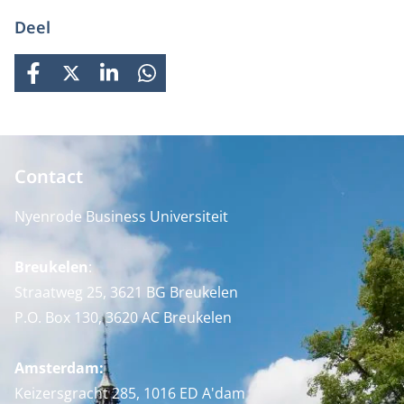
Deel
FACEBOOK
X
LINKEDIN
WHATSAPP
Contact
Nyenrode Business Universiteit
Breukelen
:
Straatweg 25, 3621 BG Breukelen
P.O. Box 130, 3620 AC Breukelen
Amsterdam:
Keizersgracht 285, 1016 ED A'dam