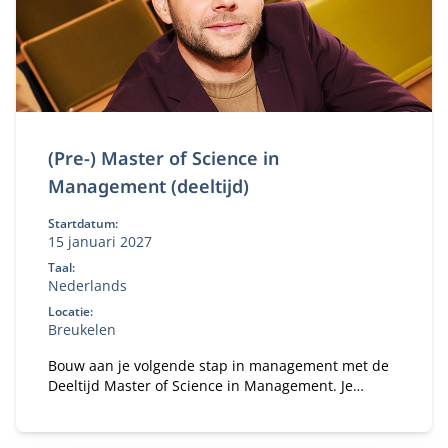
(Pre-) Master of Science in
Management (deeltijd)
Startdatum:
15 januari 2027
Taal:
Nederlands
Locatie:
Breukelen
Bouw aan je volgende stap in management met de
Deeltijd Master of Science in Management. Je
studeert naast je baan en versterkt je
bedrijfskundige kennis, persoonlijk leiderschap en
strategisch inzicht. Zo ontwikkel je jezelf tot een