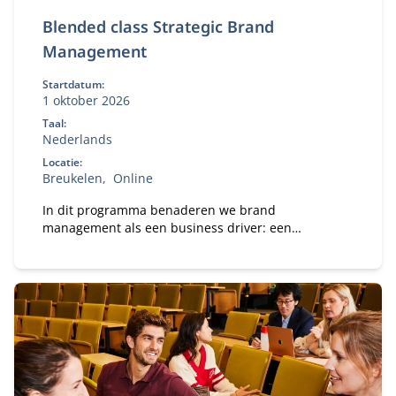
Blended class Strategic Brand
Management
Startdatum:
1 oktober 2026
Taal:
Nederlands
Locatie:
Breukelen
Online
In dit programma benaderen we brand
management als een business driver: een
instrument voor waardecreatie, besluitvorming en
toekomstbestendigheid. Dat vraagt om strategische
volwassenheid, durf om keuzes te maken,
prioriteiten te stellen, te versnellen en intern te
verankeren.