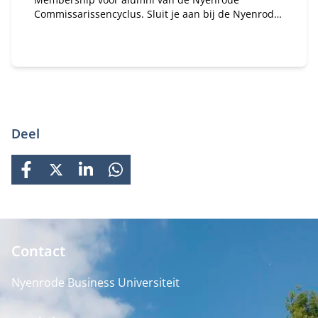
Commissarissencyclus. Sluit je aan bij de Nyenrode
Commissarissen Community. Sinds 2018 hebben
honderden alumni van de Commissarissencyclus
zich al aangesloten. Word jij het volgende lid van
onze community?
Deel
FACEBOOK
X
LINKEDIN
WHATSAPP
Contact
Nyenrode Business Universiteit