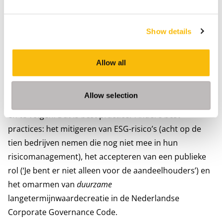
leiders in de zaal aan. Niet compliance mag het
vertrekpunt zijn, maar het integreren van
duurzaamheid in de strategie, benadrukt ook Frikkee.
Show details
‘Zo begon de coo van een beursgenoteerd bedrijf met
het formuleren van drie strategische doelen: CO
-
2
Allow all
reductie, gezondheid & welzijn en diversiteit. Dat
maakte intern veel enthousiasme los. Vervolgens werd
Allow selection
de CSRD ingezet om de gewenste beweging te creëren
en te volgen. Dát is best practice.’ Andere best
practices: het mitigeren van ESG-risico’s (acht op de
tien bedrijven nemen die nog niet mee in hun
risicomanagement), het accepteren van een publieke
rol (‘Je bent er niet alleen voor de aandeelhouders’) en
het omarmen van
duurzame
langetermijnwaardecreatie in de Nederlandse
Corporate Governance Code.