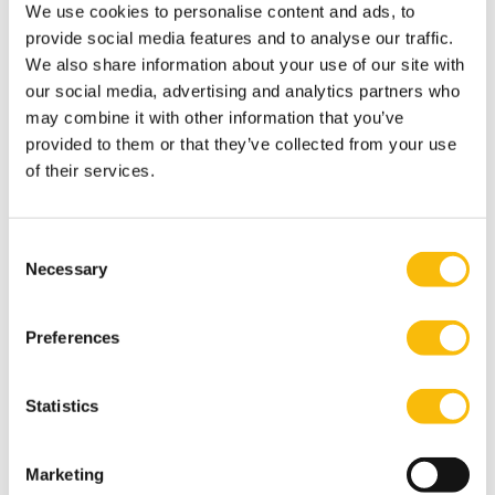
houdt Van Gorp de zaal voor. Ze schetst drie cruciale
We use cookies to personalise content and ads, to
succesfactoren voor samenwerking in ecosystemen.
provide social media features and to analyse our traffic.
We also share information about your use of our site with
De eerste: bepaal en benoem vooraf expliciet de
our social media, advertising and analytics partners who
toegevoegde waarde voor alle partners. ‘Anders
may combine it with other information that you’ve
springen de kikkers al snel uit de kruiwagen.’ De
provided to them or that they’ve collected from your use
tweede succesfactor: zorg voor gedeelde normen en
of their services.
waarden. ‘Voorkom en benoem waar het kan gaan
schuren. Wat als de ene partner om winst te behalen
Consent
in een attractieve markt van fossiele brandstof wil
Necessary
Selection
investeren en de andere niet?’ En de derde
succesfactor en basisvoorwaarde: onderling
Preferences
vertrouwen. ‘Zonder dat gaat het nooit werken.’
Accepteer publieke rol
Statistics
‘Júllie zijn de
change agents
, jullie kunnen de
verandering versnellen’, spreekt Marco Frikkee,
partner Sustainability Reporting KPMG Nederland, de
Marketing