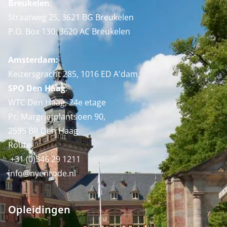
Breukelen
:
Straatweg 25, 3621 BG Breukelen
P.O. Box 130, 3620 AC Breukelen
Amsterdam:
Keizersgracht 285, 1016 ED A'dam
SPO Den Haag
:
WTC Den Haag, 24e etage
Pr. Margrietplantsoen 90,
2595 BR Den Haag
Route
+31 (0)346 29 1211
info@nyenrode.nl
Opleidingen