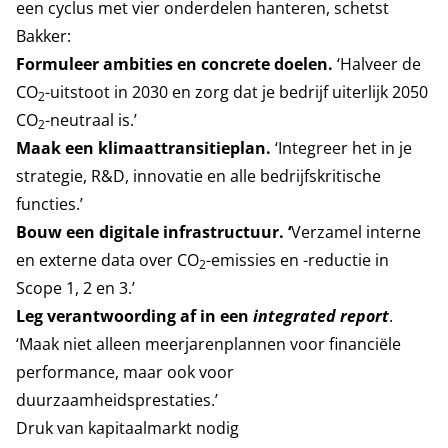
een cyclus met vier onderdelen hanteren, schetst
Bakker:
Formuleer ambities en concrete doelen.
‘Halveer de
CO
-uitstoot in 2030 en zorg dat je bedrijf uiterlijk 2050
2
CO
-neutraal is.’
2
Maak een klimaattransitieplan.
‘Integreer het in je
strategie, R&D, innovatie en alle bedrijfskritische
functies.’
Bouw een digitale infrastructuur. ‘
Verzamel interne
en externe data over CO
-emissies en -reductie in
2
Scope 1, 2 en 3.’
Leg verantwoording af in een
integrated report
.
‘Maak niet alleen meerjarenplannen voor financiële
performance, maar ook voor
duurzaamheidsprestaties.’
Druk van kapitaalmarkt nodig