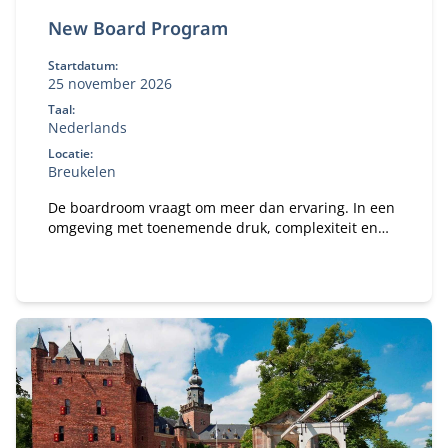
New Board Program
Startdatum:
25 november 2026
Taal:
Nederlands
Locatie:
Breukelen
De boardroom vraagt om meer dan ervaring. In een
omgeving met toenemende druk, complexiteit en
publieke aandacht wil je een governance-kompas
dat staat — én de boardroom-vaardigheid om
effectief te blijven onder spanning. In het New
Board Program ontwikkel je jouw besluitvorming,
stakeholderdialoog en constructieve tegenspraak,
en vertaal je iedere module direct naar jouw
praktijk.