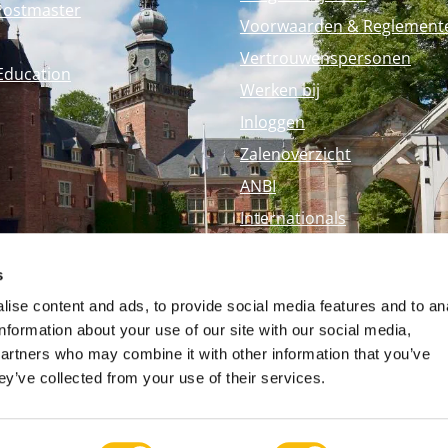
Postmaster
Voorwaarden & Reglement
Vertrouwenspersonen
Education
Werken bij
Inloggen
Zalenoverzicht
ANBI
Internationals
Perspagina
s
Nyenrode Webshop
ise content and ads, to provide social media features and to an
information about your use of our site with our social media,
partners who may combine it with other information that you’ve
ey’ve collected from your use of their services.