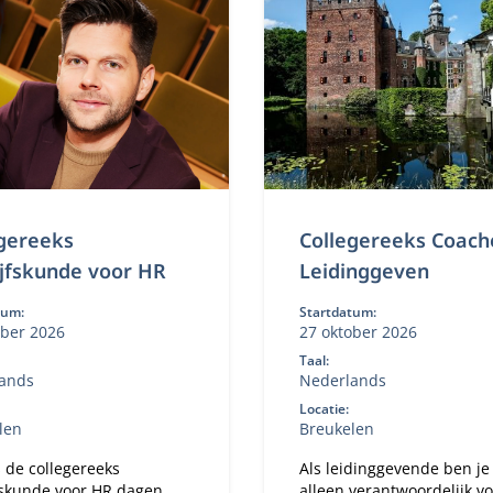
gereeks
Collegereeks Coac
jfskunde voor HR
Leidinggeven
tum:
Startdatum:
ober 2026
27 oktober 2026
Taal:
ands
Nederlands
Locatie:
len
Breukelen
 de collegereeks
Als leidinggevende ben je 
fskunde voor HR dagen
alleen verantwoordelijk v