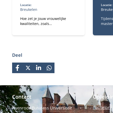
Locatie:
Locatie:
Breukelen
Breuke
Hoe zet je jouw vrouwelijke
Tijden
kwaliteiten, zoals
masterc
communicatieve vaardigheden,
de nie
inlevingsvermogen en een
het geb
langere termijn focus, optimaal
market
in?
Deel
FACEBOOK
X
LINKEDIN
WHATSAPP
Contact
Opleidi
Bachelor
Nyenrode Business Universiteit