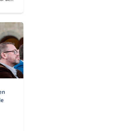
aar ook
e
eider
erdeel
en
de