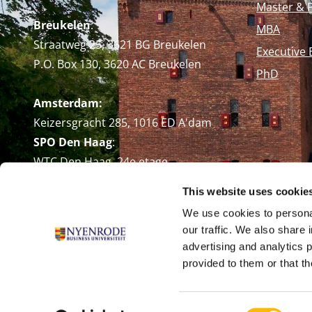
Master & 
Breukelen
:
MBA
Straatweg 25, 3621 BG Breukelen
Executive 
P.O. Box 130, 3620 AC Breukelen
PhD
Amsterdam:
Keizersgracht 285, 1016 ED A'dam
SPO Den Haag
:
WTC Den Haag, 24e etage
Pr. Margrietplantsoen 90,
This website uses cookie
2595 BR Den Haag
We use cookies to personal
Route
our traffic. We also share 
+31 (0)346 29 1211
advertising and analytics 
info@nyenrode.nl
provided to them or that th
Consent