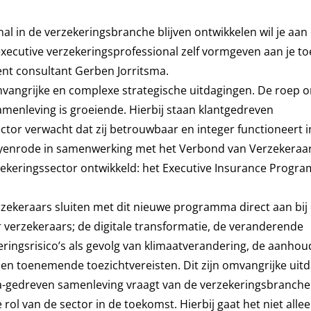
nal in de verzekeringsbranche blijven ontwikkelen wil je aan
executive verzekeringsprofessional zelf vormgeven aan je t
ent consultant Gerben Jorritsma.
vangrijke en complexe strategische uitdagingen. De roep 
menleving is groeiende. Hierbij staan klantgedreven
ctor verwacht dat zij betrouwbaar en integer functioneert i
Nyenrode in samenwerking met het Verbond van Verzekeraa
ekeringssector ontwikkeld: het Executive Insurance Progra
zekeraars sluiten met dit nieuwe programma direct aan bij
verzekeraars; de digitale transformatie, de veranderende
eringsrisico’s als gevolg van klimaatverandering, de aanho
n toenemende toezichtvereisten. Dit zijn omvangrijke uit
ata-gedreven samenleving vraagt van de verzekeringsbranche
rol van de sector in de toekomst. Hierbij gaat het niet all