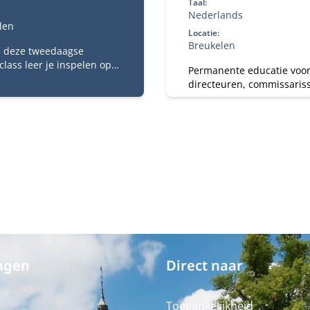
Taal:
Nederlands
len
Locatie:
Breukelen
s deze tweedaagse
lass leer je inspelen op
Permanente educatie voo
uwste ontwikkelingen op
directeuren, commissaris
ied van strategie,
senior management in de
ing en tech.
verzekeringssector.
ngen
Direct naar
Toegankelijkheid