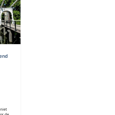
hend
niet
oor de