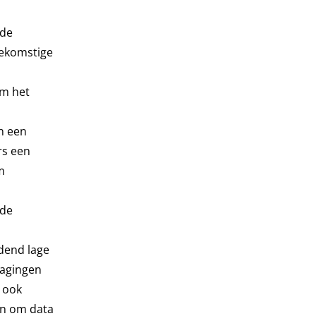
 de
oekomstige
om het
n een
rs een
m
 de
udend lage
dagingen
 ook
een om data