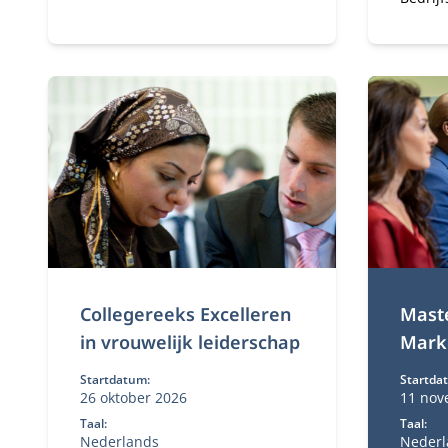
nodig zijn om een succesvolle en
experts
dynamische IT-leider te zijn.
waarde
organis
profess
Collegereeks Excelleren
Maste
in vrouwelijk leiderschap
Marke
Startdatum:
Startda
26 oktober 2026
11 nov
Taal:
Taal:
Nederlands
Nederl