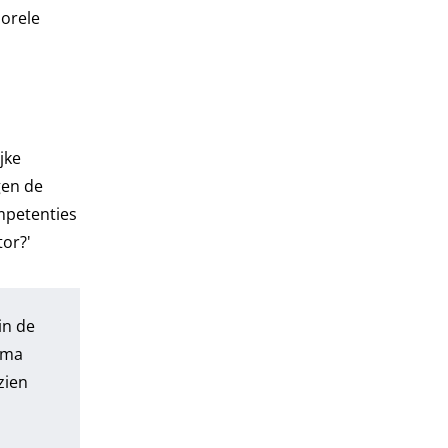
morele
jke
gen de
mpetenties
tor?'
in de
mma
zien