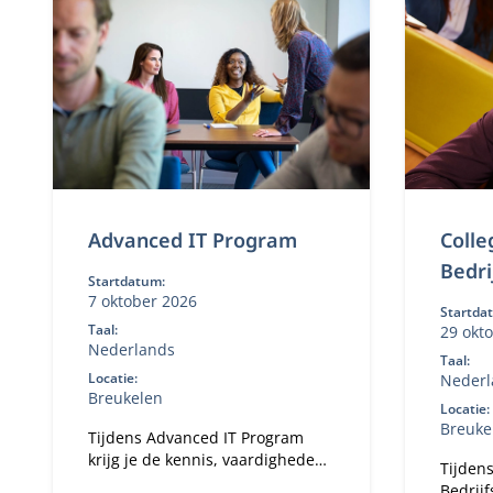
Advanced IT Program
Colle
Bedri
Startdatum:
7 oktober 2026
Startda
Taal:
29 okt
Nederlands
Taal:
Locatie:
Nederl
Breukelen
Locatie:
Breuke
Tijdens Advanced IT Program
krijg je de kennis, vaardigheden
Tijdens
en inzichten aangereikt die
Bedrij