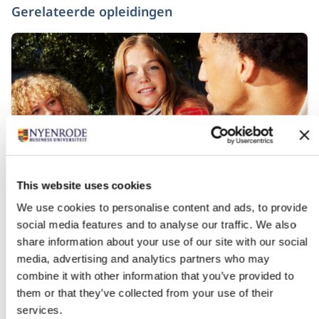
Gerelateerde opleidingen
This website uses cookies
Bachelor of Science in Business
We use cookies to personalise content and ads, to provide
Administration
social media features and to analyse our traffic. We also
share information about your use of our site with our social
Startdatum:
media, advertising and analytics partners who may
Medio augustus 2027
combine it with other information that you’ve provided to
Taal:
Engels
them or that they’ve collected from your use of their
services.
Locatie: