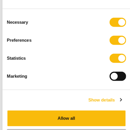
Amsterdam
Breukelen
Driejarige voltijd academische bachelor in
Consent
Amsterdam of Breukelen, met
Necessary
Selection
leiderschapsontwikkeling, internationale
uitwisseling en bedrijfsprojecten.
Preferences
Statistics
Marketing
Show details
(Pre-) Master of Science in
Management (deeltijd)
Allow all
Startdatum:
15 januari 2027