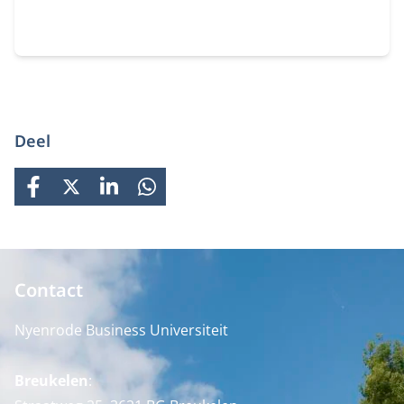
Deel
FACEBOOK
X
LINKEDIN
WHATSAPP
Contact
Nyenrode Business Universiteit
Breukelen
: