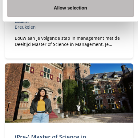
Allow selection
Taal:
Nederlands
Locatie:
Breukelen
Bouw aan je volgende stap in management met de
Deeltijd Master of Science in Management. Je
studeert naast je baan en versterkt je
bedrijfskundige kennis, persoonlijk leiderschap en
strategisch inzicht. Zo ontwikkel je jezelf tot een
leider of ondernemer die richting geeft,
verantwoordelijkheid neemt en oog houdt voor
mens, organisatie en maatschappij.
(Pre-) Master of Science in