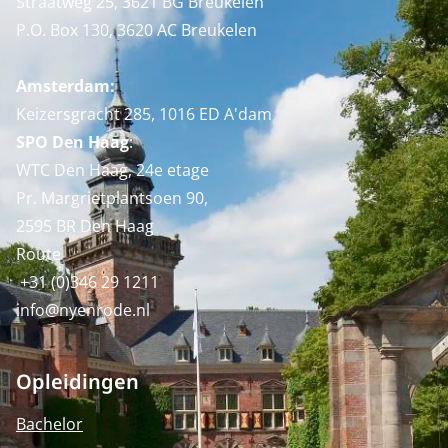
Straatweg 25, 3621 BG Breukelen
P.O. Box 130, 3620 AC Breukelen
Amsterdam:
Keizersgracht 285, 1016 ED A'dam
SPO Den Haag
:
WTC Den Haag, 24e etage
Pr. Margrietplantsoen 90,
2595 BR Den Haag
Route
+31 (0)346 29 1211
info@nyenrode.nl
Opleidingen
Bachelor