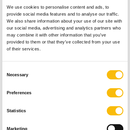
We use cookies to personalise content and ads, to
provide social media features and to analyse our traffic.
We also share information about your use of our site with
Gerelateerde opleidingen
our social media, advertising and analytics partners who
may combine it with other information that you’ve
provided to them or that they’ve collected from your use
of their services.
Consent
Necessary
Selection
Preferences
Blended class Strategic Brand
Management
Statistics
Startdatum:
1 oktober 2026
Marketing