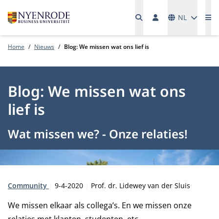
Talen
NL
Me
Home
Nieuws
Blog: We missen wat ons lief is
Blog: We missen wat ons
lief is
Wat missen we? - Onze relaties!
Type:
Publicatiedatum:
Auteur:
Community
9-4-2020
Prof. dr. Lidewey van der Sluis
We missen elkaar als collega’s. En we missen onze