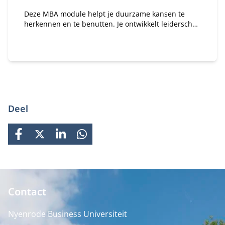
Deze MBA module helpt je duurzame kansen te
herkennen en te benutten. Je ontwikkelt leiderschap
om systeemverandering te versnellen en leert hoe
je binnen jouw organisatie impact maakt op het
gebied van duurzaamheid en innovatie.
Deel
FACEBOOK
X
LINKEDIN
WHATSAPP
Contact
Nyenrode Business Universiteit