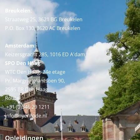
Breukelen
:
Straatweg 25, 3621 BG Breukelen
P.O. Box 130, 3620 AC Breukelen
Amsterdam:
Keizersgracht 285, 1016 ED A'dam
SPO Den Haag
:
WTC Den Haag, 24e etage
Pr. Margrietplantsoen 90,
2595 BR Den Haag
Route
+31 (0)346 29 1211
info@nyenrode.nl
Opleidingen