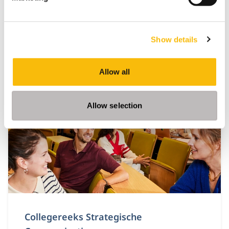
Taal:
Nederlands
Locatie:
Breukelen
Online
Show details
In dit programma benaderen we brand
management als een business driver: een
Allow all
instrument voor waardecreatie, besluitvorming en
toekomstbestendigheid. Dat vraagt om strategische
volwassenheid, durf om keuzes te maken,
prioriteiten te stellen, te versnellen en intern te
Allow selection
verankeren.
Collegereeks Strategische