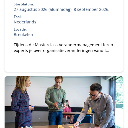
Startdatum:
27 augustus 2026 (alumnidag), 8 september 2026,
27 oktober 2026
Taal:
Nederlands
Locatie:
Breukelen
Tijdens de Masterclass Verandermanagement leren
experts je over organisatieveranderingen vanuit
verschillende invalshoeken.