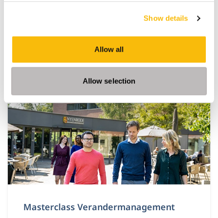
Locatie:
Show details
Breukelen
Biedt academische kennis en praktische
hulpmiddelen om IT en data doelgericht te
Allow all
organiseren.
Allow selection
Masterclass Verandermanagement