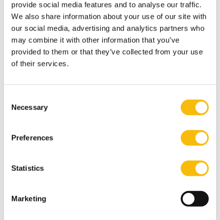
provide social media features and to analyse our traffic.
vaardigheden en inzichten aangereikt die nodig zijn
We also share information about your use of our site with
om een succesvolle en dynamische IT-leider te zijn.
our social media, advertising and analytics partners who
may combine it with other information that you’ve
provided to them or that they’ve collected from your use
of their services.
Consent
Necessary
Selection
Preferences
Business Value of Data and Technology
Statistics
Startdatum:
5 oktober 2026
Marketing
Taal:
Engels