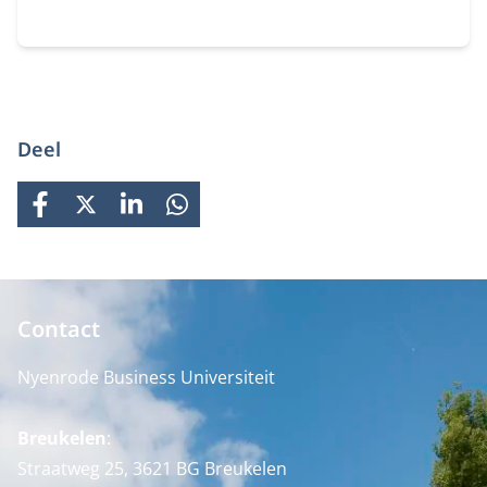
Deel
FACEBOOK
X
LINKEDIN
WHATSAPP
Contact
Nyenrode Business Universiteit
Breukelen
:
Straatweg 25, 3621 BG Breukelen