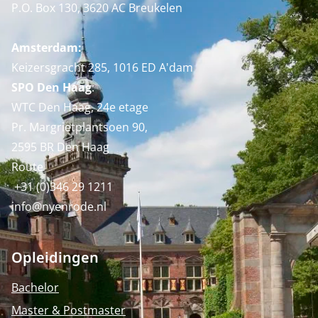
P.O. Box 130, 3620 AC Breukelen
Amsterdam:
Keizersgracht 285, 1016 ED A'dam
SPO Den Haag
:
WTC Den Haag, 24e etage
Pr. Margrietplantsoen 90,
2595 BR Den Haag
Route
+31 (0)346 29 1211
info@nyenrode.nl
Opleidingen
Bachelor
Master & Postmaster