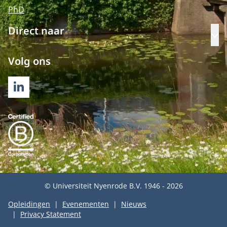
PhD
Direct naar
Op
Volg ons
LINKEDIN
© Universiteit Nyenrode B.V. 1946 - 2026
Opleidingen
Evenementen
Nieuws
Privacy Statement