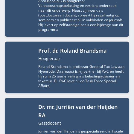
Arco Bobeldijk is hoogleraar
Vennootschapsbelasting en verricht onderzoek
naar dit onderwerp. Naast zijn werk als
(postdoctoraal) docent, spreekt hij regelmatig op
seminars en publiceert hij in vakbladen en journals.
Hij levert op zelfstandige basis een bijdrage aan dit
programma.
Prof. dr. Roland Brandsma
Functietitel
Hoogleraar
Roland Brandsma is professor General Tax Law aan
Nyenrode. Daarnaast is hij partner bij PwC en heeft
hij ruim 25 jaar ervaring als belastingadviseur en
taxateur. Bij PwC leidt hij de Task Force Special
Affairs.
Dr. mr. Jurriën van der Heijden
RA
Functietitel
Gastdocent
Jurriën van der Heijden is gespecialiseerd in fiscale