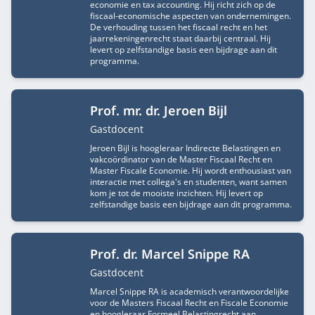
economie en tax accounting. Hij richt zich op de
fiscaal-economische aspecten van ondernemingen.
De verhouding tussen het fiscaal recht en het
jaarrekeningenrecht staat daarbij centraal. Hij
levert op zelfstandige basis een bijdrage aan dit
programma.
Prof. mr. dr. Jeroen Bijl
Functietitel
Gastdocent
Jeroen Bijl is hoogleraar Indirecte Belastingen en
vakcoördinator van de Master Fiscaal Recht en
Master Fiscale Economie. Hij wordt enthousiast van
interactie met collega's en studenten, want samen
kom je tot de mooiste inzichten. Hij levert op
zelfstandige basis een bijdrage aan dit programma.
Prof. dr. Marcel Snippe RA
Functietitel
Gastdocent
Marcel Snippe RA is academisch verantwoordelijke
voor de Masters Fiscaal Recht en Fiscale Economie
en hoogleraar Formeel Belastingrecht aan