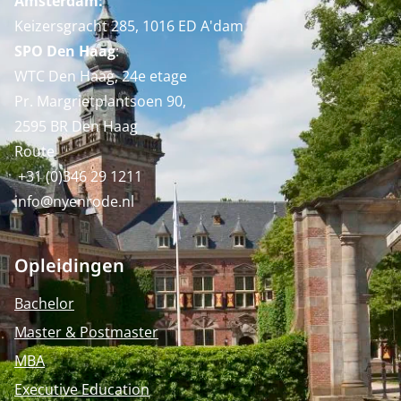
Amsterdam:
Keizersgracht 285, 1016 ED A'dam
SPO Den Haag
:
WTC Den Haag, 24e etage
Pr. Margrietplantsoen 90,
2595 BR Den Haag
Route
+31 (0)346 29 1211
info@nyenrode.nl
Opleidingen
Bachelor
Master & Postmaster
MBA
Executive Education