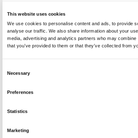
Alle bedragen en voorwaarden zijn indicatief
(exclusief btw en bijkomende kosten, tenzij anders
This website uses cookies
aangegeven) en onder voorbehoud van periodieke
We use cookies to personalise content and ads, to provide s
wijzigingen.
analyse our traffic. We also share information about your use 
media, advertising and analytics partners who may combine it
that you’ve provided to them or that they’ve collected from yo
Consent
Necessary
Selection
Wat kun je doen na dit
programma?
Preferences
Na afronding van de deeltijd Master Fiscale Economie
Statistics
ben je voorbereid op een rol als fiscalist binnen het
bedrijfsleven of de overheid. Je kunt bijvoorbeeld
Marketing
werken als tax manager, belastingadviseur of