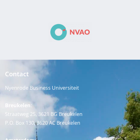
Contact
Nyenrode Business Universiteit
Breukelen
:
Straatweg 25, 3621 BG Breukelen
P.O. Box 130, 3620 AC Breukelen