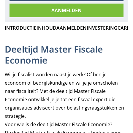
AANMELDEN
INTRODUCTIE
INHOUD
AANMELDEN
INVESTERING
CARRI
Deeltijd Master Fiscale
Economie
Wil je fiscalist worden naast je werk? Of ben je
econoom of bedrijfskundige en wil je je omscholen
naar fiscaliteit? Met de deeltijd Master Fiscale
Economie ontwikkel je je tot een fiscaal expert die
organisaties adviseert over belastingvraagstukken en
strategie.
Voor wie is de deeltijd Master Fiscale Economie?
De deeltijd Master Fiscale Economie is bedoeld voor