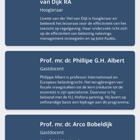
van Dijk RA
Functietitel
Hoogleraar
Lisette van der Hel-van Dijk is hoogleraar en
bekleedt het lectoraat voor de effectiviteit van het
toezicht op regelgeving. Haar onderzoek richt zich
op de effectiviteit van belasting nalevings
management strategieën en op Joint Audits.
Prof. mr. dr. Phillipe G.H. Albert
Functietitel
Gastdocent
Philippe Albert is professor Internationaal en
Europees belastingrecht. Het terugbrengen van
fiscale vraagstukken tot de kern (reductie tot de
essentie) is zijn specialisme. Daarvoor is hij
beloond met de H.J. Hofstra-penning. Hij levert op
zelfstandige basis een bijdrage aan dit programma.
Prof. mr. dr. Arco Bobeldijk
Functietitel
Gastdocent