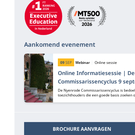
Aanbevelingen
Aankomend evenement
Startdatum:
Type:
Locatie:
09
SEP
Webinar
Online sessie
Online Informatiesessie | D
Commissarissencyclus 9 sep
De Nyenrode Commissarissencyclus is bedoe
toezichthouders die een goede basis zoeken
professioneler in te vullen.
BROCHURE AANVRAGEN