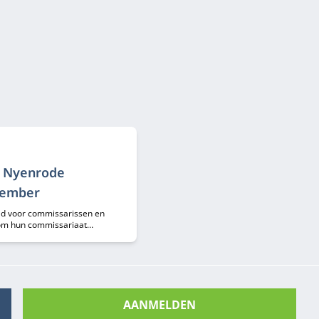
e Nyenrode
tember
ld voor commissarissen en
 om hun commissariaat
AANMELDEN