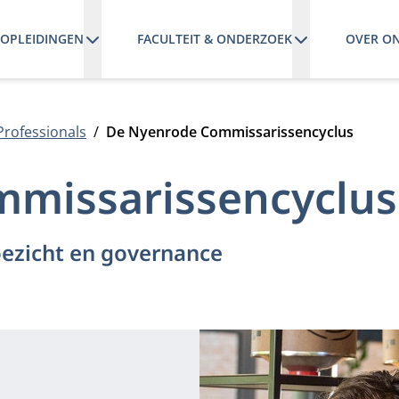
OPLEIDINGEN
FACULTEIT & ONDERZOEK
OVER O
Professionals
De Nyenrode Commissarissencyclus
missarissencyclus
oezicht en governance