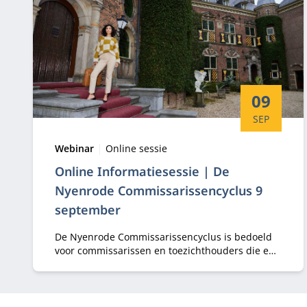
Startdatu
09
SEP
Type:
Locatie:
Webinar
Online sessie
Online Informatiesessie | De
Nyenrode Commissarissencyclus 9
september
De Nyenrode Commissarissencyclus is bedoeld
voor commissarissen en toezichthouders die een
goede basis zoeken om hun commissariaat
professioneler in te vullen.