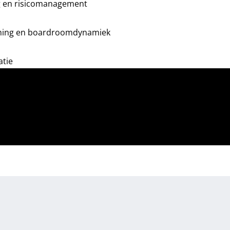
ng en risicomanagement
orming en boardroomdynamiek
atie