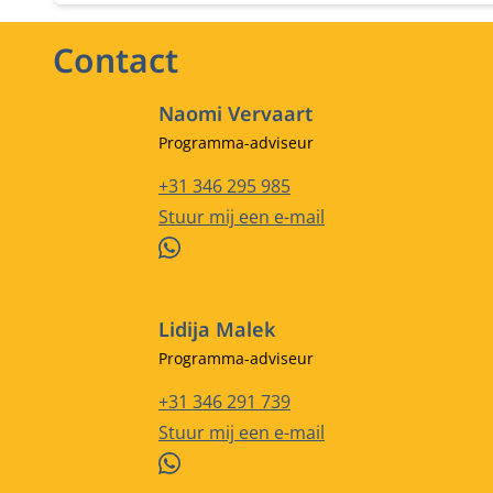
Contact
Naomi Vervaart
Functietitel
Programma-adviseur
Telefoonnummer
+31 346 295 985
E-mailadres
Stuur mij een e-mail
WhatsApp
Lidija Malek
Functietitel
Programma-adviseur
Telefoonnummer
+31 346 291 739
E-mailadres
Stuur mij een e-mail
WhatsApp