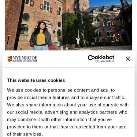
(Pre-) Master of Science in
Management | Full-time
This website uses cookies
Startdatum:
We use cookies to personalise content and ads, to
augustus 2027
provide social media features and to analyse our traffic.
Taal:
We also share information about your use of our site with
Engels
our social media, advertising and analytics partners who
Locatie:
may combine it with other information that you’ve
Amsterdam
Breukelen
provided to them or that they’ve collected from your use
Deze master in management duurt 16 maanden
of their services.