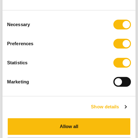
(inclusief pre-master), heeft 3 specialisaties en geeft
jou de beste kansen op de wereldwijde
arbeidsmarkt.
Consent
Necessary
Selection
Preferences
Statistics
Marketing
Master Fiscaal Recht (deeltijd)
Startdatum:
Show details
september en februari
Taal:
Nederlands
Allow all
Locatie: