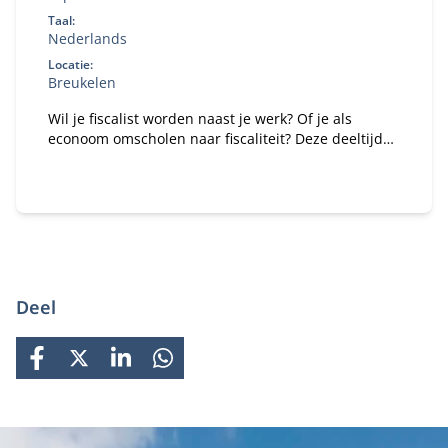
Taal:
Nederlands
Locatie:
Breukelen
Wil je fiscalist worden naast je werk? Of je als
econoom omscholen naar fiscaliteit? Deze deeltijd
Master Fiscale Economie combineert studie en
praktijk.
Deel
FACEBOOK
X
LINKEDIN
WHATSAPP