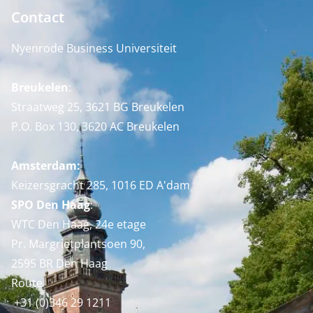
Contact
Nyenrode Business Universiteit
Breukelen
:
Straatweg 25, 3621 BG Breukelen
P.O. Box 130, 3620 AC Breukelen
Amsterdam:
Keizersgracht 285, 1016 ED A'dam
SPO Den Haag
:
WTC Den Haag, 24e etage
Pr. Margrietplantsoen 90,
2595 BR Den Haag
Route
+31 (0)346 29 1211