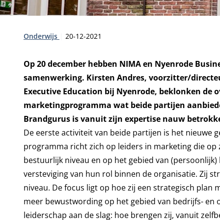
Type:
Publicatiedatum:
Onderwijs
20-12-2021
Op 20 december hebben NIMA en Nyenrode Business
samenwerking. Kirsten Andres, voorzitter/directe
Executive Education bij Nyenrode, beklonken de 
marketingprogramma wat beide partijen aanbiede
Brandgurus is vanuit zijn expertise nauw betrokk
De eerste activiteit van beide partijen is het nieu
programma richt zich op leiders in marketing die op 
bestuurlijk niveau en op het gebied van (persoonlijk
versteviging van hun rol binnen de organisatie. Zij 
niveau. De focus ligt op hoe zij een strategisch pla
meer bewustwording op het gebied van bedrijfs- en
leiderschap aan de slag: hoe brengen zij, vanuit zelf