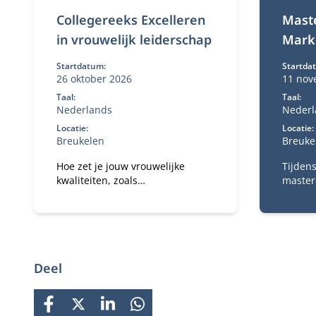
Collegereeks Excelleren
Maste
in vrouwelijk leiderschap
Marke
Startdatum:
Startda
26 oktober 2026
11 nov
Taal:
Taal:
Nederlands
Nederl
Locatie:
Locatie:
Breukelen
Breuke
Hoe zet je jouw vrouwelijke
Tijden
kwaliteiten, zoals
masterc
communicatieve vaardigheden,
de nie
inlevingsvermogen en een
het geb
langere termijn focus, optimaal
market
in?
Deel
FACEBOOK
X
LINKEDIN
WHATSAPP