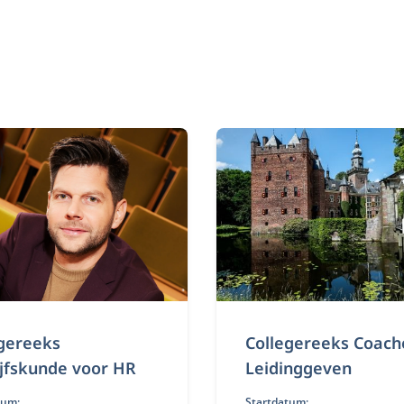
gereeks
Collegereeks Coac
jfskunde voor HR
Leidinggeven
tum:
Startdatum: