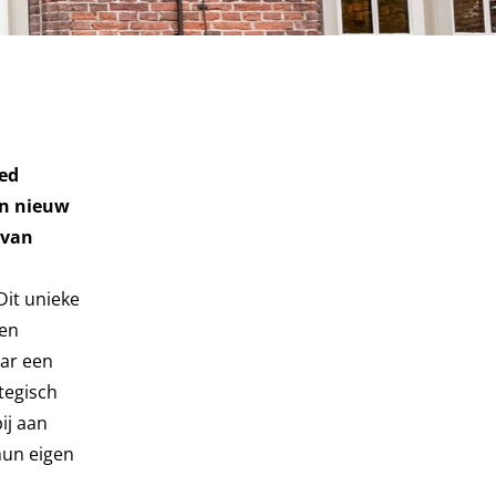
zed
en nieuw
 van
Dit unieke
 en
aar een
tegisch
ij aan
hun eigen