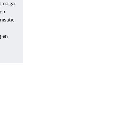
amma ga
een
nisatie
g en