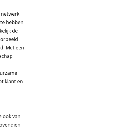
 netwerk
 te hebben
elijk de
oorbeeld
ld. Met een
rschap
duurzame
t klant en
je ook van
Bovendien