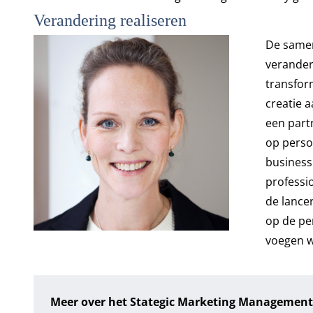
Verandering realiseren
De samen
verander
transform
creatie 
een part
op perso
business
professi
de lance
op de per
voegen w
Meer over het Stategic Marketing Managemen