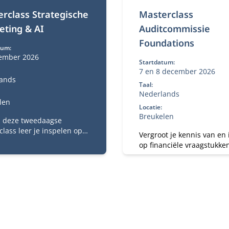
rclass Strategische
Masterclass
ting & AI
Auditcommissie
Foundations
tum:
ember 2026
Startdatum:
7 en 8 december 2026
ands
Taal:
Nederlands
len
Locatie:
Breukelen
s deze tweedaagse
lass leer je inspelen op
Vergroot je kennis van en 
uwste ontwikkelingen op
op financiële vraagstukken
ied van strategie,
commissaris of toezichtho
ing en tech.