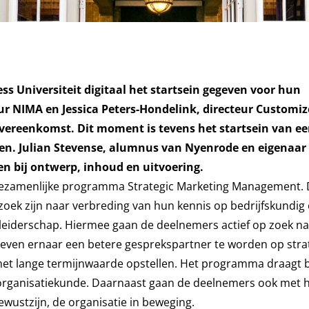
 Universiteit digitaal het startsein gegeven voor hun
ur NIMA en Jessica Peters-Hondelink, directeur Customi
overeenkomst. Dit moment is tevens het startsein van e
n. Julian Stevense, alumnus van Nyenrode en eigenaar
en bij ontwerp, inhoud en uitvoering.
we gezamenlijke programma Strategic Marketing Management. 
zoek zijn naar verbreding van hun kennis op bedrijfskundig
) leiderschap. Hiermee gaan de deelnemers actief op zoek n
streven ernaar een betere gesprekspartner te worden op stra
n met lange termijnwaarde opstellen. Het programma draagt b
 organisatiekunde. Daarnaast gaan de deelnemers ook met 
bewustzijn, de organisatie in beweging.