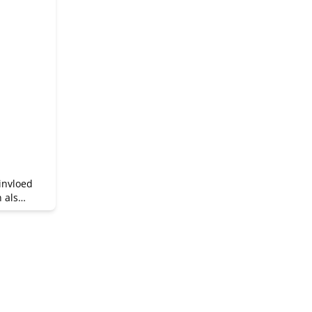
invloed
 als
uder.