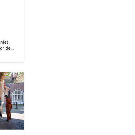
niet
oor de
aar ook
e
eider
erdeel