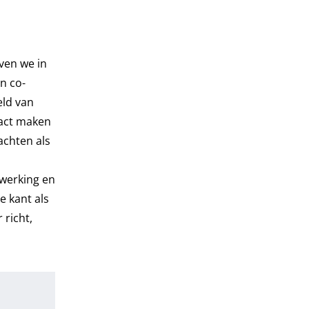
ven we in
in co-
eld van
pact maken
achten als
nwerking en
e kant als
 richt,