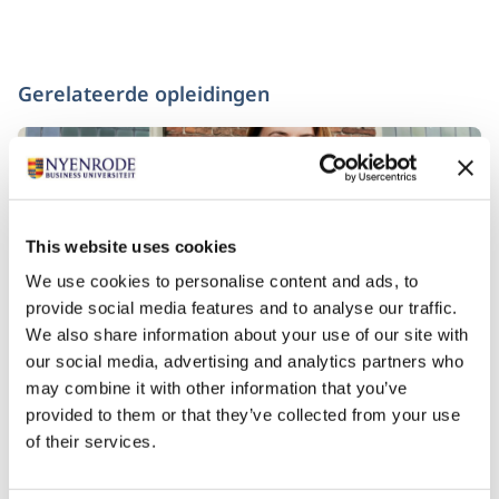
Gerelateerde opleidingen
This website uses cookies
We use cookies to personalise content and ads, to
provide social media features and to analyse our traffic.
We also share information about your use of our site with
our social media, advertising and analytics partners who
may combine it with other information that you’ve
Collegereeks Excellent Leiderschap
provided to them or that they’ve collected from your use
Startdatum:
of their services.
7 september 2026, 3 november 2026, 26 januari
2027, 10 mei 2027
Taal: