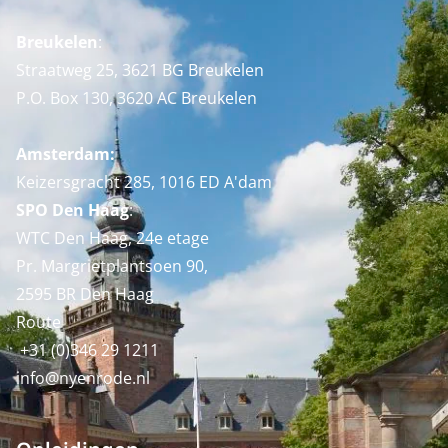
Breukelen
:
Straatweg 25, 3621 BG Breukelen
P.O. Box 130, 3620 AC Breukelen
Amsterdam:
Keizersgracht 285, 1016 ED A'dam
SPO Den Haag
:
WTC Den Haag, 24e etage
Pr. Margrietplantsoen 90,
2595 BR Den Haag
Route
+31 (0)346 29 1211
info@nyenrode.nl