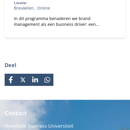
Locatie:
Breukelen
Online
In dit programma benaderen we brand
management als een business driver: een
instrument voor waardecreatie, besluitvorming en
toekomstbestendigheid. Dat vraagt om strategische
volwassenheid, durf om keuzes te maken,
prioriteiten te stellen, te versnellen en intern te
verankeren.
Deel
FACEBOOK
X
LINKEDIN
WHATSAPP
Contact
Nyenrode Business Universiteit