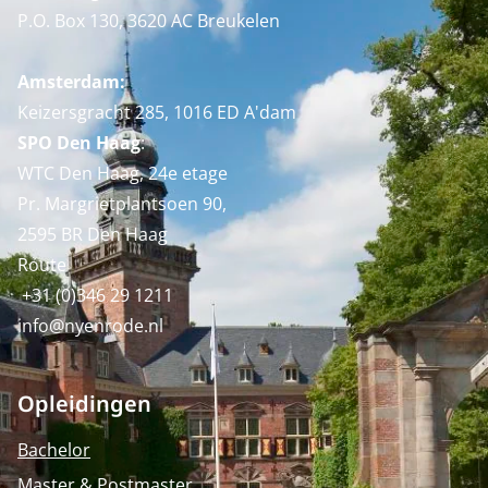
P.O. Box 130, 3620 AC Breukelen
Amsterdam:
Keizersgracht 285, 1016 ED A'dam
SPO Den Haag
:
WTC Den Haag, 24e etage
Pr. Margrietplantsoen 90,
2595 BR Den Haag
Route
+31 (0)346 29 1211
info@nyenrode.nl
Opleidingen
Bachelor
Master & Postmaster