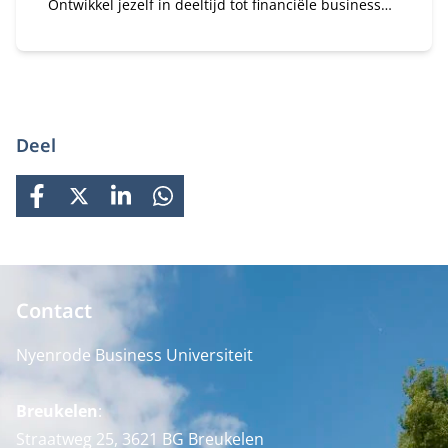
Ontwikkel jezelf in deeltijd tot financiële business
partner.
Deel
FACEBOOK
X
LINKEDIN
WHATSAPP
Contact
Nyenrode Business Universiteit
Breukelen
:
Straatweg 25, 3621 BG Breukelen