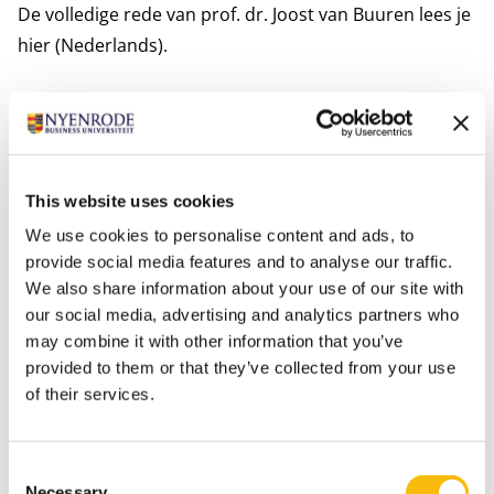
De volledige rede van prof. dr. Joost van Buuren
lees je
hier
(Nederlands).
Tags
Department of Accounting, Auditing & Control
This website uses cookies
Finance, Accounting & Controlling
We use cookies to personalise content and ads, to
Master of Science in Accountancy
Pers
provide social media features and to analyse our traffic.
We also share information about your use of our site with
our social media, advertising and analytics partners who
may combine it with other information that you’ve
provided to them or that they’ve collected from your use
of their services.
Consent
Necessary