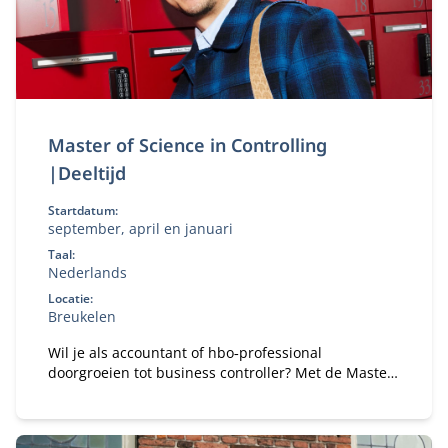
Master of Science in Controlling
|Deeltijd
Startdatum:
september, april en januari
Taal:
Nederlands
Locatie:
Breukelen
Wil je als accountant of hbo‑professional
doorgroeien tot business controller? Met de Master
of Science in Controlling (deeltijd) ontwikkel je de
kennis en vaardigheden om organisaties te
adviseren bij financiële en strategische