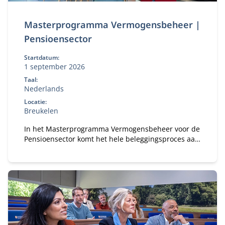
Masterprogramma Vermogensbeheer |
Pensioensector
Startdatum:
1 september 2026
Taal:
Nederlands
Locatie:
Breukelen
In het Masterprogramma Vermogensbeheer voor de
Pensioensector komt het hele beleggingsproces aan
bod – van beleid tot uitvoering. Als
pensioenfondsbestuurder krijg je inzicht in actuele
dilemma’s, leer je van experts én collega-
bestuurders en vertaal je dit direct naar het beleid
van jouw fonds