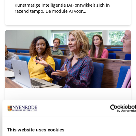
Kunstmatige intelligentie (AI) ontwikkelt zich in
razend tempo. De module AI voor
pensioenfondsbestuurders biedt een uitgelezen
kans om inzicht te krijgen in de invloed van AI op
jouw pensioenfonds.
Als HR en OR Wtp-proof |
Pensioensector
Startdatum:
Kan op ieder moment ingestapt worden
This website uses cookies
Taal: