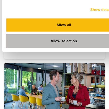
Startdatum:
Show detai
12 januari 2027
Taal:
Nederlands
Allow all
Locatie:
Breukelen
Den Haag
Allow selection
Het geaccrediteerde Executive Pensions Program
combineert ervaringsgericht leren met
wetenschappelijke verdieping en
leiderschapsontwikkeling. Je krijgt handvatten om
toekomstgericht richting te geven aan complexe
pensioenkwesties en trends.