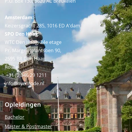
P.O. Box 130, 3620 AC Breukelen
Amsterdam:
Keizersgracht 285, 1016 ED A'dam
SPO Den Haag
:
WTC Den Haag, 24e etage
Pr. Margrietplantsoen 90,
2595 BR Den Haag
Route
+31 (0)346 29 1211
info@nyenrode.nl
Opleidingen
Bachelor
Master & Postmaster