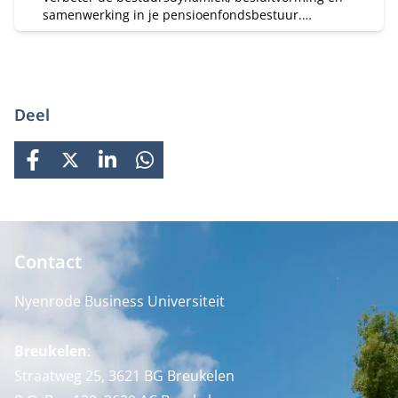
samenwerking in je pensioenfondsbestuur.
Tweedaagse module, onderdeel van leergang B (Van
Geschikt naar Ervaren) — ook los te volgen.
Deel
FACEBOOK
X
LINKEDIN
WHATSAPP
Contact
Nyenrode Business Universiteit
Breukelen
:
Straatweg 25, 3621 BG Breukelen