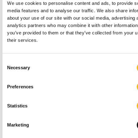
We use cookies to personalise content and ads, to provide s
Nederlands
media features and to analyse our traffic. We also share info
Locatie:
about your use of our site with our social media, advertising 
Online
analytics partners who may combine it with other information
De Wtp verandert de pensioenregeling voor veel
you’ve provided to them or that they’ve collected from your u
werknemers. Het is onder andere aan HR om deze
their services.
veranderingen helder en correct te kunnen
uitleggen. Met SPO Wtp-proof bouwt het HR-team
de benodigde kennis hiervoor op.
Consent
Necessary
Selection
Preferences
Statistics
Marketing
Executive Pensions Program |
Pensioensector