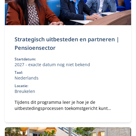
Strategisch uitbesteden en partneren |
Pensioensector
Startdatum:
2027 - exacte datum nog niet bekend
Taal:
Nederlands
Locatie:
Breukelen
Tijdens dit programma leer je hoe je de
uitbestedingsprocessen toekomstgericht kunt
inrichten in het licht van consolidatie, Wtp-transitie,
keuzebegeleiding en IT- en cybersecurity-
uitdagingen. Zo krijg je inzicht én handvatten om de
strategische koers van jouw pensioenorganisatie te