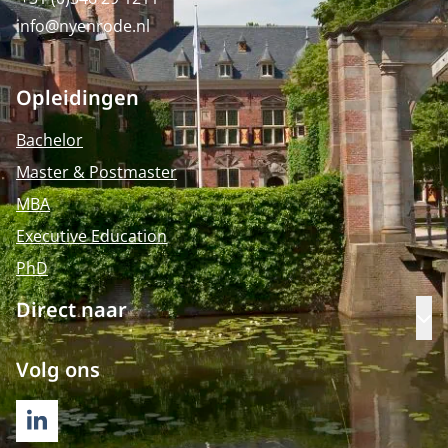
info@nyenrode.nl
Opleidingen
Bachelor
Master & Postmaster
MBA
Executive Education
PhD
Direct naar
Op
Volg ons
LINKEDIN