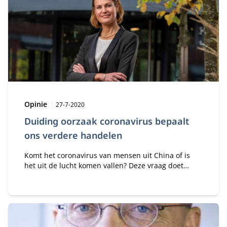
Type:
Publicatiedatum:
Opinie
27-7-2020
Duiding oorzaak coronavirus bepaalt
ons verdere handelen
Komt het coronavirus van mensen uit China of is
het uit de lucht komen vallen? Deze vraag doet
ertoe, zo geeft wetenschappelijk historisch
onderzoek naar natuurrampen, catastrofes en
pandemieën aan.