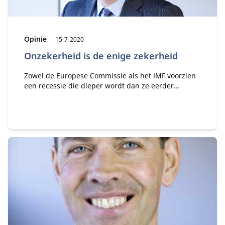
Type:
Publicatiedatum:
Opinie
15-7-2020
Onzekerheid is de enige zekerheid
Zowel de Europese Commissie als het IMF voorzien
een recessie die dieper wordt dan ze eerder
voorspelden, terwijl het herstel langer gaat duren.