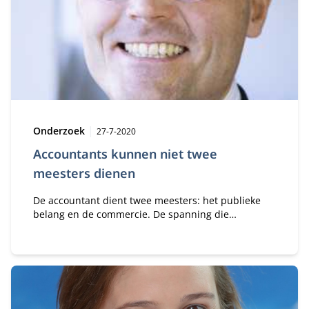
Type:
Publicatiedatum:
Onderzoek
27-7-2020
Accountants kunnen niet twee
meesters dienen
De accountant dient twee meesters: het publieke
belang en de commercie. De spanning die
hiertussen bestaat kan worden opgelost met een
Audit Board, zo betogen Remko Renes en Herman
van Brenk beiden lid van het Center for Accounting,
Auditing & Control bij Nyenrode Business
Universiteit en Greg Trompeter, Professor of
Accounting bij de University of Central Florida.