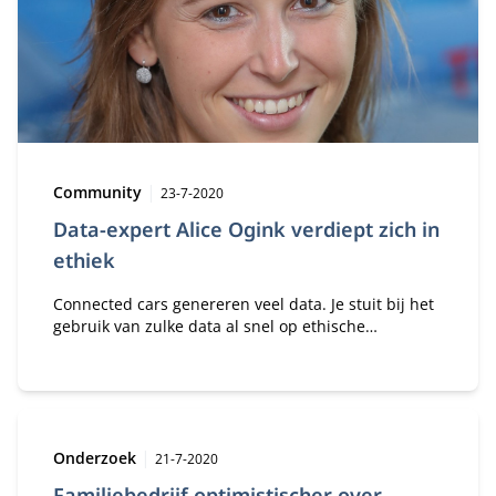
Type:
Publicatiedatum:
Community
23-7-2020
Data-expert Alice Ogink verdiept zich in
ethiek
Connected cars genereren veel data. Je stuit bij het
gebruik van zulke data al snel op ethische
vraagstukken. En van wie zijn die data?. Van de
berijder, de autofabrikant, de fabrikant van het
onderdeel dat de data genereert? Wie mag de data
gebruiken voor welke doeleinden?
Type:
Publicatiedatum:
Onderzoek
21-7-2020
Familiebedrijf optimistischer over