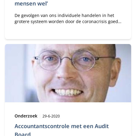
mensen wel’
De gevolgen van ons individuele handelen in het
grotere systeem worden door de coronacrisis goed
duidelijk.
Type:
Publicatiedatum:
Onderzoek
29-6-2020
Accountantscontrole met een Audit
Board