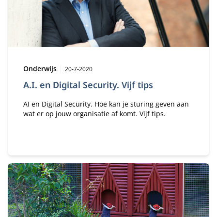
Type:
Publicatiedatum:
Onderwijs
20-7-2020
A.I. en Digital Security. Vijf tips
AI en Digital Security. Hoe kan je sturing geven aan
wat er op jouw organisatie af komt. Vijf tips.