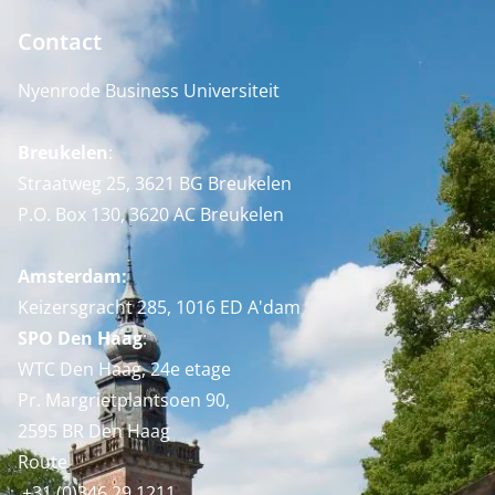
Contact
Nyenrode Business Universiteit
Breukelen
:
Straatweg 25, 3621 BG Breukelen
P.O. Box 130, 3620 AC Breukelen
Amsterdam:
Keizersgracht 285, 1016 ED A'dam
SPO Den Haag
:
WTC Den Haag, 24e etage
Pr. Margrietplantsoen 90,
2595 BR Den Haag
Route
+31 (0)346 29 1211