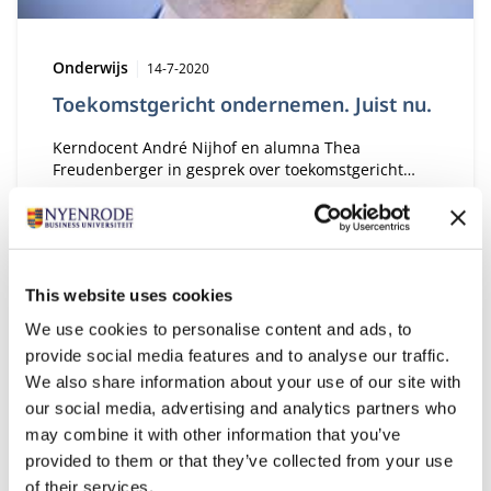
Type:
Publicatiedatum:
Onderwijs
14-7-2020
Toekomstgericht ondernemen. Juist nu.
Kerndocent André Nijhof en alumna Thea
Freudenberger in gesprek over toekomstgericht
ondernemen. “Juist nu is er een algeheel gevoel dat
al het oude in beweging is en verandert, maar dat
we nog niet precies weten waar we naar toegaan.”
This website uses cookies
Type:
Publicatiedatum:
We use cookies to personalise content and ads, to
Opinie
13-7-2020
provide social media features and to analyse our traffic.
Betrokken en objectief: houd
We also share information about your use of our site with
voldoende afstand!
our social media, advertising and analytics partners who
may combine it with other information that you’ve
Met verwondering heb ik de afgelopen periode
provided to them or that they’ve collected from your use
waargenomen hoe onze samenleving tot stilstand is
gekomen en vervolgens en masse in beweging is
of their services.