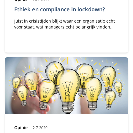
Ethiek en compliance in lockdown?
Juist in crisistijden blijkt waar een organisatie echt
voor staat, wat managers echt belangrijk vinden.
Dat blijkt uit de keuzes die worden gemaakt, de
beslissingen die worden genomen.
Type:
Publicatiedatum:
Opinie
2-7-2020