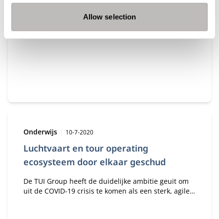
Program.
Allow selection
Type:
Publicatiedatum:
Onderwijs
10-7-2020
Luchtvaart en tour operating
ecosysteem door elkaar geschud
De TUI Group heeft de duidelijke ambitie geuit om
uit de COVID-19 crisis te komen als een sterk, agile,
lean en digitaal bedrijf. De crisis heeft een ‘burning
platform’ gecreëerd voor het versneld doorvoeren