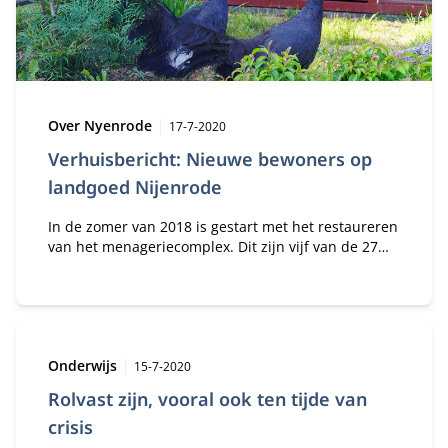
Type:
Publicatiedatum:
Over Nyenrode
17-7-2020
Verhuisbericht: Nieuwe bewoners op
landgoed Nijenrode
In de zomer van 2018 is gestart met het restaureren
van het menageriecomplex. Dit zijn vijf van de 27
monumenten die Nyenrode rijk is.
Type:
Publicatiedatum:
Onderwijs
15-7-2020
Rolvast zijn, vooral ook ten tijde van
crisis