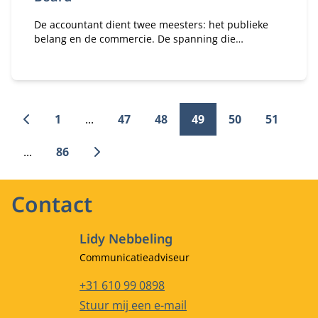
De accountant dient twee meesters: het publieke
belang en de commercie. De spanning die
hiertussen bestaat kan worden opgelost met een
Audit Board.
1
...
47
48
49
50
51
...
86
Contact
Lidy Nebbeling
Functietitel
Communicatieadviseur
Telefoonnummer
+31 610 99 0898
E-mailadres
Stuur mij een e-mail