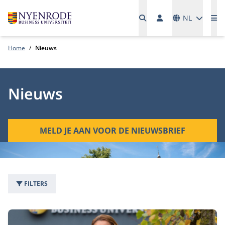
Talen
NL
Me
Home
Nieuws
Nieuws
MELD JE AAN VOOR DE NIEUWSBRIEF
FILTERS
1542 nieuwsartikelen