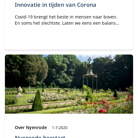
Innovatie in tijden van Corona
Covid-19 brengt het beste in mensen naar boven.
En soms het slechtste. Laten we eens een balans
opmaken van mogelijke effecten die de coronacrisis
met zich meebrengt.
Type:
Publicatiedatum:
Over Nyenrode
1-7-2020
Nyenrode herstart