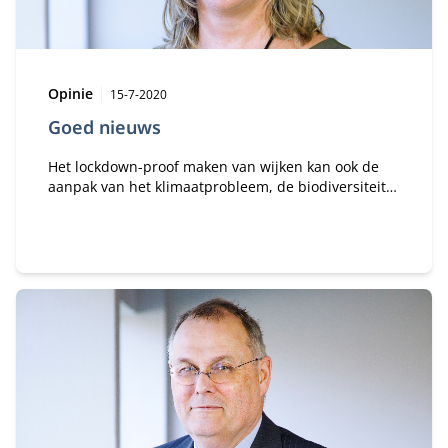
Type:
Publicatiedatum:
Opinie
15-7-2020
Goed nieuws
Het lockdown-proof maken van wijken kan ook de
aanpak van het klimaatprobleem, de biodiversiteit
en de leefbaarheid in brede zin bevorderen. Maar
dan moeten gemeenten en andere betrokken
partijen wel anders gaan werken dan ze deden. De
afgelopen maanden hebben laten zien dat dat
mogelijk is.