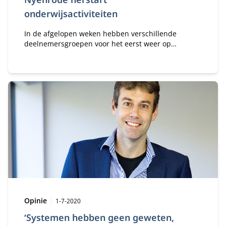
onderwijsactiviteiten
In de afgelopen weken hebben verschillende
deelnemersgroepen voor het eerst weer op
Nyenrode een fysiek college gevolgd.
Type:
Publicatiedatum:
Opinie
1-7-2020
‘Systemen hebben geen geweten,