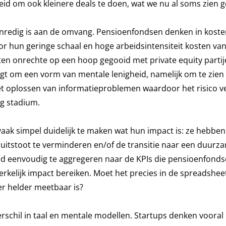
d om ook kleinere deals te doen, wat we nu al soms zien 
enredig is aan de omvang. Pensioenfondsen denken in koste
or hun geringe schaal en hoge arbeidsintensiteit kosten v
en onrechte op een hoop gegooid met private equity parti
gt om een vorm van mentale lenigheid, namelijk om te zien
et oplossen van informatieproblemen waardoor het risico v
eg stadium.
 vaak simpel duidelijk te maken wat hun impact is: ze hebbe
uitstoot te verminderen en/of de transitie naar een duurz
tijd eenvoudig te aggregeren naar de KPIs die pensioenfond
kelijk impact bereiken. Moet het precies in de spreadshee
er helder meetbaar is?
verschil in taal en mentale modellen. Startups denken vooral