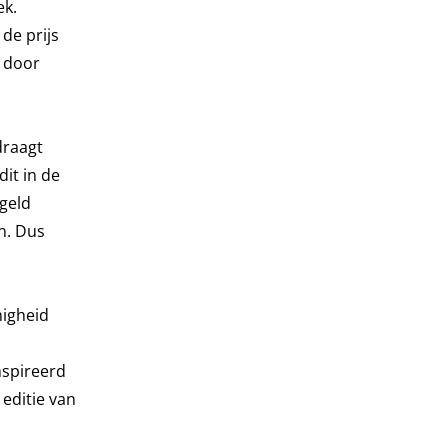
ek.
de prijs
k door
draagt
it in de
 geld
en. Dus
nigheid
nspireerd
editie van