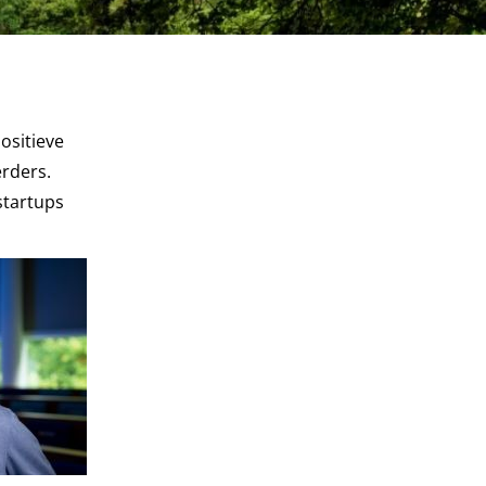
ositieve
rders.
startups