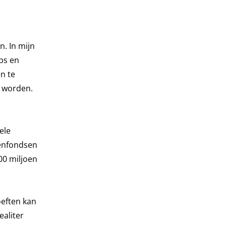
n. In mijn
ps en
n te
n worden.
ele
oenfondsen
00 miljoen
oeften kan
ealiter