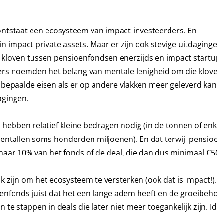
d ontstaat een ecosysteem van impact-investeerders. En
impact private assets. Maar er zijn ook stevige uitdaginge
kloven tussen pensioenfondsen enerzijds en impact startu
rs noemden het belang van mentale lenigheid om die klove
bepaalde eisen als er op andere vlakken meer geleverd ka
agingen.
s hebben relatief kleine bedragen nodig (in de tonnen of enk
tientallen soms honderden miljoenen). En dat terwijl pensi
aar 10% van het fonds of de deal, die dan dus minimaal €5
jk zijn om het ecosysteem te versterken (ook dat is impact!).
nfonds juist dat het een lange adem heeft en de groeibeh
 te stappen in deals die later niet meer toegankelijk zijn. Id