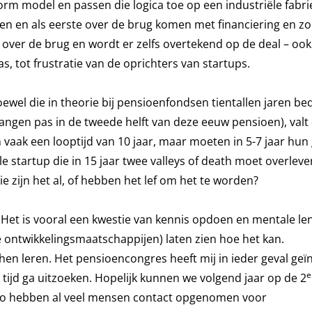
rm model en passen die logica toe op een industriële fabri
oen en als eerste over de brug komen met financiering en zo 
 over de brug en wordt er zelfs overtekend op de deal – oo
as, tot frustratie van de oprichters van startups.
ewel die in theorie bij pensioenfondsen tientallen jaren be
gen pas in de tweede helft van deze eeuw pensioen), valt d
n vaak een looptijd van 10 jaar, maar moeten in 5-7 jaar hun
le startup die in 15 jaar twee valleys of death moet overlev
e zijn het al, of hebben het lef om het te worden?
 Het is vooral een kwestie van kennis opdoen en mentale le
e ontwikkelingsmaatschappijen) laten zien hoe het kan.
n leren. Het pensioencongres heeft mij in ieder geval geï
e
tijd ga uitzoeken. Hopelijk kunnen we volgend jaar op de 2
eso hebben al veel mensen contact opgenomen voor