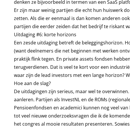
denken ze bijvoorbeeld in termen van een SaaS platfo
Er zijn maar weinig partijen die echt hun huiswerk d
zetten. Als die er eenmaal is dan komen anderen ook
partijen die eerder zeiden dat het bedrijf te riskant w
Uitdaging #6: korte horizons
Een zesde uitdaging betreft de beleggingshorizon. Ho
(want deelnemers die net beginnen met werken ontvan
praktijk flink tegen. En private assets fondsen hebbe
terugverdienen. Dat is veel te kort voor een industrië
waar zijn de lead investors met een lange horizon? Wi
Hoe aan de slag?
De uitdagingen zijn serieus, maar wel te overwinnen.
aanleren. Partijen als InvestNL en de ROMs (regional
Pensioenfondsen en academici kunnen nog veel van he
tot veel nieuwe onderzoeksvragen die ik de komende 
het congres al mooie resultaten presenteren. Sowi