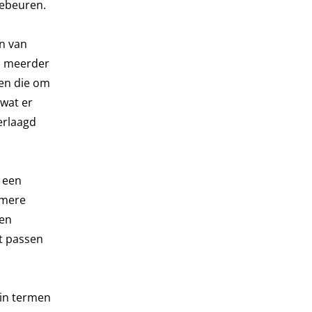
gebeuren.
n van
an meerder
jen die om
 wat er
erlaagd
n een
amere
sen
t passen
 in termen