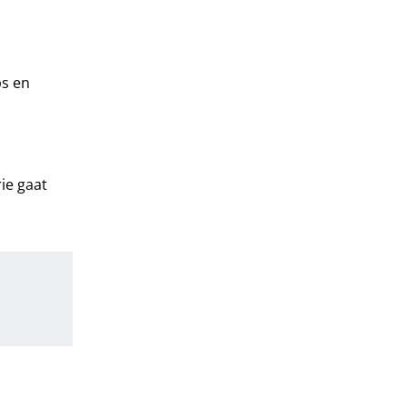
ps en
rie gaat