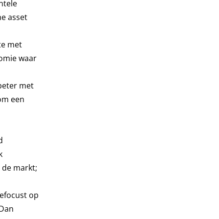
ntele
he asset
te met
onomie waar
 beter met
 om een
d
k
r de markt;
gefocust op
 Dan