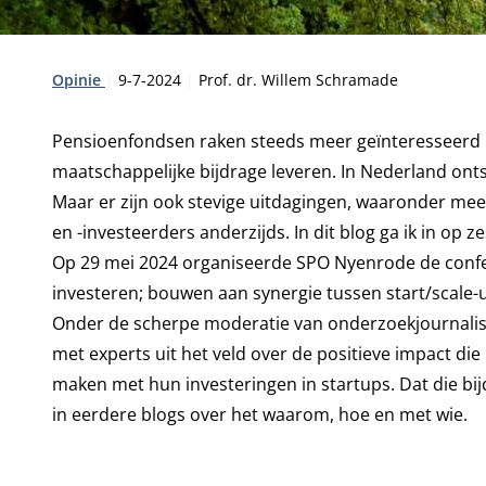
Type:
Publicatiedatum:
Auteur:
Opinie
9-7-2024
Prof. dr. Willem Schramade
Pensioenfondsen raken steeds meer geïnteresseerd 
maatschappelijke bijdrage leveren. In Nederland on
Maar er zijn ook stevige uitdagingen, waaronder me
en -investeerders anderzijds. In dit blog ga ik in op z
Op 29 mei 2024 organiseerde SPO Nyenrode de confe
investeren; bouwen aan synergie tussen start/scale
Onder de scherpe moderatie van onderzoekjournalis
met experts uit het veld over de positieve impact d
maken met hun investeringen in startups. Dat die bij
in eerdere blogs over het
waarom
,
hoe
en
met wie
.