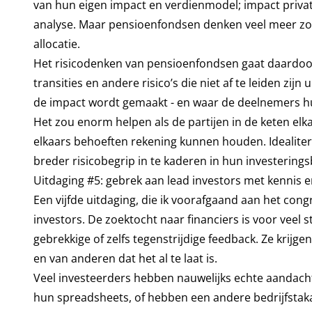
van hun eigen impact en verdienmodel; impact privat
analyse. Maar pensioenfondsen denken veel meer zoals
allocatie.
Het risicodenken van pensioenfondsen gaat daardoor 
transities en andere risico’s die niet af te leiden zij
de impact wordt gemaakt - en waar de deelnemers 
Het zou enorm helpen als de partijen in de keten elk
elkaars behoeften rekening kunnen houden. Idealit
breder risicobegrip in te kaderen in hun investerings
Uitdaging #5: gebrek aan lead investors met kennis e
Een vijfde uitdaging, die ik voorafgaand aan het cong
investors. De zoektocht naar financiers is voor veel 
gebrekkige of zelfs tegenstrijdige feedback. Ze krijge
en van anderen dat het al te laat is.
Veel investeerders hebben nauwelijks echte aandacht 
hun spreadsheets, of hebben een andere bedrijfsta