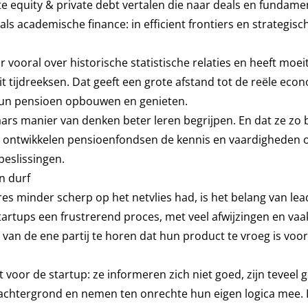
e equity & private debt vertalen die naar deals en fundame
 academische finance: in efficient frontiers en strategisc
vooral over historische statistische relaties en heeft moei
n uit tijdreeksen. Dat geeft een grote afstand tot de reële ec
hun pensioen opbouwen en genieten.
aars manier van denken beter leren begrijpen. En dat ze zo
er ontwikkelen pensioenfondsen de kennis en vaardigheden
beslissingen.
n durf
res minder scherp op het netvlies had, is het belang van lea
startups een frustrerend proces, met veel afwijzingen en vaa
n van de ene partij te horen dat hun product te vroeg is voo
voor de startup: ze informeren zich niet goed, zijn teveel 
kachtergrond en nemen ten onrechte hun eigen logica mee.