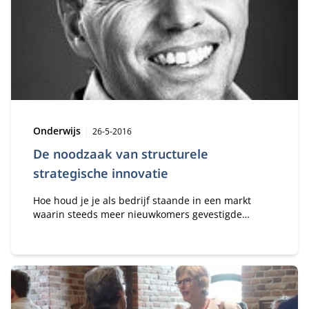
de naam van directeur Anton Busselman werd
genoemd.
Type:
Publicatiedatum:
Onderwijs
26-5-2016
De noodzaak van structurele
strategische innovatie
Hoe houd je je als bedrijf staande in een markt
waarin steeds meer nieuwkomers gevestigde
bedrijven uit de markt spelen? Innovatie lijkt een
toverwoord in de veranderende economie.