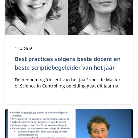
Publicatiedatum:
11-4-2016
Best practices volgens beste docent en
beste scriptiebegeleider van het jaar
De benoeming 'docent van het jaar' voor de Master
of Science in Controlling opleiding gaat dit jaar naar
Jennifer Kuiper en de benoeming tot
'scriptiebegeleider van het jaar' naar Jolanda van
der Wardt. Waarom zijn de studenten zo
enthousiast over Jennifer en Jolanda?