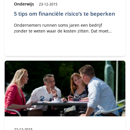
Type:
Publicatiedatum:
Onderwijs
23-12-2015
5 tips om financiële risico’s te beperken
Ondernemers runnen soms jaren een bedrijf
zonder te weten waar de kosten zitten. Dat moet
beter. Hoe beheers je financiële risico’s? Prof. dr.
Jaap Koelewijn geeft 5 tips.
Publicatiedatum:
22-12-2015