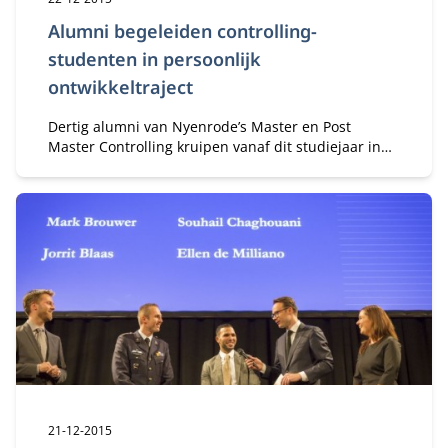
Alumni begeleiden controlling-
studenten in persoonlijk
ontwikkeltraject
Dertig alumni van Nyenrode’s Master en Post
Master Controlling kruipen vanaf dit studiejaar in
de rol van mentor. De alumni begeleiden de huidige
studenten in het intervisietraject dat onderdeel is
van de Personal Leadership Development Journey.
Publicatiedatum:
21-12-2015