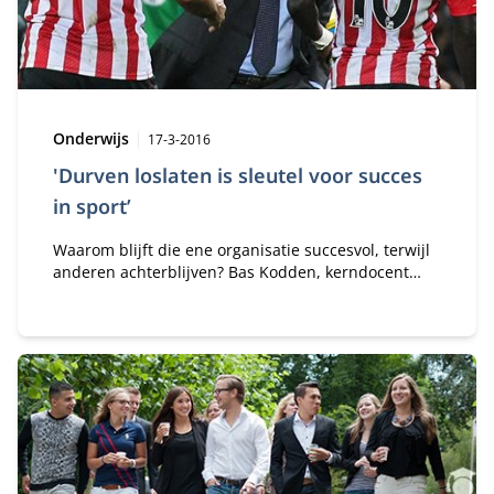
Type:
Publicatiedatum:
Onderwijs
17-3-2016
'Durven loslaten is sleutel voor succes
in sport’
Waarom blijft die ene organisatie succesvol, terwijl
anderen achterblijven? Bas Kodden, kerndocent
module Sports Leadership & Organizational
Development daagt deelnemers van het Sports
Leadership Program uit om opnieuw te presteren
op topniveau.