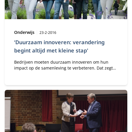
Type:
Publicatiedatum:
Onderwijs
23-2-2016
‘Duurzaam innoveren: verandering
begint altijd met kleine stap'
Bedrijven moeten duurzaam innoveren om hun
impact op de samenleving te verbeteren. Dat zegt
prof. dr. ir. André Nijhof, kerndocent Sustainability
& Innovation, onderdeel van het Foundations of
Management Programma (FMA). ‘Individuele
professionals kunnen daarin veel betekenen.
Inspirerend vind ik dat.’