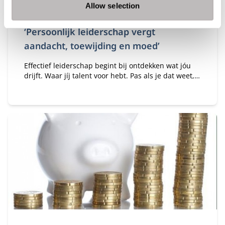
Allow selection
Type:
Publicatiedatum:
Onderwijs
8-1-2016
‘Persoonlijk leiderschap vergt
aandacht, toewijding en moed’
Effectief leiderschap begint bij ontdekken wat jóu
drijft. Waar jíj talent voor hebt. Pas als je dat weet,
kun je het beste uit je team halen. Hoe? Dat vertelt
ir. Jaap Weijers, gastdocent bij het Leadership
Development Program (LDP)