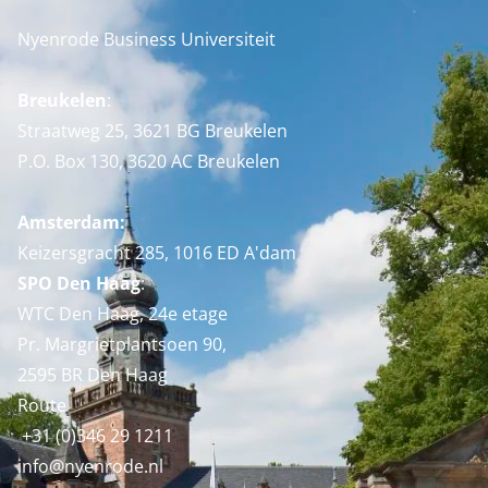
Nyenrode Business Universiteit
Breukelen
:
Straatweg 25, 3621 BG Breukelen
P.O. Box 130, 3620 AC Breukelen
Amsterdam:
Keizersgracht 285, 1016 ED A'dam
SPO Den Haag
:
WTC Den Haag, 24e etage
Pr. Margrietplantsoen 90,
2595 BR Den Haag
Route
+31 (0)346 29 1211
info@nyenrode.nl