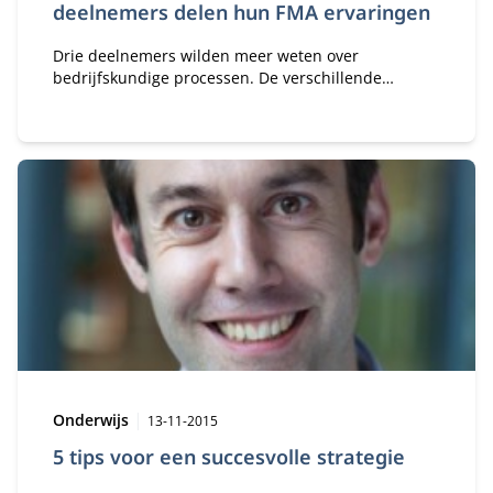
deelnemers delen hun FMA ervaringen
Drie deelnemers wilden meer weten over
bedrijfskundige processen. De verschillende
lichtingen troffen elkaar in het programma.
Type:
Publicatiedatum:
Onderwijs
13-11-2015
5 tips voor een succesvolle strategie