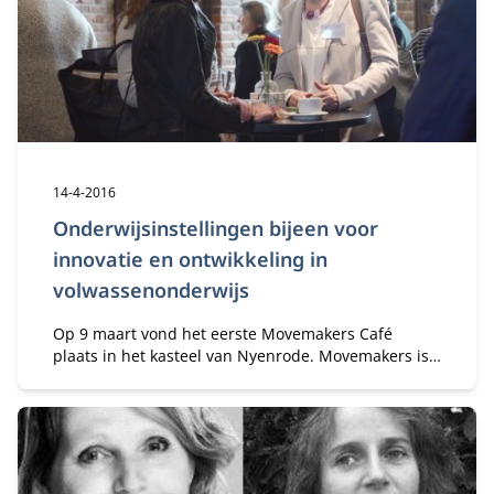
Publicatiedatum:
14-4-2016
Onderwijsinstellingen bijeen voor
innovatie en ontwikkeling in
volwassenonderwijs
Op 9 maart vond het eerste Movemakers Café
plaats in het kasteel van Nyenrode. Movemakers is
een nieuw internationaal netwerk van mensen uit
het volwassenonderwijs die met elkaar willen
bijdragen aan onderwijsinnovatie.