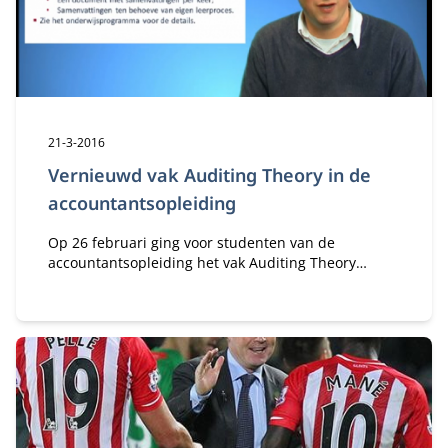
Publicatiedatum:
21-3-2016
Vernieuwd vak Auditing Theory in de
accountantsopleiding
Op 26 februari ging voor studenten van de
accountantsopleiding het vak Auditing Theory
nieuwe stijl van start. Wetenschappelijke artikelen
zijn nog steeds de basis van deze cursus, maar de
vorm is ingrijpend veranderd.