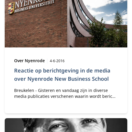
Type:
Publicatiedatum:
Over Nyenrode
4-6-2016
Reactie op berichtgeving in de media
over Nyenrode New Business School
Breukelen - Gisteren en vandaag zijn in diverse
media publicaties verschenen waarin wordt bericht
over misstanden tijdens een studiereis van een
groep Nyenrode New Business School studenten
naar China. Achtergrond van de berichtgeving is dat
er deze week klachten bij het College van Bestuur
van Nyenrode werden gemeld over diverse
gebeurtenissen tijdens de China reis, waarbij ook