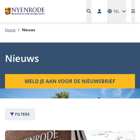
Talen
NL
Me
Home
Nieuws
Nieuws
MELD JE AAN VOOR DE NIEUWSBRIEF
FILTERS
1542 nieuwsartikelen