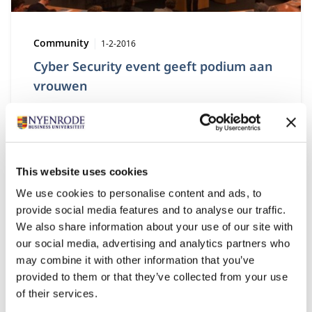
Type:
Publicatiedatum:
Community
1-2-2016
Cyber Security event geeft podium aan
vrouwen
Dutch Cyber Warfare Community (DCWC) geeft
tijdens de 12e Roundtable op 7 januari 2016 het
podium aan Women in Cyber Security (WiCS).
This website uses cookies
We use cookies to personalise content and ads, to
provide social media features and to analyse our traffic.
We also share information about your use of our site with
our social media, advertising and analytics partners who
may combine it with other information that you’ve
provided to them or that they’ve collected from your use
of their services.