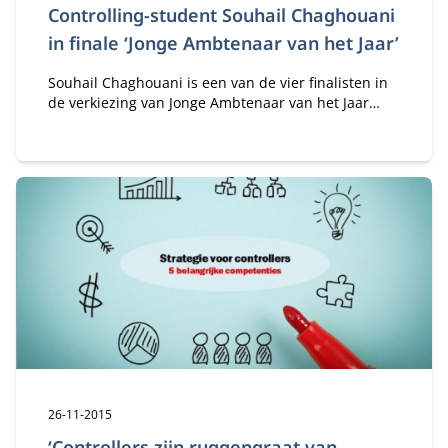
Controlling-student Souhail Chaghouani
in finale ‘Jonge Ambtenaar van het Jaar’
Souhail Chaghouani is een van de vier finalisten in
de verkiezing van Jonge Ambtenaar van het Jaar
(JAvhJ). Souhail zit in de afrondende fase van de
studie Master of Science in Controlling aan
Nyenrode. Daarnaast werkt hij als teamcoördinator
financieel beleid & beheer bij Gemeente Baarn.
Souhail: “Als Jonge Ambtenaar van het Jaar wil ik
uitstralen waar ik in geloof en mensen hiermee
inspireren en motiveren.”
Publicatiedatum:
26-11-2015
‘Controllers zijn ruggengraat van