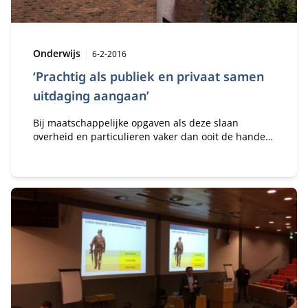
Type:
Publicatiedatum:
Onderwijs
6-2-2016
‘Prachtig als publiek en privaat samen
uitdaging aangaan’
Bij maatschappelijke opgaven als deze slaan
overheid en particulieren vaker dan ooit de handen
ineen. Hoe realiseer je een vruchtbare publieke en
private samenwerking?