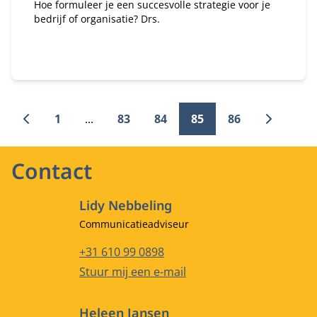
Hoe formuleer je een succesvolle strategie voor je
bedrijf of organisatie? Drs.
1
...
83
84
85
86
Contact
Lidy Nebbeling
Functietitel
Communicatieadviseur
Telefoonnummer
+31 610 99 0898
E-mailadres
Stuur mij een e-mail
Heleen Jansen