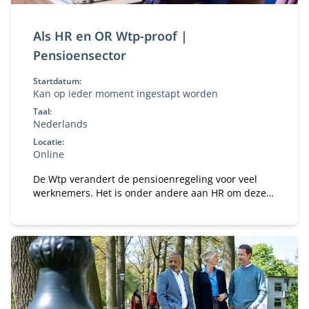
Als HR en OR Wtp-proof |
Pensioensector
Startdatum:
Kan op ieder moment ingestapt worden
Taal:
Nederlands
Locatie:
Online
De Wtp verandert de pensioenregeling voor veel
werknemers. Het is onder andere aan HR om deze
veranderingen helder en correct te kunnen
uitleggen. Met SPO Wtp-proof bouwt het HR-team
de benodigde kennis hiervoor op.