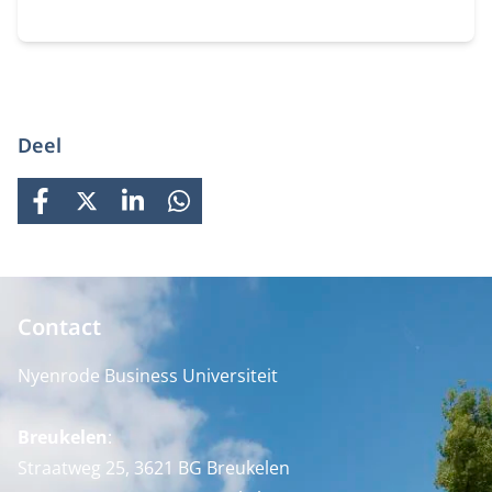
bod – van beleid tot uitvoering. Als
pensioenfondsbestuurder krijg je inzicht in actuele
dilemma’s, leer je van experts én collega-
bestuurders en vertaal je dit direct naar het beleid
van jouw fonds
Deel
FACEBOOK
X
LINKEDIN
WHATSAPP
Contact
Nyenrode Business Universiteit
Breukelen
:
Straatweg 25, 3621 BG Breukelen