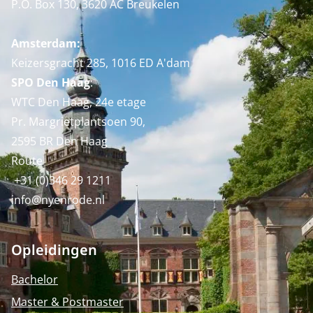
P.O. Box 130, 3620 AC Breukelen
Amsterdam:
Keizersgracht 285, 1016 ED A'dam
SPO Den Haag
:
WTC Den Haag, 24e etage
Pr. Margrietplantsoen 90,
2595 BR Den Haag
Route
+31 (0)346 29 1211
info@nyenrode.nl
Opleidingen
Bachelor
Master & Postmaster