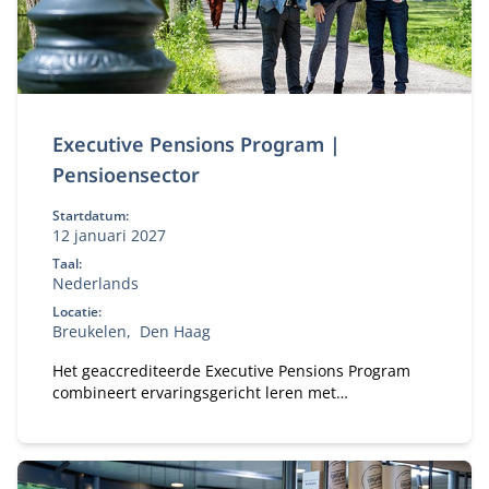
Executive Pensions Program |
Pensioensector
Startdatum:
12 januari 2027
Taal:
Nederlands
Locatie:
Breukelen
Den Haag
Het geaccrediteerde Executive Pensions Program
combineert ervaringsgericht leren met
wetenschappelijke verdieping en
leiderschapsontwikkeling. Je krijgt handvatten om
toekomstgericht richting te geven aan complexe
pensioenkwesties en trends.