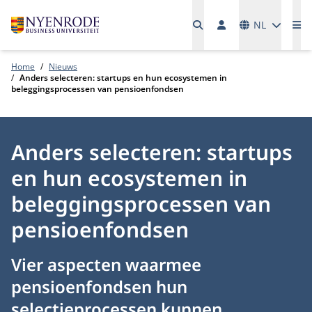
Talen
NL
Me
Home
Nieuws
Anders selecteren: startups en hun ecosystemen in
beleggingsprocessen van pensioenfondsen
Anders selecteren: startups
en hun ecosystemen in
beleggingsprocessen van
pensioenfondsen
Vier aspecten waarmee
pensioenfondsen hun
selectieprocessen kunnen