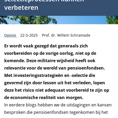
verbeteren
Type:
Publicatiedatum:
Auteur:
Opinie
22-5-2025
Prof. dr. Willem Schramade
Er wordt vaak gezegd dat generaals zich
voorbereiden op de vorige oorlog, niet op de
komende. Deze militaire wijsheid heeft ook
relevantie voor de wereld van pensioenfondsen.
Met investeringsstrategieën en -selectie die
gevormd zijn door lessen uit het verleden, lopen
deze het risico niet adequaat voorbereid te zijn op
de economische realiteit van morgen.
In eerdere blogs hebben we de
uitdagingen en kansen
besproken die pensioenfondsen tegenkomen bij het