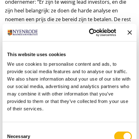
ondernemer: “Er zijn te weinig lead investors, en die
zijn heel belangrijk: ze doen de harde analyse en
noemen een prijs die ze bereid zijn te betalen. De rest
volgt daarna, ook de investeerders die je eerst hebben
afgewezen.”
Het gebrek aan ankerinvesteerders kan een
verbindingsuitdaging zijn, maar pensioenfondsen
This website uses cookies
moeten deze rol durven nemen. Een voorbeeld
We use cookies to personalise content and ads, to
hiervan is PME, dat in 2018 het deeptech VC-fonds
provide social media features and to analyse our traffic.
We also share information about your use of our site with
Innovation Industries ondersteunde. Zonder hun
our social media, advertising and analytics partners who
steun had het fonds niet de impact kunnen maken die
may combine it with other information that you’ve
het sindsdien heeft gemaakt. Ankerinvesteerders
provided to them or that they’ve collected from your use
creëren meer toegang tot financiering en helpen
of their services.
andere verbindingen te leggen, wat essentieel is voor
het succes van startups.
Consent
Conclusies
Necessary
Selection