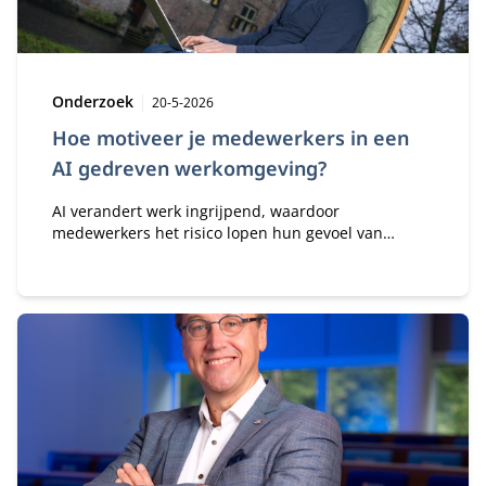
Type:
Publicatiedatum:
Onderzoek
20-5-2026
Hoe motiveer je medewerkers in een
AI gedreven werkomgeving?
AI verandert werk ingrijpend, waardoor
medewerkers het risico lopen hun gevoel van
eigenaarschap, motivatie en professionele identiteit
te verliezen. Dieter Vlaminck benadrukt dat
organisaties AI moeten inzetten om mensen te
versterken in plaats van te vervangen, zodat
professionals maker blijven van hun eigen werk.