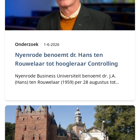
Pensioencommunicatie en Keuzebegeleiding Lisa
Brüggen.
Type:
Publicatiedatum:
Onderzoek
1-6-2026
Nyenrode benoemt dr. Hans ten
Rouwelaar tot hoogleraar Controlling
Nyenrode Business Universiteit benoemt dr. J.A.
(Hans) ten Rouwelaar (1959) per 28 augustus tot
hoogleraar Controlling. Hij richt zich in zijn
onderzoek en onderwijs op de positie van
controllers als strategische businesspartners in
organisaties. Ten Rouwelaar is sinds 2000
verbonden aan het Nyenrode Center for
Accounting, Auditing & Control.