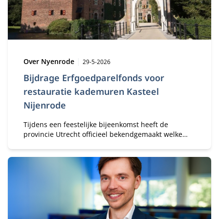
Type:
Publicatiedatum:
Over Nyenrode
29-5-2026
Bijdrage Erfgoedparelfonds voor
restauratie kademuren Kasteel
Nijenrode
Tijdens een feestelijke bijeenkomst heeft de
provincie Utrecht officieel bekendgemaakt welke
vijftien projecten in aanmerking komen voor een
bijdrage uit het Fonds Erfgoedparels. Eén van de
geselecteerde projecten is de restauratie van de
kademuren van Kasteel Nijenrode in Breukelen.