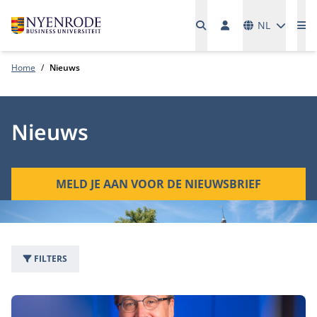
Talen
NL
Me
Home
Nieuws
Nieuws
MELD JE AAN VOOR DE NIEUWSBRIEF
FILTERS
1542 nieuwsartikelen