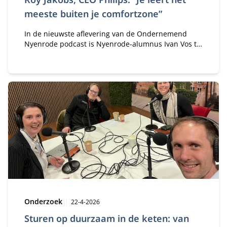
meeste buiten je comfortzone”
In de nieuwste aflevering van de Ondernemend
Nyenrode podcast is Nyenrode-alumnus Ivan Vos te
gast. Hij deelde zijn inspirerende reis van jonge
ondernemer tot leider van een innovatief,
internationaal motorkledingmerk.
Type:
Publicatiedatum:
Onderzoek
22-4-2026
Sturen op duurzaam in de keten: van