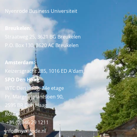
Nyenrode Business Universiteit
Breukelen
:
Straatweg 25, 3621 BG Breukelen
P.O. Box 130, 3620 AC Breukelen
Amsterdam:
Keizersgracht 285, 1016 ED A'dam
SPO Den Haag
:
WTC Den Haag, 24e etage
Pr. Margrietplantsoen 90,
2595 BR Den Haag
Route
+31 (0)346 29 1211
info@nyenrode.nl