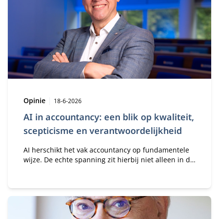
Type:
Publicatiedatum:
Opinie
18-6-2026
AI in accountancy: een blik op kwaliteit,
scepticisme en verantwoordelijkheid
AI herschikt het vak accountancy op fundamentele
wijze. De echte spanning zit hierbij niet alleen in de
technologie, maar ook in het vertrouwen dat in
technologie wordt gesteld.