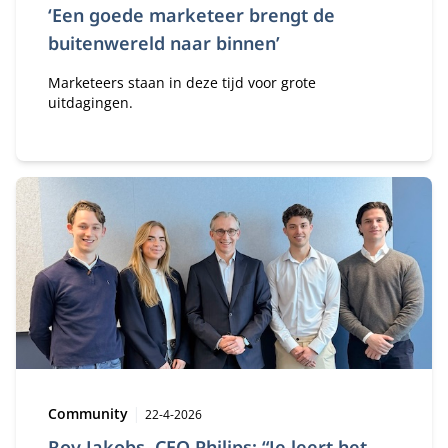
‘Een goede marketeer brengt de
buitenwereld naar binnen’
Marketeers staan in deze tijd voor grote
uitdagingen.
Type:
Publicatiedatum:
Community
22-4-2026
Roy Jakobs, CEO Philips: “Je leert het