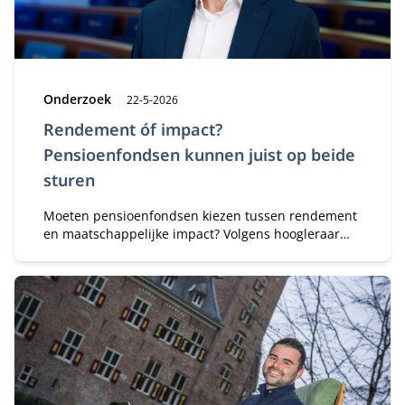
Type:
Publicatiedatum:
Onderzoek
22-5-2026
Rendement óf impact?
Pensioenfondsen kunnen juist op beide
sturen
Moeten pensioenfondsen kiezen tussen rendement
en maatschappelijke impact? Volgens hoogleraar
Stefan Thewissen is dat een schijntegenstelling. In
zijn oratie op 22 mei betoogt hij dat die twee elkaar
niet uit hoeven te sluiten. Hij roept de sector op om
op een legitieme en professionele manier te
investeren in maatschappelijke impact, rendement
én de kwaliteit van besluitvorming.