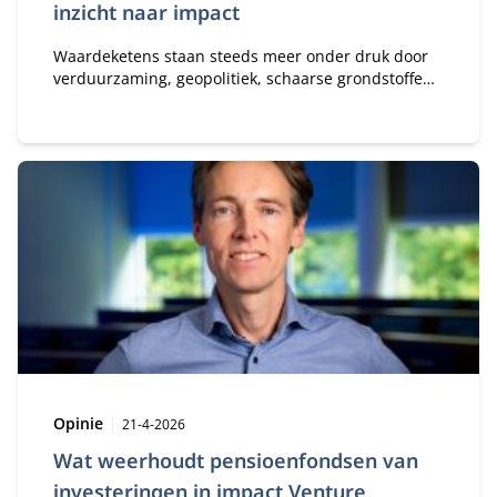
inzicht naar impact
Waardeketens staan steeds meer onder druk door
verduurzaming, geopolitiek, schaarse grondstoffen
en regelgeving. Nyenrode onderzocht een
praktische methodiek die de duurzaamheidsimpact
van producten door de hele keten inzichtelijk
maakt. Cruciaal daarbij is dat perfectie geen
vereiste is.
Type:
Publicatiedatum:
Opinie
21-4-2026
Wat weerhoudt pensioenfondsen van
investeringen in impact Venture