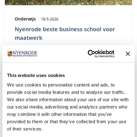
Type:
Publicatiedatum:
Onderwijs
18-5-2026
Nyenrode beste business school voor
maatwerk
Nyenrode kroont zich tot nummer 1 in Nederland
voor maatwerkprogramma's, zo blijkt uit de
Financial Times Ranking.
This website uses cookies
We use cookies to personalise content and ads, to
provide social media features and to analyse our traffic.
We also share information about your use of our site with
our social media, advertising and analytics partners who
may combine it with other information that you’ve
provided to them or that they’ve collected from your use
of their services.