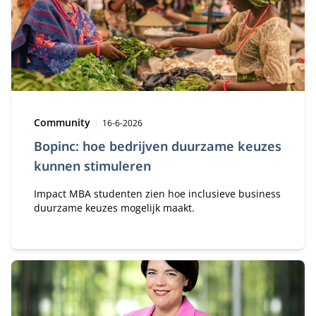
dynamiek, spanningen en paradoxen die daarbij
horen.
Type:
Publicatiedatum:
Community
16-6-2026
Bopinc: hoe bedrijven duurzame keuzes
kunnen stimuleren
Impact MBA studenten zien hoe inclusieve business
duurzame keuzes mogelijk maakt.