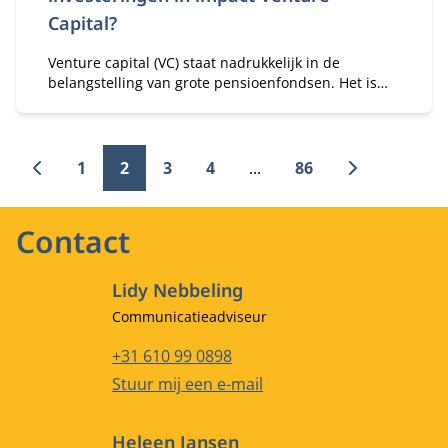
Capital?
Venture capital (VC) staat nadrukkelijk in de
belangstelling van grote pensioenfondsen. Het is
namelijk dé manier om zowel een goed financieel
rendement als maatschappelijke impact te
realiseren. Wat weerhoudt pensioenfondsen van
investeringen in impact Venture Capital?
1
2
3
4
...
86
Contact
Lidy Nebbeling
Functietitel
Communicatieadviseur
Telefoonnummer
+31 610 99 0898
E-mailadres
Stuur mij een e-mail
Heleen Jansen