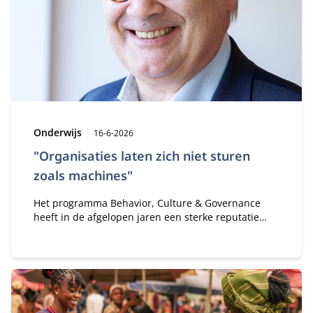
Type:
Publicatiedatum:
Onderwijs
16-6-2026
"Organisaties laten zich niet sturen
zoals machines"
Het programma Behavior, Culture & Governance
heeft in de afgelopen jaren een sterke reputatie
opgebouwd rondom een andere manier van kijken
naar organisaties en verandering. In dit interview
deelt programma-manager en grondlegger van het
programma, Peter Robertson, zijn visie op waarom
organisaties zich niet laten sturen zoals machines
— en hoe leiders beter leren omgaan met de