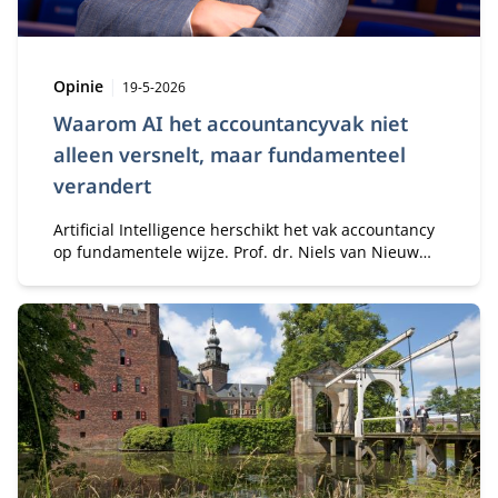
Type:
Publicatiedatum:
Opinie
19-5-2026
Waarom AI het accountancyvak niet
alleen versnelt, maar fundamenteel
verandert
Artificial Intelligence herschikt het vak accountancy
op fundamentele wijze. Prof. dr. Niels van Nieuw
Amerongen RA en Arno Schalck (PIA Group) zien 5
grote verschuivingen.