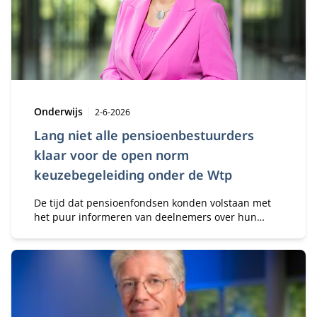
Type:
Publicatiedatum:
Onderwijs
2-6-2026
Lang niet alle pensioenbestuurders
klaar voor de open norm
keuzebegeleiding onder de Wtp
De tijd dat pensioenfondsen konden volstaan met
het puur informeren van deelnemers over hun
pensioenmogelijkheden, is voorbij. De open norm
voor keuzebegeleiding in de Wet toekomst
pensioenen (Wtp) verplicht fondsen hun
deelnemers aantoonbaar en adequaat te
ondersteunen bij het maken van pensioenkeuzes.
‘Die omslag in denken is bij lang niet alle
bestuurders volledig geland’, zegt hoogleraar