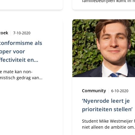
familiebedrijven komt in 
rijven en organisaties?
geding doordat de overhe
belasting wil gaan heffen 
uitgekeerde winsten.
Publicatiedatum:
zoek
7-10-2020
conformisme als
oper voor
fectiviteit en
jn bij onderwijzers
ke mate kan non-
derland
mistisch gedrag van
chten in het
nderwijs in Nederland
Type:
Publicatie
Community
6-10-2020
 zelf-
‘Nyenrode leert je
viteit en welzijn en minder
ut?
prioriteiten stellen’
Student Mike Westmeijer 
niet alleen de ambitie om
orthopeed of plastisch chi