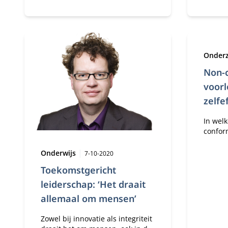
bij bed
Type:
Onder
Non-
voorl
zelfef
welzi
In wel
in Ne
confor
leerkra
Type:
Publicatiedatum:
basiso
Onderwijs
7-10-2020
mogelijk leiden tot meer
Toekomstgericht
effecti
burn-o
leiderschap: ‘Het draait
allemaal om mensen’
Zowel bij innovatie als integriteit