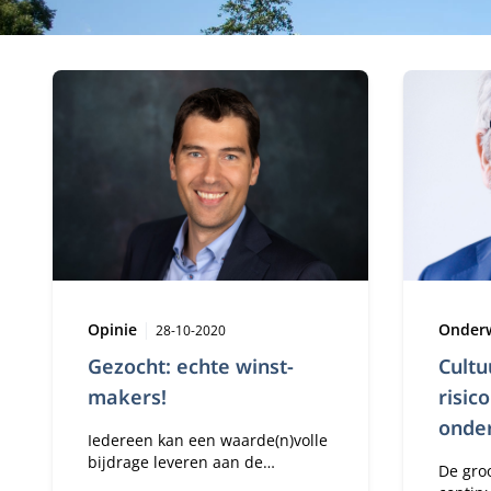
1543 nieuwsartikelen
Type:
Publicatiedatum:
Type:
Opinie
Onder
28-10-2020
Gezocht: echte winst-
Cultu
makers!
risic
onde
Iedereen kan een waarde(n)volle
bijdrage leveren aan de
De gro
transformaties waar we samen