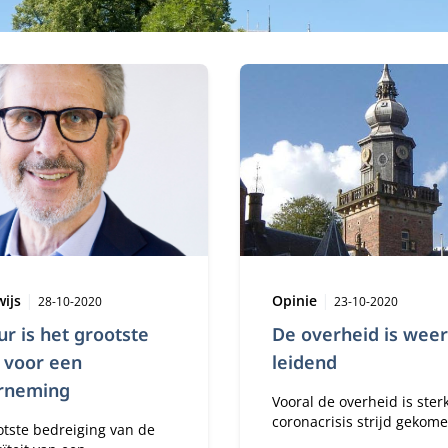
Publicatiedatum:
Type:
Publicatiedatu
wijs
Opinie
28-10-2020
23-10-2020
ur is het grootste
De overheid is weer
o voor een
leidend
rneming
Vooral de overheid is sterk
coronacrisis strijd gekome
otste bedreiging van de
terwijl heel wat bedrijven