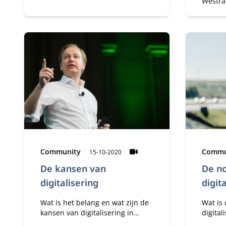
Westra
het-Jaar, deelt zijn ervaringen
opinie
die hij heeft opgedaan bij
behoef
Nyenrode en het belang van
in zijn
leiding geven van binnenuit.
financ
essenti
in de 
klimaa
Type:
Publicatiedatum:
Type:
Community
Commu
15-10-2020
De kansen van
De n
digitalisering
digita
Wat is het belang en wat zijn de
Wat is
kansen van digitalisering in
digital
coronatijd?
belang 