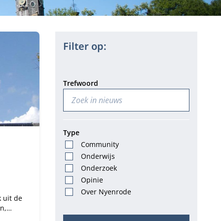
Filter op:
Trefwoord
Type
Community
m:
Onderwijs
Onderzoek
Opinie
Over Nyenrode
 uit de
n,
 en