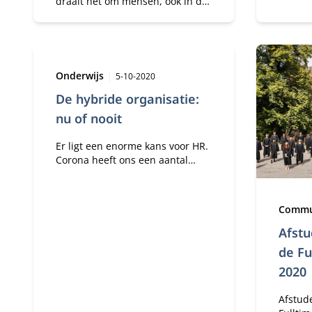
draait het om mensen, ook in de
vastgoedsector. Hoewel ze uit
totaal verschillende vakgebieden
komen, blijken Edgar Karssing
en Mike Hoogveld verrassend
eensgezind.
Type:
Publicatiedatum:
Onderwijs
5-10-2020
De hybride organisatie:
nu of nooit
Er ligt een enorme kans voor HR.
Corona heeft ons een aantal
dingen doen beseffen en de
geesten rijp gemaakt voor een
verandering waar we eigenlijk al
Type:
Commu
jaren tegenaan hikken. Laten we
beginnen wat corona ons heeft
Afst
doen realiseren.
de Fu
2020
Afstud