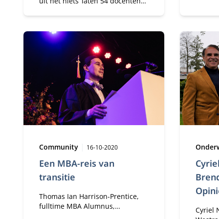
uit het niets’ laten 54 docenten
bedrijf
en wetenschappers van
alleen
Nyenrode Business Universiteit
er ond
hun licht schijnen op deze
coördin
pandemie.
om bij 
plaats 
Type:
Publicatiedatum:
Type:
Community
Onder
16-10-2020
Een MBA-reis van
Cyrie
transitie
Bren
Opini
Thomas Ian Harrison-Prentice,
fulltime MBA Alumnus,
Cyriel
‘Valedictorian’ en Student-van-