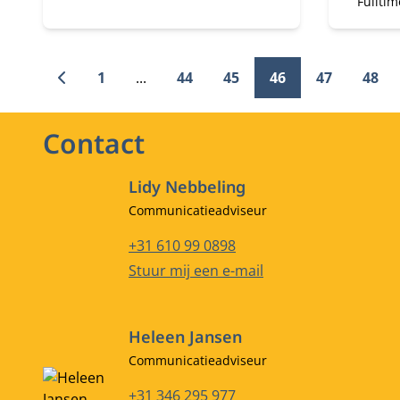
Fullti
Andree
alumna
leven 
die he
1
...
44
45
46
47
48
persoon
loopba
Contact
Lidy Nebbeling
Functietitel
Communicatieadviseur
Telefoonnummer
+31 610 99 0898
E-mailadres
Stuur mij een e-mail
Heleen Jansen
Functietitel
Communicatieadviseur
Telefoonnummer
+31 346 295 977