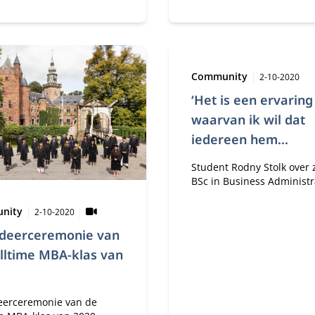
worden, maar wil ook
ondernemen. Door middel
een scholarschip kan hij
studeren op Nyenrode en 
combineren.
Type:
Publicatie
Community
2-10-2020
‘Het is een ervaring
waarvan ik wil dat
iedereen hem
meemaakt’
Student Rodny Stolk over z
BSc in Business Administr
in Breukelen. “Ik wilde ko
Publicatiedatum:
het kost studeren op Nyen
nity
2-10-2020
udeerceremonie van
lltime MBA-klas van
eerceremonie van de